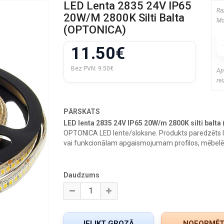
LED Lenta 2835 24V IP65
Ra
20W/m 2800K Silti Balta
Mo
(OPTONICA)
11.50€
Bez PVN:
9.50€
Ap
re
PĀRSKATS
LED lenta 2835 24V IP65 20W/m 2800K silti balt
OPTONICA LED lente/sloksne. Produkts paredzēts 
vai funkcionālam apgaismojumam profilos, mēbelēs,
Daudzums