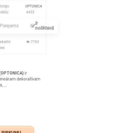
žotājs:
OPTONICA
delis:
4453
Ir
Pieejams
noliktavā
skatīts
7753
izes
a (OPTONICA)
ir
lineāram dekoratīvam
 ...