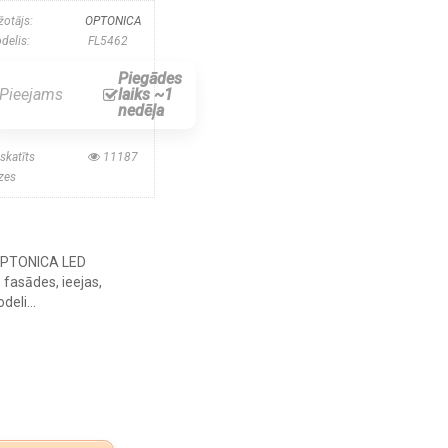
žotājs:
OPTONICA
delis:
FL5462
Piegādes
Pieejams
laiks ~1
nedēļa
skatīts
11187
izes
OPTONICA LED
 fasādes, ieejas,
eli...