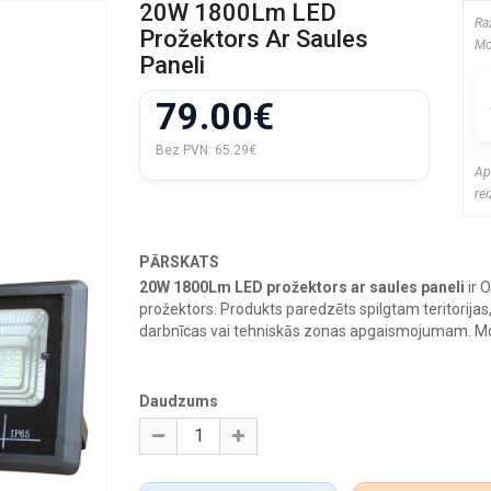
20W 1800Lm LED
Ra
Prožektors Ar Saules
Mo
Paneli
79.00€
Bez PVN:
65.29€
Ap
re
PĀRSKATS
20W 1800Lm LED prožektors ar saules paneli
ir 
prožektors. Produkts paredzēts spilgtam teritorijas,
darbnīcas vai tehniskās zonas apgaismojumam. Mod
Daudzums