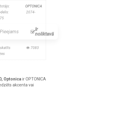
žotājs:
OPTONICA
delis:
2074-
75
Ir
Pieejams
noliktavā
skatīts
7083
izes
0, Optonica
ir OPTONICA
edzēts akcenta vai