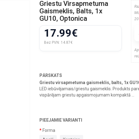
Griestu Virsapmetuma
Ra
Gaismeklis, Balts, 1x
Mo
GU10, Optonica
20
17.99€
Bez PVN:
14.87€
Ap
re
PĀRSKATS
Griestu virsapmetuma gaismeklis, balts, 1x GU1
LED iebūvējamais/griestu gaismeklis. Produkts par
vispārējam griestu apgaismojumam kompaktā ...
PIEEJAMIE VARIANTI
Forma