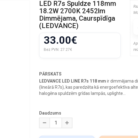
LED R7s Spuldze 118mm
Ra
18.2W 2700K 2452lm
Mo
Dimmējama, Caurspīdīga
(LEDVANCE)
33.00€
Ap
Bez PVN:
27.27€
re
PĀRSKATS
LEDVANCE LED LINE R7s 118 mm
ir dimmējama di
(lineārā R7s), kas paredzēta kā energoefektīva alt
halogēna spuldzēm grīdas lampās, uplighte...
Daudzums