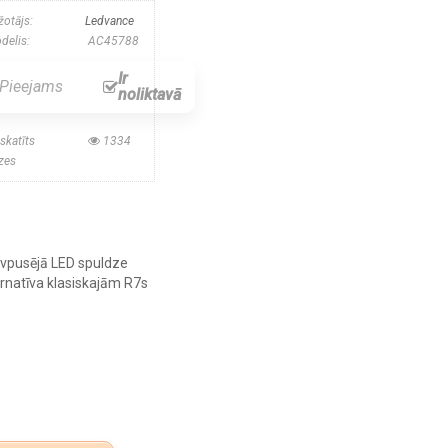
žotājs:
Ledvance
delis:
AC45788
Ir
Pieejams
noliktavā
skatīts
1334
izes
vpusējā LED spuldze
ernatīva klasiskajām R7s