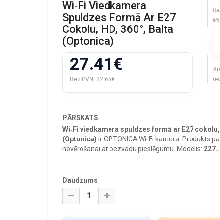
Wi‑Fi Viedkamera
Ra
Spuldzes Formā Ar E27
Mo
Cokolu, HD, 360°, Balta
(Optonica)
27.41€
Ap
Bez PVN:
22.65€
re
PĀRSKATS
Wi‑Fi viedkamera spuldzes formā ar E27 cokolu, 
(Optonica)
ir OPTONICA Wi-Fi kamera. Produkts pa
novērošanai ar bezvadu pieslēgumu. Modelis:
227..
Daudzums