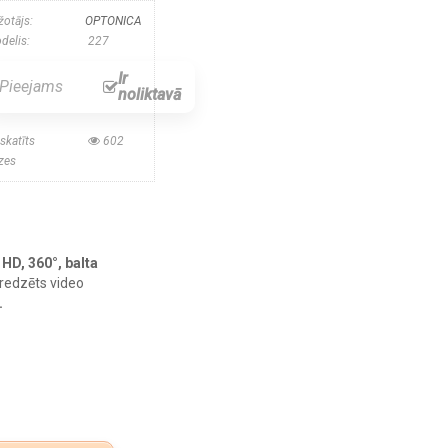
žotājs:
OPTONICA
delis:
227
Ir
Pieejams
noliktavā
skatīts
602
izes
HD, 360°, balta
redzēts video
.