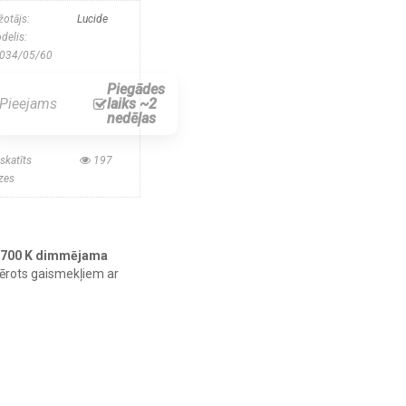
žotājs:
Lucide
delis:
034/05/60
Piegādes
Pieejams
laiks ~2
nedēļas
skatīts
197
izes
m 2700 K dimmējama
mērots gaismekļiem ar