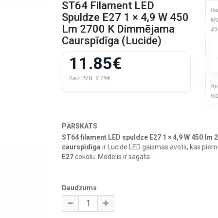
ST64 Filament LED
Ra
Spuldze E27 1 × 4,9 W 450
Mo
Lm 2700 K Dimmējama
49
Caurspīdīga (Lucide)
11.85€
Bez PVN:
9.79€
Ap
re
PĀRSKATS
ST64 filament LED spuldze E27 1 × 4,9 W 450 l
caurspīdīga
ir Lucide LED gaismas avots, kas pie
E27
cokolu. Modelis ir sagata...
Daudzums