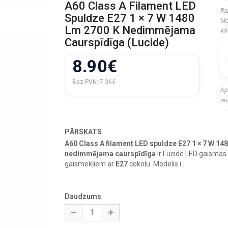
A60 Class A Filament LED
Ra
Spuldze E27 1 × 7 W 1480
Mo
Lm 2700 K Nedimmējama
49
Caurspīdīga (Lucide)
8.90€
Bez PVN:
7.36€
Ap
re
PĀRSKATS
A60 Class A filament LED spuldze E27 1 × 7 W 14
nedimmējama caurspīdīga
ir Lucide LED gaismas
gaismekļiem ar
E27
cokolu. Modelis i...
Daudzums