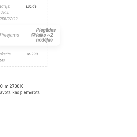
žotājs:
Lucide
delis:
080/07/60
Piegādes
Pieejams
laiks ~2
nedēļas
skatīts
290
izes
80 lm 2700 K
 avots, kas piemērots