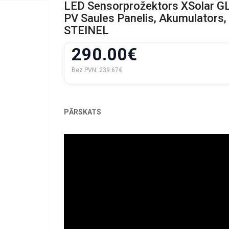
LED Sensorprožektors XSolar GL
PV Saules Panelis, Akumulators,
STEINEL
290.00€
Bez PVN:
239.67€
PĀRSKATS