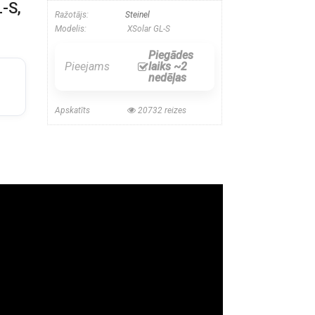
-S,
Ražotājs:
Steinel
Modelis:
XSolar GL-S
Piegādes
Pieejams
laiks ~2
nedēļas
Apskatīts
20732 reizes