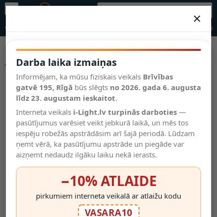
×
DARBA LAIKA IZMAIŅAS
Zvanīt
Waze
Maršruts
WhatsApp
Rakstiet
Izpārd
Vēl kategorijas
Darba laika izmaiņas
JAUNUMI
Informējam, ka mūsu fiziskais veikals
Brīvības
Salīdzināt
Vēlmju
Vannas
Valodas
JAUNS
JAUNS
gatvē 195, Rīgā
būs slēgts
no 2026. gada 6. augusta
saraksts
istabas
līdz 23. augustam ieskaitot
(0)
.
gaismekļi
Interneta veikals
i-Light.lv turpinās darboties
—
pasūtījumus varēsiet veikt jebkurā laikā, un mēs tos
iespēju robežās apstrādāsim arī šajā periodā. Lūdzam
ņemt vērā, ka pasūtījumu apstrāde un piegāde var
aizņemt nedaudz ilgāku laiku nekā ierasts.
SUNARI FLS-400 Saules LED
G45 E27 LED Spuldžu
Gaismu Virtene 4 M 10 Da..
Komplekts 5 Gab. 2W Zaļas
−10% ATLAIDE
(For..
15.95€
5.95€
pirkumiem interneta veikalā ar atlaižu kodu
JAUNS
JAUNS
VASARA10