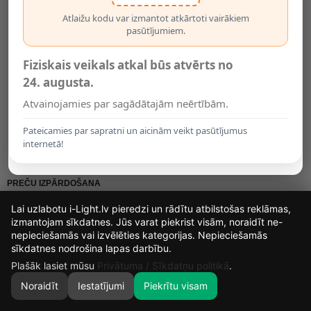
Atlaižu kodu var izmantot atkārtoti vairākiem
pasūtījumiem.
Fiziskais veikals atkal būs atvērts no
24. augusta.
Atvainojamies par sagādātajām neērtībām.
SUNARI FLS-180 Saules LED
G45 E27 LED Spuldžu
Gaismu Virtene 8,5 M 10+..
Komplekts 5 Gab. 2W Silti
Balt..
Pateicamies par sapratni un aicinām veikt pasūtījumus
18.95€
5.95€
internetā!
PREČU IZPĀRDOŠANA
Lai uzlabotu i-Light.lv pieredzi un rādītu atbilstošas reklāmas,
-22%
-23%
izmantojam sīkdatnes. Jūs varat piekrist visām, noraidīt ne-
nepieciešamās vai izvēlēties kategorijas. Nepieciešamās
16
18
31
16
sīkdatnes nodrošina lapas darbību.
DIENAS
STUNDAS
MIN.
SEK.
Plašāk lasiet mūsu
Privātuma / Sīkdatņu politikā
.
Noraidīt
Iestatījumi
Piekrītu visam
0
SĀKUMS
MEKLĒT
GROZS
MANS KONTS