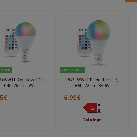
 2 NED.
~1 LĪDZ 2 NED.
+WW LED spuldze E14,
RGB+WW LED spuldze E27,
G45, 250lm, 5W
A60, 720lm, 3+9W
95€
6.99€
Datu lapa