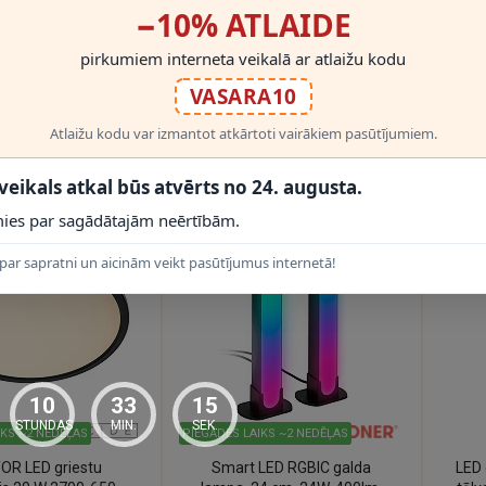
PIEGĀDES LAIKS ~2 NEDĒĻAS
−10% ATLAIDE
RGB prožektors ar
RIO uzlādējama āra galda
Sm
pirkumiem interneta veikalā ar atlaižu kodu
pulti, IP65
lampa Ø15,5 cm LED RGB
lam
IP44 daudzkrāsu (Lucide)
VASARA10
€
38.95€
40
Atlaižu kodu var izmantot atkārtoti vairākiem pasūtījumiem.
 veikals atkal būs atvērts no 24. augusta.
Datu lapa
ies par sagādātajām neērtībām.
par sapratni un aicinām veikt pasūtījumus internetā!
10
33
14
STUNDAS
MIN.
SEK.
IKS ~2 NEDĒĻAS
PIEGĀDES LAIKS ~2 NEDĒĻAS
OR LED griestu
Smart LED RGBIC galda
LED 