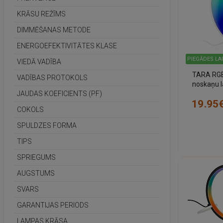
KRĀSU REŽĪMS
DIMMĒŠANAS METODE
ENERGOEFEKTIVITĀTES KLASE
PIEGĀDES LA
VIEDĀ VADĪBA
TARA RGB
VADĪBAS PROTOKOLS
noskaņu l
(BRIL
JAUDAS KOEFICIENTS (PF)
19.95
COKOLS
SPULDZES FORMA
TIPS
SPRIEGUMS
AUGSTUMS
SVARS
GARANTIJAS PERIODS
LAMPAS KRĀSA