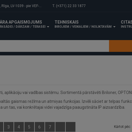
-1039 - pie VEF-Gaisa tilta.
T. (+371) 22 33 1877
ĀRA APGAISMOJUMS
TEHNISKAIS
CITA
FASĀDEI / DĀRZAM / TERASEI
BIROJIEM / VEIKALIEM / NOLIKTAVĀM
INSTRU
i, aplikāciju vai vadības sistēmu. Sortimentā pārstāvēti Briloner, OPTON
, baltās gaismas režīma un atmiņas funkcijas. Izvēli sāciet ar telpas f
a un tas, vai konkrētajai videi vajadzīga paaugstināta IP aizsardzība.
3
4
5
6
7
Kārtot pēc: