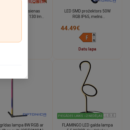
art LED RGBIC sienas
LED SMD prožektors 50W
pa 36 cm, 24 W, 130 lm,
RGB IP65, melns
IP20, balta (Briloner)
(OPTONICA)
.62€
44.49€
81.29€
Datu lapa
PIEGĀDES LAIKS ~2 NEDĒĻAS
grīdas lampa 8W RGB ar
FLAMINGO LED galda lampa