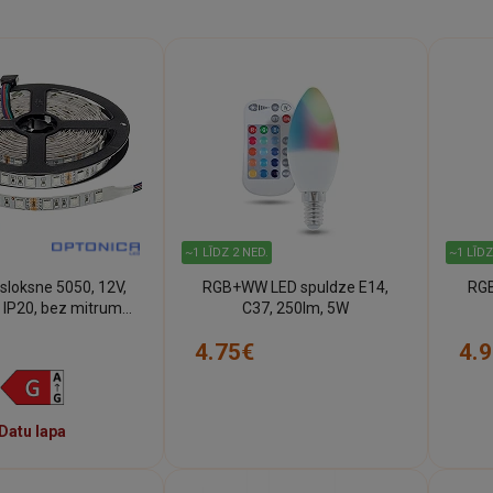
~1 LĪDZ 2 NED.
~1 LĪDZ
sloksne 5050, 12V,
RGB+WW LED spuldze E14,
RGB
 IP20, bez mitruma
C37, 250lm, 5W
izsardzības
4.75€
4.
Datu lapa