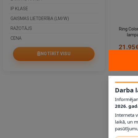
IP KLASE
GAISMAS LIETDERĪBA (LM/W)
RAŽOTĀJS
Ring Colo
lampa
CENA
(Bri
21.95
NOTĪRĪT VISU
Darba l
Informējam
2026. gad
Interneta 
laikā, un 
pasūtījumu