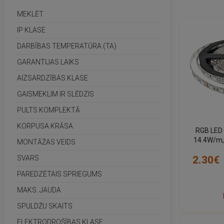
MEKLĒT
IP KLASE
DARBĪBAS TEMPERATŪRA (TA)
GARANTIJAS LAIKS
AIZSARDZĪBAS KLASE
GAISMEKLIM IR SLĒDZIS
PULTS KOMPLEKTĀ
KORPUSA KRĀSA
RGB LED 
14.4W/m,
MONTĀŽAS VEIDS
a
2.30€
SVARS
PAREDZĒTAIS SPRIEGUMS
MAKS. JAUDA
SPULDŽU SKAITS
ELEKTRODROŠĪBAS KLASE