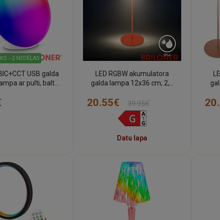
IKS ~2 NEDĒĻAS
IC+CCT USB galda
LED RGBW akumulatora
L
ampa ar pulti, balta
galda lampa 12x36 cm, 2,5
ga
ONER 7665016)
W, 200 lm, IP44, oranža, 3-in-
c
€
20.55€
20
1 pudeles uzgalis (Briloner)
39.95€
Datu lapa