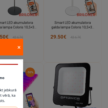
art LED akumulatora
Smart LED akumulatora
a lampa Coloris 10,5×36
galda lampa Coloris 10,5×36
m, 3,5 W, 280 lm, IP44,
cm, 3,5 W, 280 lm, IP44, balta
.50€
29.50€
antracīts
43.67€
43.67€
×
-50%
no
kt jebkurā
t vērā, ka
ts.