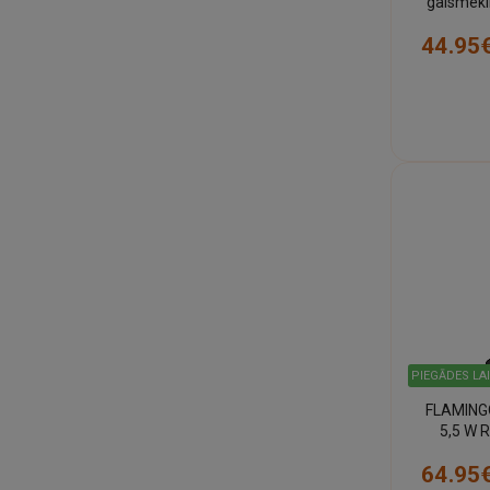
gaismekl
K + RG
44.95
PIEGĀDES LA
FLAMINGO
5,5 W R
64.95