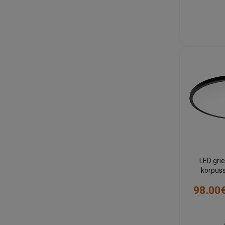
LED gri
korpus
2560 lm,
98.00