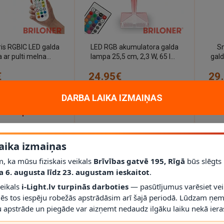
ris RGBIC LED galda
LED RGB akumulatora galda
Sm
 ar pulti melna
lampa 25,5 cm, 2,3 W, 65 lm,
gald
loner 7666015)
IP20, caurspīdīga (Briloner)
c
€
24.95€
29
DARBA LAIKA IZMAIŅAS
Datu lapa
aika izmaiņas
, ka mūsu fiziskais veikals
Brīvības gatvē 195, Rīgā
būs slēgts
a 6. augusta līdz 23. augustam ieskaitot
.
veikals
i-Light.lv turpinās darboties
— pasūtījumus varēsiet vei
mēs tos iespēju robežās apstrādāsim arī šajā periodā. Lūdzam ņem
 apstrāde un piegāde var aizņemt nedaudz ilgāku laiku nekā ieras