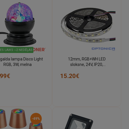
ES LAIKS ~2 NEDĒĻAS
galda lampa Disco Light
12mm, RGB+WH LED
RGB, 3W, melna
sloksne, 24V, IP20,
1600lm/m, 60d/m, 16W/m
.99€
15.20€
-49%