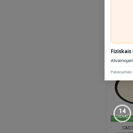
30W LED 
35.25
Fiziskais
Atvainojam
Pateicamies 
14
DIENAS
PIEGĀDES LA
CAST