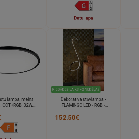
Datu lapa
PIEGĀDES LAIKS ~2 NEDĒĻAS
estu lampa, melns
Dekoratīva stāvlampa -
s, CCT+RGB, 32W,
FLAMINGO LED - RGB -
 120° – dimmējama
Daudzkrāsaina (Lucide)
€
152.50€
(Optonica)