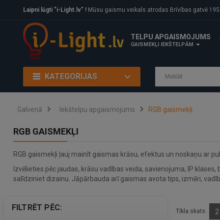
Laipni lūgti "i-Light.lv" !
Mūsu gaismu veikals atrodas Brīvības gatvē 195, Rīga, LV
TELPU APGAISMOJUMS
GAISMEKĻI IEKŠTELPĀM
KATEGORIJAS
Galvenā
Iekštelpu apgaismojums
RGB gaismekļi
RGB GAISMEKĻI
RGB gaismekļi ļauj mainīt gaismas krāsu, efektus un noskaņu ar pult
Izvēlieties pēc jaudas, krāsu vadības veida, savienojuma, IP klases
salīdziniet dizainu. Jāpārbauda arī gaismas avota tips, izmēri, vadīb
FILTRĒT PĒC:
Tīkla skats:
2