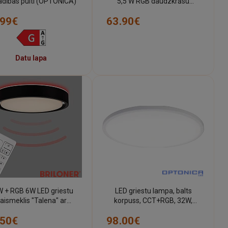
adības pulti (OPTONICA)
5,5 W RGB daudzkrāsu
(Lucide)
.99€
63.90€
Datu lapa
 + RGB 6W LED griestu
LED griestu lampa, balts
aismeklis "Talena" ar
korpuss, CCT+RGB, 32W,
soru, 1600lm, 3227-015
2560 lm, 120° – dimmējama
.50€
98.00€
(Optonica)