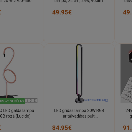
is 20 W 2700-6500
lampa, 24 cm, 24W, 400lm,
tālv
B opāla (Lucide)
melna
€
49.95€
49
IKS ~2 NEDĒĻAS
 LED galda lampa
LED grīdas lampa 20W RGB
24W
GB rozā (Lucide)
ar tālvadības pulti
g
(OPTONICA)
sen
€
84.95€
91