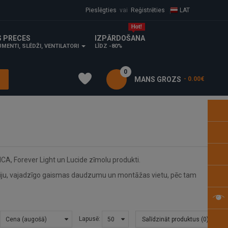
Pieslēgties
vai
Reģistrēties
LAT
S PRECES
IZPĀRDOŠANA
MENTI, SLĒDŽI, VENTILATORI
LĪDZ -80%
0
MANS GROZS
- 0.00€
ICA, Forever Light un Lucide zīmolu produkti.
unkciju, vajadzīgo gaismas daudzumu un montāžas vietu, pēc tam
Lapusē:
Salīdzināt produktus (0)