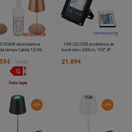
ED RGBW akumulatora
10W LED RGB prožektors ar
lda lampa Calida 12×36
kontrolieri, 600Lm, 150°, IP66
m, 2,5 W, 200 lm, IP44,
- FL5210 - 3800156652101
.55€
21.89€
bronza
39.95€
Datu lapa
-32%
-32%