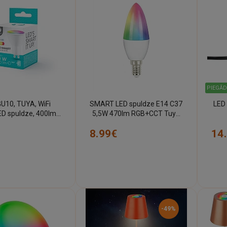
PIEGĀD
GU10, TUYA, WiFi
SMART LED spuldze E14 C37
LED 
ED spuldze, 400lm,
5,5W 470lm RGB+CCT Tuya
RGB+CCT
(Forever Light)
8.99€
14
-49%