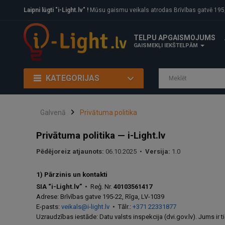
Laipni lūgti "i-Light.lv" !
Mūsu gaismu veikals atrodas Brīvības gatvē 195, Rīga, LV
TELPU APGAISMOJUMS
GAISMEKĻI IEKŠTELPĀM
KATEGORIJAS
Galvenā
Privātuma politika
Privātuma politika — i-Light.lv
Pēdējoreiz atjaunots:
06.10.2025 •
Versija:
1.0
1) Pārzinis un kontakti
SIA “i-Light.lv”
• Reģ. Nr.
40103561417
Adrese: Brīvības gatve 195-22, Rīga, LV-1039
E-pasts:
veikals@i-light.lv
• Tālr.:
+371 22331877
Uzraudzības iestāde: Datu valsts inspekcija (dvi.gov.lv). Jums ir t