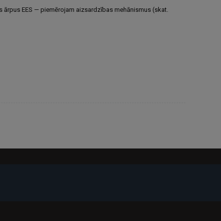
oties ārpus EES — piemērojam aizsardzības mehānismus (skat.