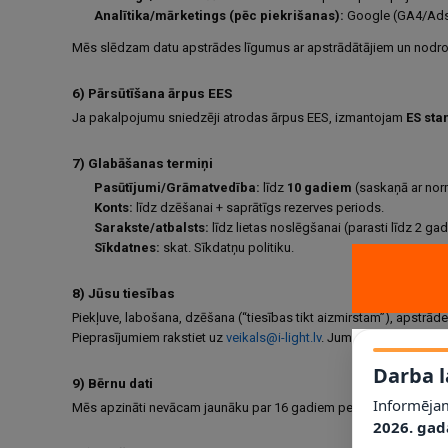
Analītika/mārketings (pēc piekrišanas):
Google (GA4/Ads)
Mēs slēdzam datu apstrādes līgumus ar apstrādātājiem un nodr
6) Pārsūtīšana ārpus EES
Ja pakalpojumu sniedzēji atrodas ārpus EES, izmantojam
ES sta
7) Glabāšanas termiņi
Pasūtījumi/Grāmatvedība:
līdz
10 gadiem
(saskaņā ar nor
Konts:
līdz dzēšanai + saprātīgs rezerves periods.
Sarakste/atbalsts:
līdz lietas noslēgšanai (parasti līdz 2 ga
Sīkdatnes:
skat. Sīkdatņu politiku.
8) Jūsu tiesības
Piekļuve, labošana, dzēšana (“tiesības tikt aizmirstam”), apstrā
Pieprasījumiem rakstiet uz
veikals@i-light.lv
. Jums ir tiesības sūd
Darba l
9) Bērnu dati
Informējam
Mēs apzināti nevācam jaunāku par 16 gadiem personas datus komer
2026. gad