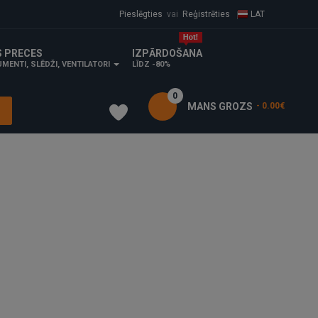
vai
Pieslēgties
Reģistrēties
LAT
S PRECES
IZPĀRDOŠANA
MENTI, SLĒDŽI, VENTILATORI
LĪDZ -80%
0
MANS GROZS
- 0.00€