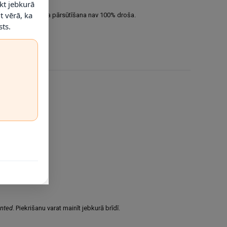
kt jebkurā
t vērā, ka
 neviena interneta pārsūtīšana nav 100% droša.
ts.
rķreklāmas.
anted
. Piekrišanu varat mainīt jebkurā brīdī.