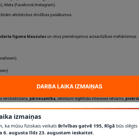
, Meta (Facebook/Instagram).
ošinām atbilstošus drošības pasākumus.
ndarta līguma klauzulas
un citus piemērojamos aizsardzības mehānismus.
matīviem).
diem).
DARBA LAIKA IZMAIŅAS
des ierobežošana,
pārnesamība
, iebildumi leģitīmās intereses ietvaros,
piekri
zēties Datu valsts inspekcijā.
aika izmaiņas
, ka mūsu fiziskais veikals
Brīvības gatvē 195, Rīgā
būs slēgts
ciāliem nolūkiem. Ja uzskatāt, ka šādi dati iesniegti kļūdaini, sazinieties a
a 6. augusta līdz 23. augustam ieskaitot
.