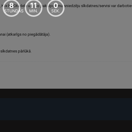
8
11
0
l), Klix by Citadele u.c. Šo pakalpojumu sniedzēju sīkdatnes/servisi var darb
STUNDAS
MIN.
SEK.
nai (atkarīgs no piegādātāja).
t sīkdatnes pārlūkā.