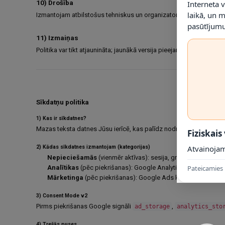
10) Drošība
Interneta 
laikā, un 
Izmantojam atbilstošus tehniskus un organizatoriskus pasākumus 
pasūtījumu
11) Izmaiņas
Politika var tikt atjaunināta; jaunākā versija pieejama vietnē, spēk
Sīkdatņu politika
1) Kas ir sīkdatnes?
Mazas teksta datnes Jūsu ierīcē, kas palīdz nodrošināt vietnes dar
Fiziskais
Atvainojam
2) Kādas sīkdatnes izmantojam (kategorijas)
Nepieciešamās
(vienmēr aktīvas): sesija, grozs, maksājuma 
Pateicamies 
Analītikas
(pēc piekrišanas): Google Analytics 4 notikumi (la
Mārketinga
(pēc piekrišanas): Google Ads konversijas/remar
3) Consent Mode v2
Pirms piekrišanas Google signāli
,
ad_storage
analytics_sto
4) Trešās puses