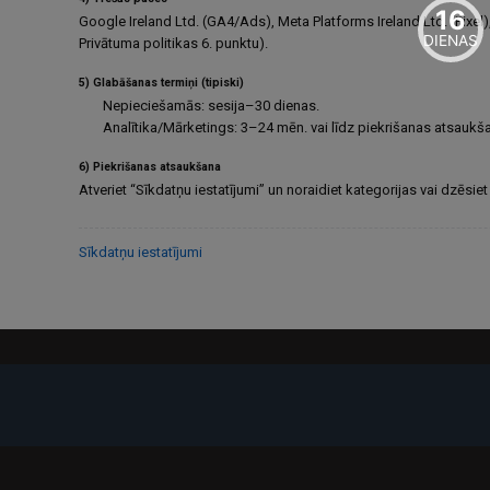
16
Google Ireland Ltd. (GA4/Ads), Meta Platforms Ireland Ltd. (Pixe
DIENAS
Privātuma politikas 6. punktu).
5) Glabāšanas termiņi (tipiski)
Nepieciešamās: sesija–30 dienas.
Analītika/Mārketings: 3–24 mēn. vai līdz piekrišanas atsaukša
6) Piekrišanas atsaukšana
Atveriet “Sīkdatņu iestatījumi” un noraidiet kategorijas vai dzēsie
Sīkdatņu iestatījumi