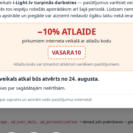
veikals
i-Light.lv turpinās darboties
— pasūtījumus varēsiet vei
mēs tos iespēju robežās apstrādāsim arī šajā periodā. Lūdzam ņem
(TLS/HTTPS, piekļuves kontrole, ugunsmūri, rezerves kopijas, žurnāli), tomēr
 apstrāde un piegāde var aizņemt nedaudz ilgāku laiku nekā ieras
−10% ATLAIDE
ā no publicēšanas brīža.
pirkumiem interneta veikalā ar atlaižu kodu
VASARA10
Atlaižu kodu var izmantot atkārtoti vairākiem pasūtījumiem.
bību, atcerēties iestatījumus un — ar piekrišanu — veikt analītiku un rādīt mē
 veikals atkal būs atvērts no 24. augusta.
ies par sagādātajām neērtībām.
plūsma, iestatījumi, drošība.
par sapratni un aicinām veikt pasūtījumus internetā!
pu skatījumi, e‑komercija).
keting, Meta Pixel.
,
,
=
denied
; pēc piekrišanas —
gr
rage
ad_user_data
ad_personalization