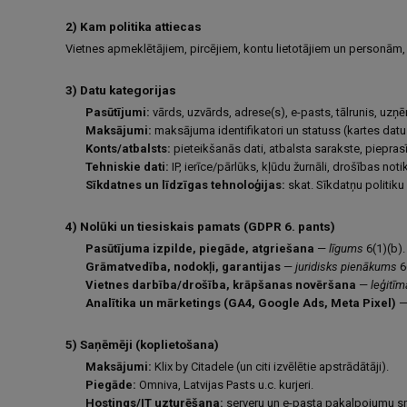
2) Kam politika attiecas
Vietnes apmeklētājiem, pircējiem, kontu lietotājiem un personām
3) Datu kategorijas
Pasūtījumi:
vārds, uzvārds, adrese(s), e-pasts, tālrunis, uz
Maksājumi:
maksājuma identifikatori un statuss (kartes da
Konts/atbalsts:
pieteikšanās dati, atbalsta sarakste, pieprasī
Tehniskie dati:
IP, ierīce/pārlūks, kļūdu žurnāli, drošības noti
Sīkdatnes un līdzīgas tehnoloģijas:
skat. Sīkdatņu politik
4) Nolūki un tiesiskais pamats (GDPR 6. pants)
Pasūtījuma izpilde, piegāde, atgriešana
—
līgums
6(1)(b).
Grāmatvedība, nodokļi, garantijas
—
juridisks pienākums
6
Vietnes darbība/drošība, krāpšanas novēršana
—
leģitīm
Analītika un mārketings (GA4, Google Ads, Meta Pixel)
5) Saņēmēji (koplietošana)
Maksājumi:
Klix by Citadele (un citi izvēlētie apstrādātāji).
Piegāde:
Omniva, Latvijas Pasts u.c. kurjeri.
Hostings/IT uzturēšana:
serveru un e-pasta pakalpojumu sn