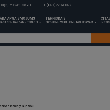
-1039 - pie VEF-Gaisa tilta.
T. (+371) 22 33 1877
ĀRA APGAISMOJUMS
TEHNISKAIS
CITA
FASĀDEI / DĀRZAM / TERASEI
BIROJIEM / VEIKALIEM / NOLIKTAVĀM
INSTRU
iesības iesniegt sūdzību.