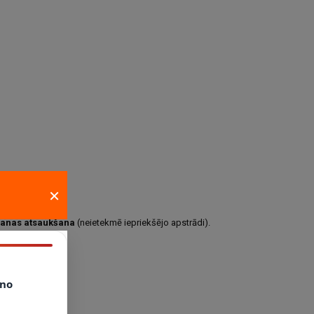
×
šanas atsaukšana
(neietekmē iepriekšējo apstrādi).
no
r mums.