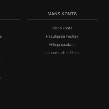
MANS KONTS
Mans konts
a
Pasūtījumu vēsture
Vēlmju saraksts
Jaunumu abonēšana
i
s