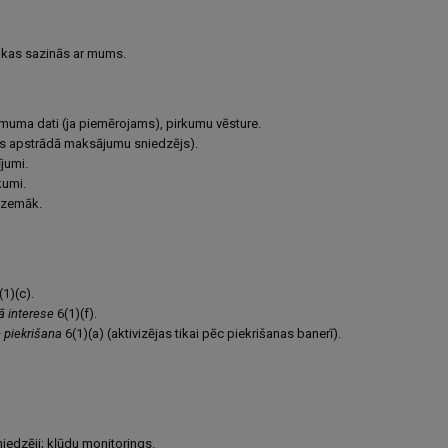
, kas sazinās ar mums.
ņēmuma dati (ja piemērojams), pirkumu vēsture.
tus apstrādā maksājumu sniedzējs).
jumi.
kumi.
u zemāk.
(1)(c).
ā interese
6(1)(f).
—
piekrišana
6(1)(a) (aktivizējas tikai pēc piekrišanas banerī).
iedzēji; kļūdu monitorings.