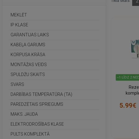
Tīkla skats:
2
MEKLĒT
IP KLASE
GARANTIJAS LAIKS
KABEĻA GARUMS
KORPUSA KRĀSA
MONTĀŽAS VEIDS
SPULDŽU SKAITS
~1 LĪDZ 2 NED
SVARS
Reze
kompl
DARBĪBAS TEMPERATŪRA (TA)
virtenei a
5.99€
PAREDZĒTAIS SPRIEGUMS
MAKS. JAUDA
ELEKTRODROŠĪBAS KLASE
PULTS KOMPLEKTĀ