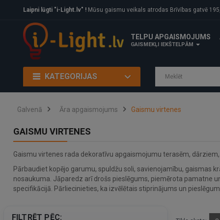
Laipni lūgti "i-Light.lv" !
Mūsu gaismu veikals atrodas Brīvības gatvē 195, Rīga, LV
TELPU APGAISMOJUMS
GAISMEKĻI IEKŠTELPĀM
KATEGORIJAS
Galvenā
Āra apgaismojums
Gaismu virtenes
GAISMU VIRTENES
Gaismu virtenes rada dekoratīvu apgaismojumu terasēm, dārziem, 
Pārbaudiet kopējo garumu, spuldžu soli, savienojamību, gaismas krāsu
nosaukuma. Jāparedz arī drošs pieslēgums, piemērota pamatne un g
specifikācijā. Pārliecinieties, ka izvēlētais stiprinājums un pieslēgum
FILTRĒT PĒC: