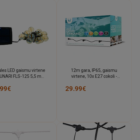
les LED gaismu virtene
12m gara, IP65, gaismu
UNARI FLS-125 5,5 m
virtene, 10x E27 cokoli -
G40 E12 IP44 zelta tonī
spuldzes nav iekļautas
.99€
29.99€
(Forever Light)