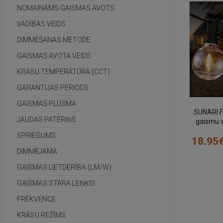
NOMAINĀMS GAISMAS AVOTS
VADĪBAS VEIDS
DIMMĒŠANAS METODE
GAISMAS AVOTA VEIDS
KRĀSU TEMPERATŪRA (CCT)
GARANTIJAS PERIODS
GAISMAS PLŪSMA
SUNARI F
JAUDAS PATĒRIŅŠ
gaismu v
spuldz
SPRIEGUMS
18.95
(Forever
DIMMĒJAMA
GAISMAS LIETDERĪBA (LM/W)
GAISMAS STARA LEŅĶIS
FREKVENCE
KRĀSU REŽĪMS