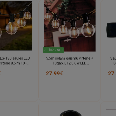
~1 LĪDZ 2 NED.
LS-180 saules LED
5.5m solārā gaismu virtene +
Sau
irtene 8,5 m 10+1
10gab. E12 0.6W LED
S
es 2700K ar pulti
spuldzes + saules panelis
10x
€
27.99€
27
 Light RTV222476)
IP44