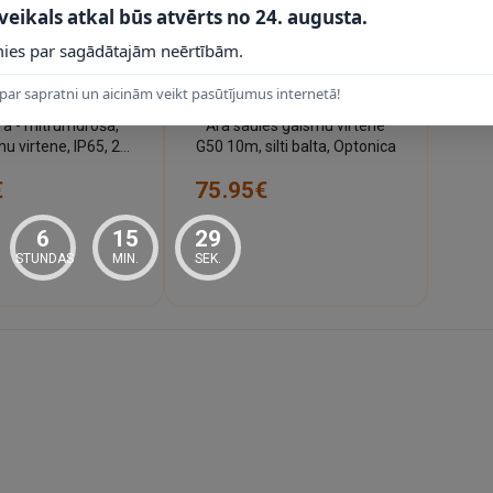
 veikals atkal būs atvērts no 24. augusta.
ies par sagādātajām neērtībām.
par sapratni un aicinām veikt pasūtījumus internetā!
IKS ~1 NEDĒĻA
a - mitrumdroša,
Āra saules gaismu virtene
u virtene, IP65, 20
G50 10m, silti balta, Optonica
inas lampiņas ir
€
75.95€
iekļautas
6
15
28
STUNDAS
MIN.
SEK.