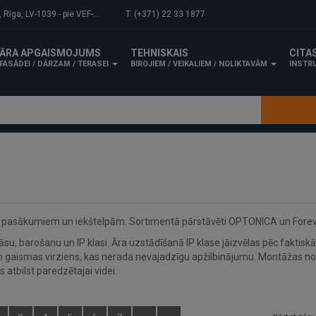
-1039 - pie VEF-Gaisa tilta.
T. (+371) 22 33 1877
ĀRA APGAISMOJUMS
TEHNISKAIS
CITA
FASĀDEI / DĀRZAM / TERASEI
BIROJIEM / VEIKALIEM / NOLIKTAVĀM
INSTRU
pasākumiem un iekštelpām. Sortimentā pārstāvēti OPTONICA un Forever
, barošanu un IP klasi. Āra uzstādīšanā IP klase jāizvēlas pēc faktiskās
aismas virziens, kas nerada nevajadzīgu apžilbinājumu. Montāžas norā
s atbilst paredzētajai videi.