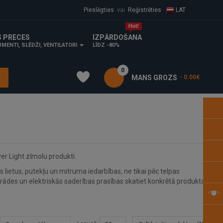
Pieslēgties
vai
Reģistrēties
LAT
S PRECES
IZPĀRDOŠANA
MENTI, SLĒDŽI, VENTILATORI
LĪDZ -80%
0
MANS GROZS
- 0.00€
 Light zīmolu produkti.
 lietus, putekļu un mitruma iedarbības, ne tikai pēc telpas
des un elektriskās saderības prasības skatiet konkrētā produkta