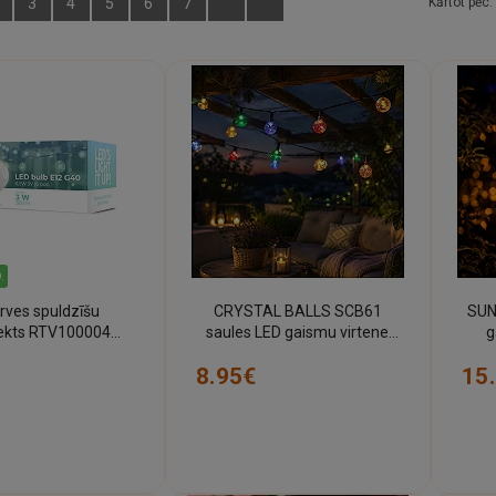
3
4
5
6
7
Kārtot pēc:
.
rves spuldzīšu
CRYSTAL BALLS SCB61
SUN
ekts RTV100004
saules LED gaismu virtene
g
r saules paneli - 3V,
6,5 m 30 bumbiņas
8.95€
15
E12
daudzkrāsu IP65 (Forever
(Fo
Light RTV100188)