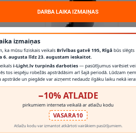
DARBA LAIKA IZMAIŅAS
aika izmaiņas
, ka mūsu fiziskais veikals
Brīvības gatvē 195, Rīgā
būs slēgts
inu LED lampiņu
15m gara - IP44, gaismu
15
a 6. augusta līdz 23. augustam ieskaitot
.
e, 8m gara, IP65
virtene, 15x E27 cokoli -
bal
spuldzes nav iekļautas
E2
veikals
i-Light.lv turpinās darboties
— pasūtījumus varēsiet vei
€
49.99€
54
mēs tos iespēju robežās apstrādāsim arī šajā periodā. Lūdzam ņem
 apstrāde un piegāde var aizņemt nedaudz ilgāku laiku nekā ieras
−10% ATLAIDE
pirkumiem interneta veikalā ar atlaižu kodu
VASARA10
Atlaižu kodu var izmantot atkārtoti vairākiem pasūtījumiem.