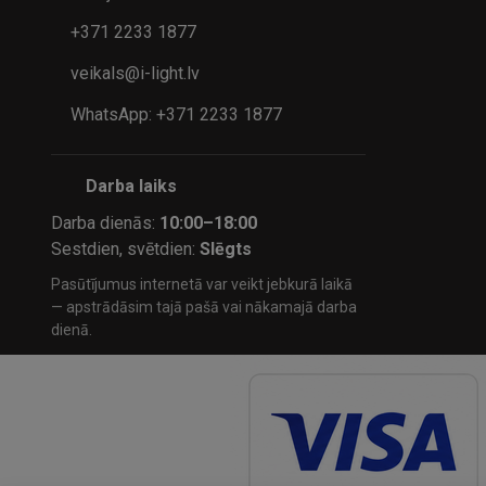
+371 2233 1877
veikals@i-light.lv
WhatsApp: +371 2233 1877
Darba laiks
Darba dienās:
10:00–18:00
Sestdien, svētdien:
Slēgts
Pasūtījumus internetā var veikt jebkurā laikā
— apstrādāsim tajā pašā vai nākamajā darba
dienā.