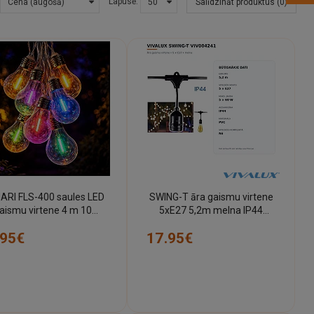
Lapusē:
Salīdzināt produktus (0)
ARI FLS-400 saules LED
SWING-T āra gaismu virtene
aismu virtene 4 m 10
5xE27 5,2m melna IP44
daudzkrāsu spuldzes
(VIVALUX VIV004241)
.95€
17.95€
rever Light RTV222475)