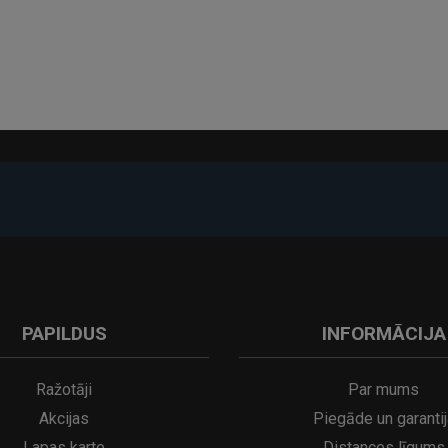
PAPILDUS
INFORMĀCIJA
Ražotāji
Par mums
Akcijas
Piegāde un garantij
Lapas karte
Distances līgums