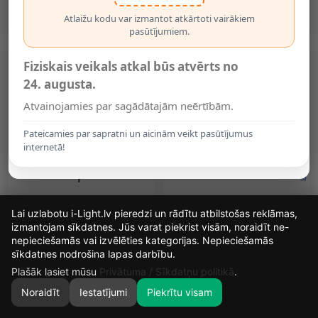
Lm — Optonica MO4521
Lm — Optonica MO4523
0.80€
0.81€
Atlaižu kodu var izmantot atkārtoti vairākiem
pasūtījumiem.
Fiziskais veikals atkal būs atvērts no
24. augusta.
Atvainojamies par sagādātajām neērtībām.
Pateicamies par sapratni un aicinām veikt pasūtījumus
internetā!
Dekoratīvs Dārza Gaismeklis
Dimmējams LED Neona
Lai uzlabotu i-Light.lv pieredzi un rādītu atbilstošas reklāmas,
Ar Saules Paneli, 12LED,
Fleksibls Gaismeklis,
300mAh Ni-Mh, IP65
8.5W/m, 230V, IP65,
izmantojam sīkdatnes. Jūs varat piekrist visām, noraidīt ne-
Dažādās Krāsās
4.99€
6.99€
nepieciešamās vai izvēlēties kategorijas. Nepieciešamās
14
16
56
30
sīkdatnes nodrošina lapas darbību.
DIENAS
STUNDAS
MIN.
SEK.
Plašāk lasiet mūsu
Privātuma / Sīkdatņu politikā
.
Noraidīt
Iestatījumi
Piekrītu visam
0
SĀKUMS
MEKLĒT
GROZS
MANS KONTS