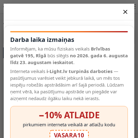
Āra apgaismojums fasādēm, dārzam un terasei | i-Light.lv
×
DARBA LAIKA IZMAIŅAS
Āra apgaismojums
Vēl kategorijas
Vairāk kategoriju
Darba laika izmaiņas
Informējam, ka mūsu fiziskais veikals
Brīvības
SĀNU JOSLA
Salīdzināt
gatvē 195, Rīgā
Vēlmju
būs slēgts
no 2026. gada 6. augusta
Valodas
saraksts
līdz 23. augustam ieskaitot
.
(0)
Interneta veikals
i-Light.lv turpinās darboties
—
pasūtījumus varēsiet veikt jebkurā laikā, un mēs tos
iespēju robežās apstrādāsim arī šajā periodā. Lūdzam
ņemt vērā, ka pasūtījumu apstrāde un piegāde var
aizņemt nedaudz ilgāku laiku nekā ierasts.
−10% ATLAIDE
pirkumiem interneta veikalā ar atlaižu kodu
LED Modulis 12V Ar Lēcu,
LED Modulis 12V Ar Lēcu,
VASARA10
7000K, IP65, 160°, 1.5W 120
3000K, IP65, 160°, 1.5W 120