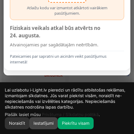
3000K Balts (Optonica 236)
Sensoru - 2255-086
6.95€
19.50€
Atlaižu kodu var izmantot atkārtoti vairākiem
pasūtījumiem.
Fiziskais veikals atkal būs atvērts no
24. augusta.
Atvainojamies par sagādātajām neērtībām.
Pateicamies par sapratni un aicinām veikt pasūtījumus
internetā!
Mobilais Gaismeklis LERO Ar
Uzlādējams Caur USB,
Lai uzlabotu i-Light.lv pieredzi un rādītu atbilstošas reklāmas,
Kustības Sensoru - 2255-081
Mobilais Gaismeklis Ar
Kustību Sensoru
izmantojam sīkdatnes. Jūs varat piekrist visām, noraidīt ne-
19.50€
19.75€
nepieciešamās vai izvēlēties kategorijas. Nepieciešamās
15
49
59
sīkdatnes nodrošina lapas darbību.
DIENAS
MIN.
SEK.
Plašāk lasiet mūsu
Privātuma / Sīkdatņu politikā
.
Noraidīt
Iestatījumi
Piekrītu visam
0
SĀKUMS
MEKLĒT
GROZS
MANS KONTS