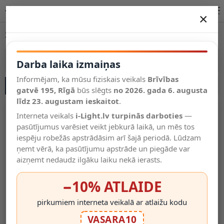
Sensorlampas – izvēle apgaismojuma veikalā | i-Light.lv
×
DARBA LAIKA IZMAIŅAS
Sensorlampas
Vēl kategorijas
Vairāk kategoriju
Darba laika izmaiņas
Informējam, ka mūsu fiziskais veikals
Brīvības
SĀNU JOSLA
Salīdzināt
gatvē 195, Rīgā
Vēlmju
būs slēgts
no 2026. gada 6. augusta
Valodas
saraksts
līdz 23. augustam ieskaitot
.
(0)
Interneta veikals
i-Light.lv turpinās darboties
—
pasūtījumus varēsiet veikt jebkurā laikā, un mēs tos
iespēju robežās apstrādāsim arī šajā periodā. Lūdzam
ņemt vērā, ka pasūtījumu apstrāde un piegāde var
aizņemt nedaudz ilgāku laiku nekā ierasts.
−10% ATLAIDE
pirkumiem interneta veikalā ar atlaižu kodu
LED Mēbeļu Gaismeklis Ar
Mobilais Gaismeklis "LERO",
VASARA10
PIR Sensoru 0,5W 40lm
8xLED, 0.64W, Ar Kustību