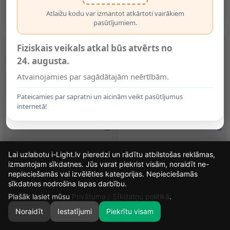
7225S)
Gaismeklim 7201 (Optonica
7212)
0.03€
1.15€
Atlaižu kodu var izmantot atkārtoti vairākiem
pasūtījumiem.
Fiziskais veikals atkal būs atvērts no
24. augusta.
Atvainojamies par sagādātajām neērtībām.
Pateicamies par sapratni un aicinām veikt pasūtījumus
internetā!
Evakuācijas Leģenda Ar
Klipšu Komplekts LED Paneļu
Lai uzlabotu i-Light.lv pieredzi un rādītu atbilstošas reklāmas,
Bultiņu Uz Leju Gaismeklim
Iebūvētai Montāžai, 4 Gab.
7204 (Optonica 7213)
(Optonica)
izmantojam sīkdatnes. Jūs varat piekrist visām, noraidīt ne-
2.09€
3.25€
nepieciešamās vai izvēlēties kategorijas. Nepieciešamās
14
4
43
37
sīkdatnes nodrošina lapas darbību.
DIENAS
STUNDAS
MIN.
SEK.
Plašāk lasiet mūsu
Privātuma / Sīkdatņu politikā
.
Noraidīt
Iestatījumi
Piekrītu visam
0
SĀKUMS
MEKLĒT
GROZS
MANS KONTS