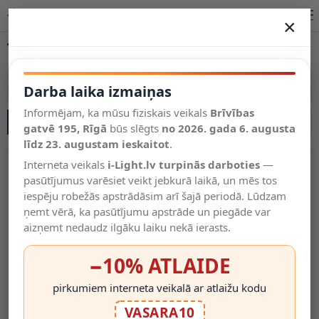
Tehniskais apgaismojums – izvēle internetā | i-Light.lv
×
DARBA LAIKA IZMAIŅAS
Tehniskais apgaismojums
Vēl kategorijas
Vairāk kategoriju
Darba laika izmaiņas
Informējam, ka mūsu fiziskais veikals
Brīvības
SĀNU JOSLA
Salīdzināt
gatvē 195, Rīgā
Vēlmju
būs slēgts
no 2026. gada 6. augusta
Valodas
saraksts
līdz 23. augustam ieskaitot
.
(0)
Interneta veikals
i-Light.lv turpinās darboties
—
pasūtījumus varēsiet veikt jebkurā laikā, un mēs tos
iespēju robežās apstrādāsim arī šajā periodā. Lūdzam
ņemt vērā, ka pasūtījumu apstrāde un piegāde var
aizņemt nedaudz ilgāku laiku nekā ierasts.
−10% ATLAIDE
pirkumiem interneta veikalā ar atlaižu kodu
EXIT Virziena Uzlīme Avārijas
Evakuācijas Virziena Uzlīme
VASARA10
Gaismeklim 7225 (Optonica
Ar Bultiņu Uz Leju