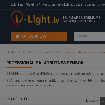
Laipni lūgti "i-Light.lv" !
Mūsu gaismu veikals atrodas Brīvības gatvē 195, Rīga, LV
TELPU APGAISMOJUMS
GAISMEKĻI IEKŠTELPĀM
KATEGORIJAS
Galvenā
Kustību sensori
Profesionālie klātbūtnes sensori
PROFESIONĀLIE KLĀTBŪTNES SENSORI
STEINEL profesionālie klātbūtnes sensori paredzēti precīzai apgaism
Salīdziniet uztveres zonu, montāžas augstumu, PIR vai HF tehnoloģij
konkrētā modeļa specifikācijas.
FILTRĒT PĒC:
Tīkla skats:
2