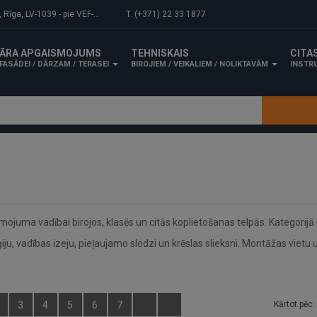
-1039 - pie VEF-Gaisa tilta.
T. (+371) 22 33 1877
ĀRA APGAISMOJUMS
TEHNISKAIS
CITA
FASĀDEI / DĀRZAM / TERASEI
BIROJIEM / VEIKALIEM / NOLIKTAVĀM
INSTRU
ojuma vadībai birojos, klasēs un citās koplietošanas telpās. Kategorijā 
u, vadības izeju, pieļaujamo slodzi un krēslas slieksni. Montāžas vietu
3
4
5
6
7
Kārtot pēc: