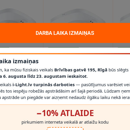
DARBA LAIKA IZMAIŅAS
DIENAS
2 - 3 DARBA DIENAS
2 - 3 D
aika izmaiņas
tnes sensors IR
Augstfrekvenču
K
TRO, STEINEL
zemapmetuma klātbūtnes
Qua
, ka mūsu fiziskais veikals
Brīvības gatvē 195, Rīgā
būs slēgts
rofessional
sensors max. 12m - HF 360 -
a 6. augusta līdz 23. augustam ieskaitot
.
9€
119.00€
14
5 gadu garantija - STEINEL
veikals
i-Light.lv turpinās darboties
— pasūtījumus varēsiet vei
mēs tos iespēju robežās apstrādāsim arī šajā periodā. Lūdzam ņem
 apstrāde un piegāde var aizņemt nedaudz ilgāku laiku nekā ieras
−10% ATLAIDE
pirkumiem interneta veikalā ar atlaižu kodu