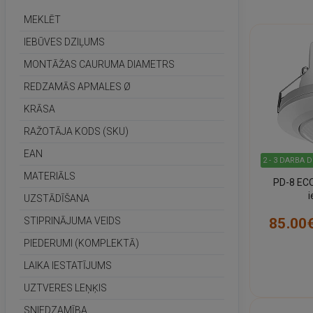
MEKLĒT
IEBŪVES DZIĻUMS
MONTĀŽAS CAURUMA DIAMETRS
REDZAMĀS APMALES Ø
KRĀSA
RAŽOTĀJA KODS (SKU)
EAN
2 - 3 DARBA 
MATERIĀLS
PD-8 EC
UZSTĀDĪŠANA
klātbūtne
85.00
STIPRINĀJUMA VEIDS
(ba
PIEDERUMI (KOMPLEKTĀ)
LAIKA IESTATĪJUMS
UZTVERES LEŅĶIS
SNIEDZAMĪBA