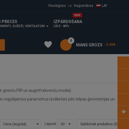
Pieslēgties
vai
Reģistrēties
LAT
S PRECES
IZPĀRDOŠANA
MENTI, SLĒDŽI, VENTILATORI
LĪDZ -80%
0
MANS GROZS
- 0.00€
ir griestu PIR un augstfrekvenču modeļi.
 un regulējamos parametrus izvēlieties pēc telpas ģeometrijas un
Lapusē:
Salīdzināt produktus (0)