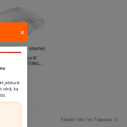
×
ARBA DIENAS
lātbūtnes sensors IR
ttro HD 24m, STEINEL,
no
Professional
2.00€
kt jebkurā
t vērā, ka
ts.
Parādīt 1 līdz 7 no 7 (lapuses: 1)