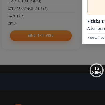
LĪMES STIEŅU Ø (MM)
UZKARSĒŠANĀS LAIKS (S)
RAŽOTĀJS
Fiziskais
CENA
Atvainojam
NOTĪRĪT VISU
Pateicamies 
15
DIENAS