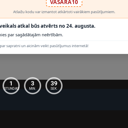
VASARA10
Atlaižu kodu var izmantot atkārtoti vairākiem pasūtījumiem.
 veikals atkal būs atvērts no 24. augusta.
ies par sagādātajām neērtībām.
par sapratni un aicinām veikt pasūtījumus internetā!
1
3
39
STUNDAS
MIN.
SEK.