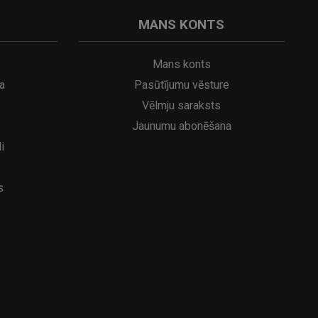
MANS KONTS
Mans konts
a
Pasūtījumu vēsture
Vēlmju saraksts
Jaunumu abonēšana
i
s