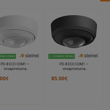
ARBA DIENAS
2 - 3 DARBA DIENAS
PD-8 ECO COM1 —
PD-8 ECO COM1 —
virsapmetuma
virsapmetuma
būtnes/kustības sensors
klātbūtnes/kustības sensors
.00€
85.00€
balts, IP54) (STEINEL)
(melns, IP54) (STEINEL)