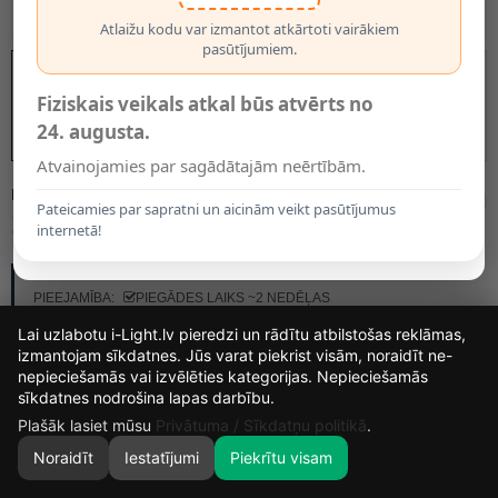
Atlaižu kodu var izmantot atkārtoti vairākiem
pasūtījumiem.
Fiziskais veikals atkal būs atvērts no
24. augusta.
Atvainojamies par sagādātajām neērtībām.
MODELIS:
3756316
Pateicamies par sapratni un aicinām veikt pasūtījumus
16.95€
internetā!
RAŽOTĀJS:
BRILONER
PIEEJAMĪBA:
PIEGĀDES LAIKS ~2 NEDĒĻAS
Lai uzlabotu i-Light.lv pieredzi un rādītu atbilstošas reklāmas,
izmantojam sīkdatnes. Jūs varat piekrist visām, noraidīt ne-
nepieciešamās vai izvēlēties kategorijas. Nepieciešamās
16
18
25
58
sīkdatnes nodrošina lapas darbību.
DIENAS
STUNDAS
MIN.
SEK.
Plašāk lasiet mūsu
Privātuma / Sīkdatņu politikā
.
Noraidīt
Iestatījumi
Piekrītu visam
0
SĀKUMS
MEKLĒT
GROZS
MANS KONTS