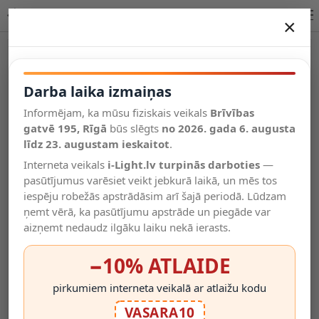
LED griestu lampa 6 cm 12W 1250lm balta | Briloner
×
DARBA LAIKA IZMAIŅAS
Vēl kategorijas
Darba laika izmaiņas
Informējam, ka mūsu fiziskais veikals
Brīvības
Salīdzināt
gatvē 195, Rīgā
Vēlmju
būs slēgts
no 2026. gada 6. augusta
Valodas
saraksts
līdz 23. augustam ieskaitot
.
(0)
Interneta veikals
i-Light.lv turpinās darboties
—
pasūtījumus varēsiet veikt jebkurā laikā, un mēs tos
iespēju robežās apstrādāsim arī šajā periodā. Lūdzam
ņemt vērā, ka pasūtījumu apstrāde un piegāde var
aizņemt nedaudz ilgāku laiku nekā ierasts.
−10% ATLAIDE
pirkumiem interneta veikalā ar atlaižu kodu
VASARA10