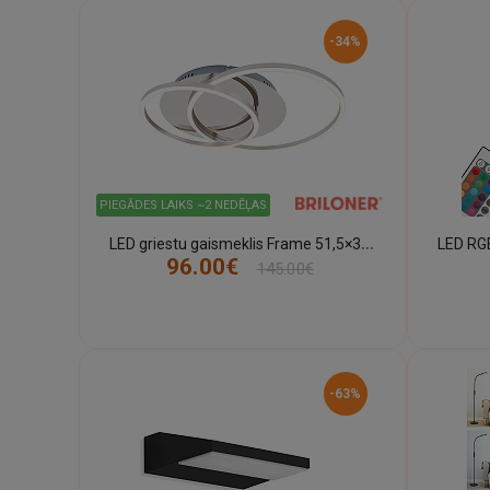
-34%
PIEGĀDES LAIKS ~2 NEDĒĻAS
L
ED griestu gaismeklis Frame 51,5×39,5 cm 36W 4100lm 3000K alumīnija hroms Briloner
96.00€
145.00€
-63%