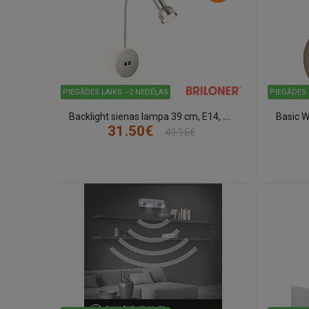
PIEGĀDES LAIKS ~2 NEDĒĻAS
PIEGĀDES 
B
acklight sienas lampa 39 cm, E14, max 10 W, niķelis matēts (BRILONER)
31.50€
49.95€