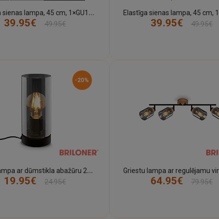
E
lastīga sienas lampa, 45 cm, 1×GU10, 5 W, 400 lm, balta (Briloner)
39.95€
39.95€
49.95€
49.95€
-20%
G
alda lampa ar dūmstikla abažūru 235 mm melna (Briloner)
19.95€
64.95€
24.95€
79.95€