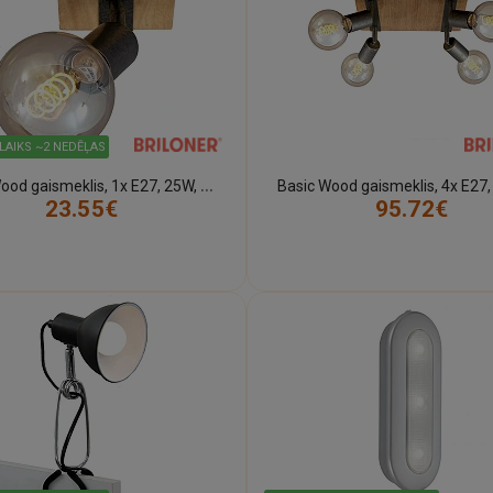
LAIKS ~2 NEDĒĻAS
B
asic Wood gaismeklis, 1x E27, 25W, 2900-011
23.55€
95.72€