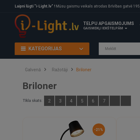
Laipni lūgti "i-Light.lv" !
Mūsu gaismu veikals atrodas Brīvības gatvē 195, Rīga, LV
TELPU APGAISMOJUMS
GAISMEKĻI IEKŠTELPĀM
KATEGORIJAS
Galvenā
Ražotāji
Briloner
Briloner
Tīkla skats:
2
3
4
5
6
7
-21%