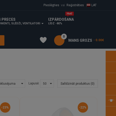
Pieslēgties
vai
Reģistrēties
LAT
S PRECES
IZPĀRDOŠANA
MENTI, SLĒDŽI, VENTILATORI
LĪDZ -80%
0
MANS GROZS
- 0.00€
Lapusē:
Salīdzināt produktus (0)
-23%
-22%