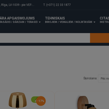
-1039 - pie VEF-Gaisa tilta.
T. (+371) 22 33 1877
ĀRA APGAISMOJUMS
TEHNISKAIS
CITA
FASĀDEI / DĀRZAM / TERASEI
BIROJIEM / VEIKALIEM / NOLIKTAVĀM
INSTRU
Šķirošana:
-17%