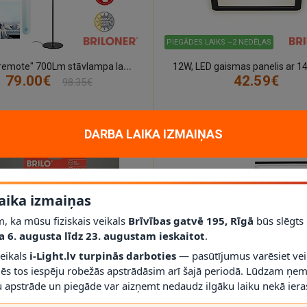
PIEGĀDES LAIKS ~2 NEDĒĻAS
"
Office remote" 700Lm stāvlampa lasīšanai - BRILO - 1296-015
79.00€
42.59€
98.35€
DARBA LAIKA IZMAIŅAS
aika izmaiņas
, ka mūsu fiziskais veikals
Brīvības gatvē 195, Rīgā
būs slēgts
a 6. augusta līdz 23. augustam ieskaitot
.
veikals
i-Light.lv turpinās darboties
— pasūtījumus varēsiet vei
LAIKS ~2 NEDĒĻAS
PIEGĀDES LAIKS ~2 NEDĒĻAS
mēs tos iespēju robežās apstrādāsim arī šajā periodā. Lūdzam ņem
3
m RGB LED slokšņu komplekts, 30 diodes/metrā, IP20, 2267-090P
 apstrāde un piegāde var aizņemt nedaudz ilgāku laiku nekā ieras
24.99€
115.00€
172.00€