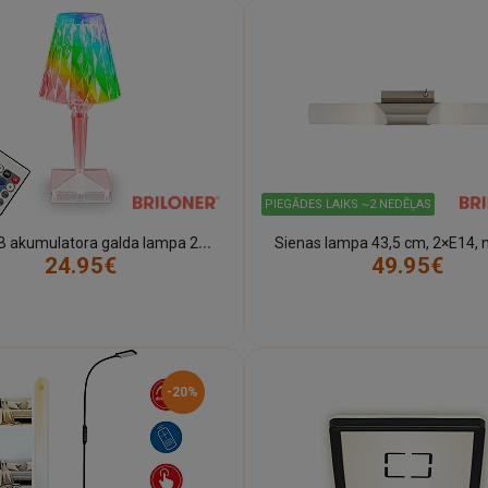
PIEGĀDES LAIKS ~2 NEDĒĻAS
L
ED RGB akumulatora galda lampa 25,5 cm, 2,3 W, 65 lm, IP20, caurspīdīga (Briloner)
24.95€
49.95€
-20%