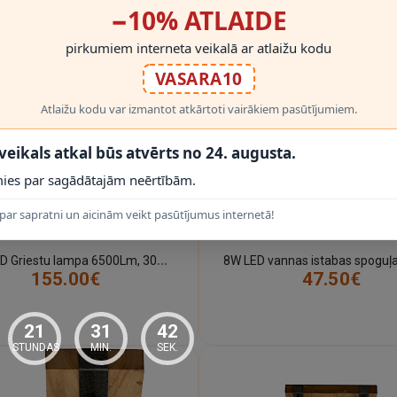
−10% ATLAIDE
pirkumiem interneta veikalā ar atlaižu kodu
VASARA10
Atlaižu kodu var izmantot atkārtoti vairākiem pasūtījumiem.
 veikals atkal būs atvērts no 24. augusta.
ies par sagādātajām neērtībām.
par sapratni un aicinām veikt pasūtījumus internetā!
LAIKS ~2 NEDĒĻAS
PIEGĀDES LAIKS ~2 NEDĒĻAS
8
0W, LED Griestu lampa 6500Lm, 3000-6000K ar pārslēdzamu gaismas toni 3318-016
155.00€
47.50€
21
31
41
STUNDAS
MIN.
SEK.