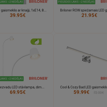
LAIKS ~2 NEDĒĻAS
PIEGĀDES LAIKS ~2 NEDĒĻAS
B
riloner gaismeklis ar knaģi, 1xE14, 8W, 230V, 2790-01xP
39.95€
21.95€
LAIKS ~2 NEDĒĻAS
C
IELO bezvadu LED stāvlampa, dimmējama, USB-C, balta
69.95€
59.99€
72.33€