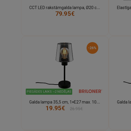
C
CT LED rakstāmgalda lampa, Ø20 cm, 9 W, 930 lm, antracīts (Briloner)
79.95€
-26%
PIEGĀDES LAIKS ~2 NEDĒĻAS
G
alda lampa 35,5 cm, 1×E27 max. 10 W, melna, dūmstikls (Briloner)
19.95€
26.95€