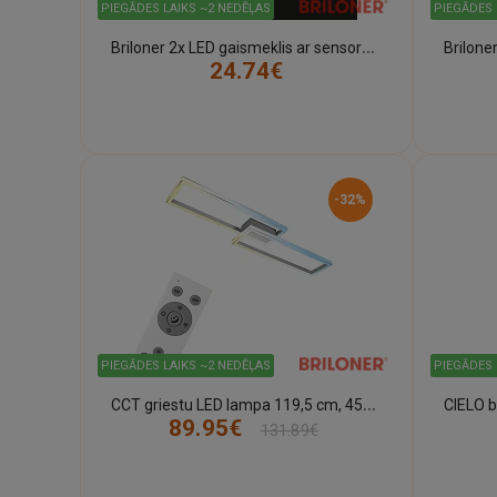
PIEGĀDES LAIKS ~2 NEDĒĻAS
PIEGĀDES 
B
riloner 2x LED gaismeklis ar sensoru 60°, 3xAAA, 35lm, 2275-024
24.74€
-32%
PIEGĀDES LAIKS ~2 NEDĒĻAS
PIEGĀDES 
C
CT griestu LED lampa 119,5 cm, 45W, max 5000 lm, alumīnijs/chroms (Briloner)
89.95€
131.89€