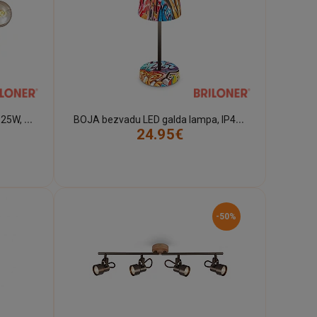
B
asic Wood gaismeklis, 4x E27, 25W, 2900-041
B
OJA bezvadu LED galda lampa, IP44, dimmējama, graffiti dizains
24.95€
-50%