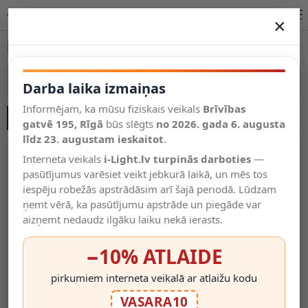
LED neona sloksnes – modeļi un parametri | i-Light.lv
×
DARBA LAIKA IZMAIŅAS
LED neona sloksnes
Vēl kategorijas
Vairāk kategoriju
Darba laika izmaiņas
Informējam, ka mūsu fiziskais veikals
Brīvības
SĀNU JOSLA
Salīdzināt
gatvē 195, Rīgā
Vēlmju
būs slēgts
no 2026. gada 6. augusta
Valodas
saraksts
līdz 23. augustam ieskaitot
.
(0)
Interneta veikals
i-Light.lv turpinās darboties
—
pasūtījumus varēsiet veikt jebkurā laikā, un mēs tos
iespēju robežās apstrādāsim arī šajā periodā. Lūdzam
ņemt vērā, ka pasūtījumu apstrāde un piegāde var
aizņemt nedaudz ilgāku laiku nekā ierasts.
−10% ATLAIDE
pirkumiem interneta veikalā ar atlaižu kodu
LED Flex-Neon 220V 8,5W/m
LED Flex-Neon 220V 8,5W/m
VASARA10
IP65 Neitrāli Balta 4000K, 1
IP65 Silti Balta 2800K, 1 M