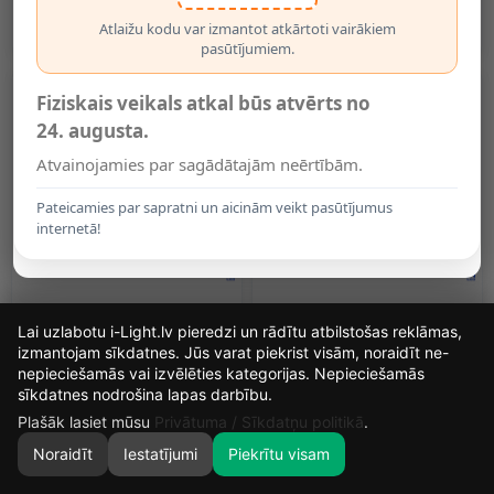
M (OPTONICA)
(OPTONICA)
5.95€
5.95€
Atlaižu kodu var izmantot atkārtoti vairākiem
pasūtījumiem.
Fiziskais veikals atkal būs atvērts no
24. augusta.
Atvainojamies par sagādātajām neērtībām.
Pateicamies par sapratni un aicinām veikt pasūtījumus
internetā!
Dimmējams LED Neona
LED Flex-Neon 220V 8,5W/m
Lai uzlabotu i-Light.lv pieredzi un rādītu atbilstošas reklāmas,
Fleksibls Gaismeklis,
IP65 Dzintara, 1 M
8.5W/m, 230V, IP65,
(OPTONICA)
izmantojam sīkdatnes. Jūs varat piekrist visām, noraidīt ne-
Dažādās Krāsās
6.99€
7.05€
nepieciešamās vai izvēlēties kategorijas. Nepieciešamās
13
11
45
56
sīkdatnes nodrošina lapas darbību.
DIENAS
STUNDAS
MIN.
SEK.
Plašāk lasiet mūsu
Privātuma / Sīkdatņu politikā
.
Noraidīt
Iestatījumi
Piekrītu visam
0
SĀKUMS
MEKLĒT
GROZS
MANS KONTS