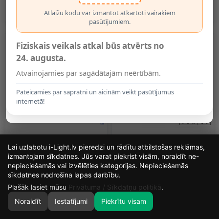
2272-016, Briloner
01-30 (Lucide)
10.49€
13.55€
Atlaižu kodu var izmantot atkārtoti vairākiem
pasūtījumiem.
Fiziskais veikals atkal būs atvērts no
24. augusta.
Atvainojamies par sagādātajām neērtībām.
Pateicamies par sapratni un aicinām veikt pasūtījumus
internetā!
Spot Gaismeklis 1x GU10,
SCOTT Sienas Lampa 1xE27
Lai uzlabotu i-Light.lv pieredzi un rādītu atbilstošas reklāmas,
Alumīnijs, Ø60×108 Mm –
40 W Balta (Lucide)
Balts (Optonica)
izmantojam sīkdatnes. Jūs varat piekrist visām, noraidīt ne-
13.99€
14.77€
nepieciešamās vai izvēlēties kategorijas. Nepieciešamās
15
1
57
30
sīkdatnes nodrošina lapas darbību.
DIENAS
STUNDAS
MIN.
SEK.
Plašāk lasiet mūsu
Privātuma / Sīkdatņu politikā
.
Noraidīt
Iestatījumi
Piekrītu visam
0
SĀKUMS
MEKLĒT
GROZS
MANS KONTS