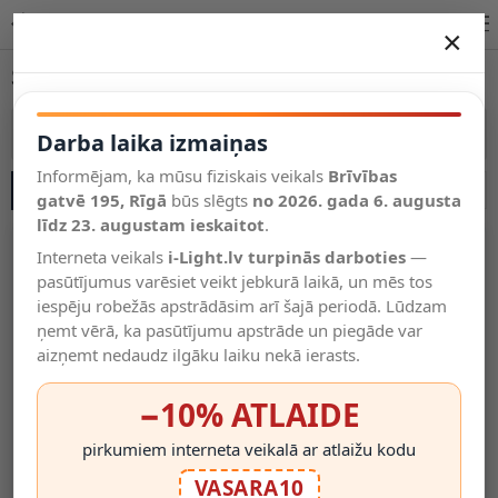
Sienas lampas guļamistabai un viesistabai | i-Light.lv
×
DARBA LAIKA IZMAIŅAS
Sienas lampas
Vēl kategorijas
Vairāk kategoriju
Darba laika izmaiņas
Informējam, ka mūsu fiziskais veikals
Brīvības
SĀNU JOSLA
Salīdzināt
gatvē 195, Rīgā
Vēlmju
būs slēgts
no 2026. gada 6. augusta
Valodas
saraksts
līdz 23. augustam ieskaitot
.
(0)
Interneta veikals
i-Light.lv turpinās darboties
—
pasūtījumus varēsiet veikt jebkurā laikā, un mēs tos
iespēju robežās apstrādāsim arī šajā periodā. Lūdzam
ņemt vērā, ka pasūtījumu apstrāde un piegāde var
aizņemt nedaudz ilgāku laiku nekā ierasts.
−10% ATLAIDE
pirkumiem interneta veikalā ar atlaižu kodu
LED Sienas Gaismeklis Ar
Sienas Gaismeklis
VASARA10
Baterijām, 8 Cm, 0,4W, Balta,
"LEANNE", 1x E27 - 21221-