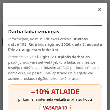
Spot gaismekļi – izvēle apgaismojuma veikalā | i-Light.lv
×
DARBA LAIKA IZMAIŅAS
Spot gaismekļi
Vēl kategorijas
Vairāk kategoriju
Darba laika izmaiņas
Informējam, ka mūsu fiziskais veikals
Brīvības
SĀNU JOSLA
Salīdzināt
gatvē 195, Rīgā
Vēlmju
būs slēgts
no 2026. gada 6. augusta
Valodas
saraksts
līdz 23. augustam ieskaitot
.
(0)
Interneta veikals
i-Light.lv turpinās darboties
—
pasūtījumus varēsiet veikt jebkurā laikā, un mēs tos
iespēju robežās apstrādāsim arī šajā periodā. Lūdzam
ņemt vērā, ka pasūtījumu apstrāde un piegāde var
aizņemt nedaudz ilgāku laiku nekā ierasts.
−10% ATLAIDE
pirkumiem interneta veikalā ar atlaižu kodu
Cilindra Formas Griestu
Cilindra Formas Griestu
VASARA10
Gaismeklis, Balts Vai Melns,
Gaismeklis, Balts, 1x GU10,