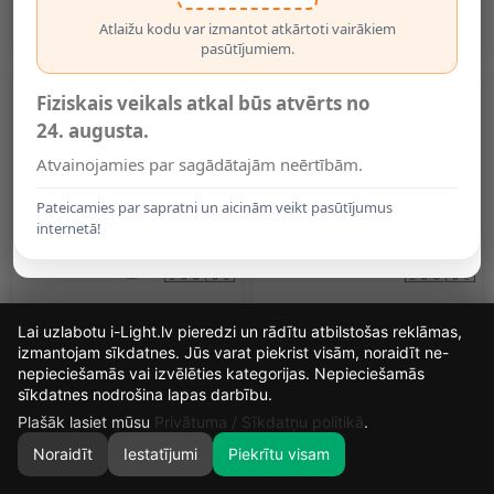
1x GU10, Optonica, 200x
Optonica, 207x
5.45€
8.40€
Atlaižu kodu var izmantot atkārtoti vairākiem
pasūtījumiem.
Fiziskais veikals atkal būs atvērts no
24. augusta.
Atvainojamies par sagādātajām neērtībām.
Pateicamies par sapratni un aicinām veikt pasūtījumus
internetā!
AMIGO Griestu Prožektors
AMIGO Griestu Prožektors
Lai uzlabotu i-Light.lv pieredzi un rādītu atbilstošas reklāmas,
1xGU10 Balts (Lucide)
1xGU10 Melns (Lucide)
izmantojam sīkdatnes. Jūs varat piekrist visām, noraidīt ne-
8.60€
8.60€
nepieciešamās vai izvēlēties kategorijas. Nepieciešamās
15
17
18
15
sīkdatnes nodrošina lapas darbību.
DIENAS
STUNDAS
MIN.
SEK.
Plašāk lasiet mūsu
Privātuma / Sīkdatņu politikā
.
Noraidīt
Iestatījumi
Piekrītu visam
0
SĀKUMS
MEKLĒT
GROZS
MANS KONTS