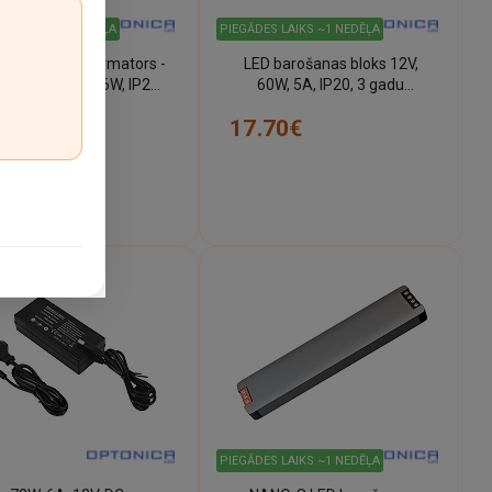
ES LAIKS ~1 NEDĒĻA
PIEGĀDES LAIKS ~1 NEDĒĻA
12V, DC transformators -
LED barošanas bloks 12V,
ošanas bloks, 36W, IP20,
60W, 5A, IP20, 3 gadu
AC6201
garantija
.00€
17.70€
PIEGĀDES LAIKS ~1 NEDĒĻA