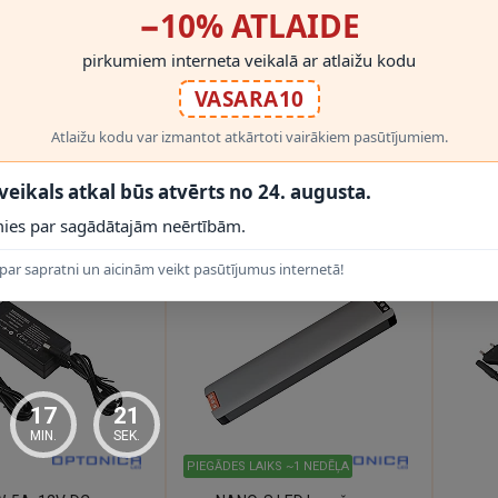
−10% ATLAIDE
PIEGĀDES LAIKS ~1 NEDĒĻA
PIEGĀD
pirkumiem interneta veikalā ar atlaižu kodu
V, IP20 barošanas
LED barošanas bloks 12V,
3A, 
- transformators
100W, 8.5A, IP20 (OPTONICA
bar
VASARA10
6132)
€
15.95€
16
Atlaižu kodu var izmantot atkārtoti vairākiem pasūtījumiem.
 veikals atkal būs atvērts no 24. augusta.
ies par sagādātajām neērtībām.
par sapratni un aicinām veikt pasūtījumus internetā!
17
20
MIN.
SEK.
PIEGĀDES LAIKS ~1 NEDĒĻA