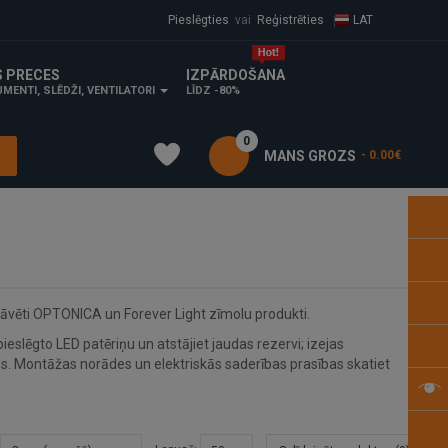
Pieslēgties
vai
Reģistrēties
LAT
S PRECES
IZPĀRDOŠANA
MENTI, SLĒDŽI, VENTILATORI
LĪDZ -80%
0
MANS GROZS
- 0.00€
āvēti OPTONICA un Forever Light zīmolu produkti.
eslēgto LED patēriņu un atstājiet jaudas rezervi; izejas
. Montāžas norādes un elektriskās saderības prasības skatiet