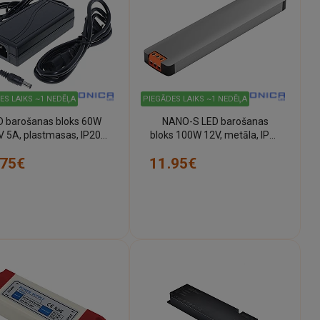
ES LAIKS ~1 NEDĒĻA
PIEGĀDES LAIKS ~1 NEDĒĻA
D barošanas bloks 60W
NANO-S LED barošanas
V 5A, plastmasas, IP20
bloks 100W 12V, metāla, IP20
(Optonica)
(Optonica)
.75€
11.95€