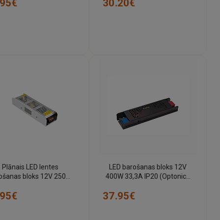
.95€
30.20€
Plānais LED lentes
LED barošanas bloks 12V
ošanas bloks 12V 250W
400W 33,3A IP20 (Optonica
A IP20 (Optonica 6134)
6240)
.95€
37.95€