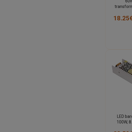
60W
transfor
bloks
18.25
LED bar
100W, 8.