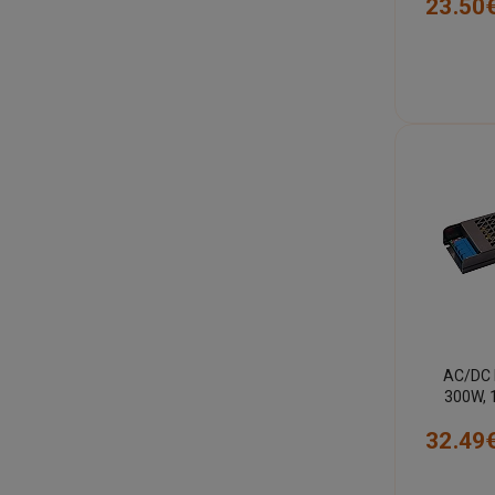
23.50
AC/DC 
300W, 
ventilat
32.49