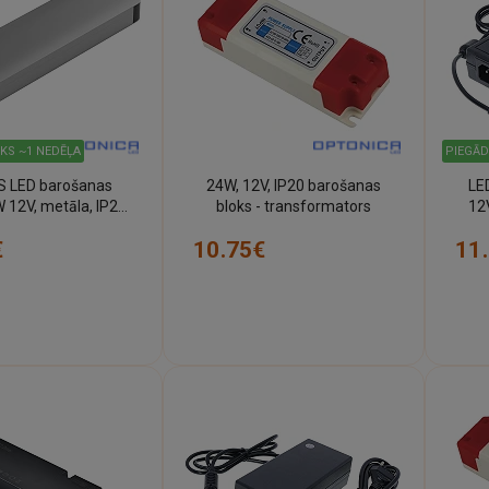
IKS ~1 NEDĒĻA
PIEGĀD
 LED barošanas
24W, 12V, IP20 barošanas
LE
 12V, metāla, IP20
bloks - transformators
12
(Optonica)
€
10.75€
11