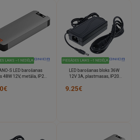
ES LAIKS ~1 NEDĒĻA
PIEGĀDES LAIKS ~1 NEDĒĻA
ANO-S LED barošanas
LED barošanas bloks 36W
s 48W 12V, metāla, IP20
12V 3A, plastmasas, IP20
(Optonica)
(Optonica)
90€
9.25€