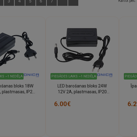
3
4
5
6
7
Kārtot pēc:
IKS ~1 NEDĒĻA
PIEGĀDES LAIKS ~1 NEDĒĻA
PIEGĀD
ošanas bloks 18W
LED barošanas bloks 24W
Īpa
, plastmasas, IP20
12V 2A, plastmasas, IP20
(Optonica)
(Optonica)
plas
6.00€
6.