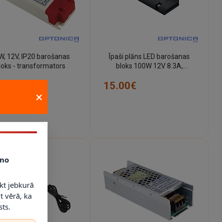
W, 12V, IP20 barošanas
Īpaši plāns LED barošanas
loks - transformators
bloks 100W 12V 8.3A,
plastmasas, IP20 (Optonica)
.00€
15.00€
×
no
kt jebkurā
t vērā, ka
ts.