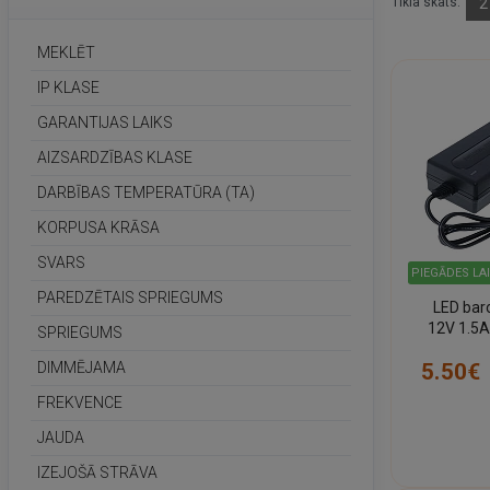
Tīkla skats:
2
MEKLĒT
IP KLASE
GARANTIJAS LAIKS
AIZSARDZĪBAS KLASE
DARBĪBAS TEMPERATŪRA (TA)
KORPUSA KRĀSA
SVARS
PIEGĀDES LA
PAREDZĒTAIS SPRIEGUMS
LED bar
12V 1.5A
SPRIEGUMS
5.50€
DIMMĒJAMA
FREKVENCE
JAUDA
IZEJOŠĀ STRĀVA