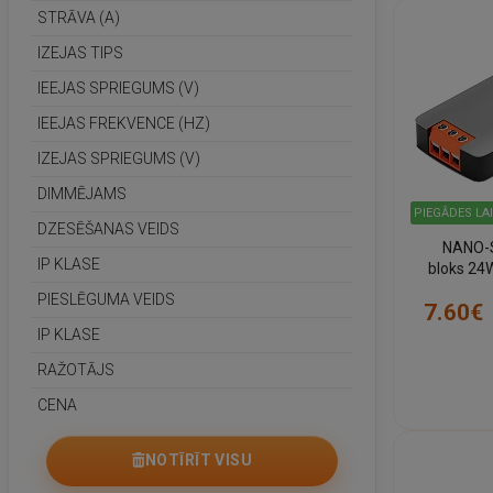
STRĀVA (A)
IZEJAS TIPS
IEEJAS SPRIEGUMS (V)
IEEJAS FREKVENCE (HZ)
IZEJAS SPRIEGUMS (V)
DIMMĒJAMS
PIEGĀDES LA
DZESĒŠANAS VEIDS
NANO-S
IP KLASE
bloks 24W
PIESLĒGUMA VEIDS
7.60€
IP KLASE
RAŽOTĀJS
CENA
NOTĪRĪT VISU