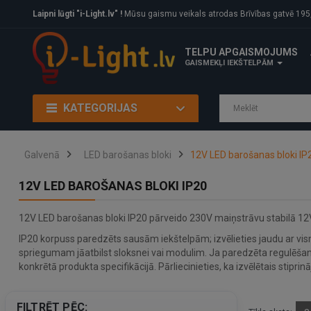
Laipni lūgti "i-Light.lv" !
Mūsu gaismu veikals atrodas Brīvības gatvē 195, Rīga, LV
TELPU APGAISMOJUMS
GAISMEKĻI IEKŠTELPĀM
KATEGORIJAS
Galvenā
LED barošanas bloki
12V LED barošanas bloki IP
12V LED BAROŠANAS BLOKI IP20
12V LED barošanas bloki IP20 pārveido 230V maiņstrāvu stabilā 12
IP20 korpuss paredzēts sausām iekštelpām; izvēlieties jaudu ar vism
spriegumam jāatbilst sloksnei vai modulim. Ja paredzēta regulēša
konkrētā produkta specifikācijā. Pārliecinieties, ka izvēlētais stipri
FILTRĒT PĒC: