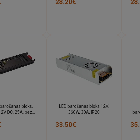
€
28.20€
28
barošanas bloks,
LED barošanas bloks 12V,
12V DC, 25A, bez
360W, 30A, IP20
bar
ora (Optonica 6239)
21
€
33.50€
35