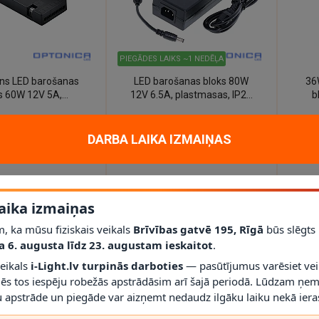
PIEGĀDES LAIKS ~1 NEDĒĻA
āns LED barošanas
LED barošanas bloks 80W
36
s 60W 12V 5A,
12V 6.5A, plastmasas, IP20
b
s, IP20 (Optonica)
(Optonica)
€
14.00€
15
DARBA LAIKA IZMAIŅAS
aika izmaiņas
, ka mūsu fiziskais veikals
Brīvības gatvē 195, Rīgā
būs slēgts
a 6. augusta līdz 23. augustam ieskaitot
.
veikals
i-Light.lv turpinās darboties
— pasūtījumus varēsiet vei
mēs tos iespēju robežās apstrādāsim arī šajā periodā. Lūdzam ņem
 apstrāde un piegāde var aizņemt nedaudz ilgāku laiku nekā ieras