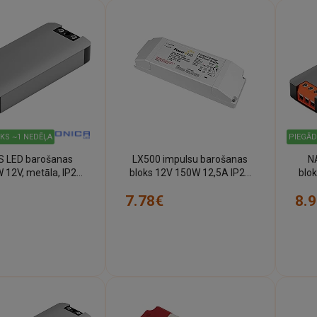
IKS ~1 NEDĒĻA
PIEGĀD
 LED barošanas
LX500 impulsu barošanas
N
 12V, metāla, IP20
bloks 12V 150W 12,5A IP20
blok
(Optonica)
(Forever Light)
7.78€
8.