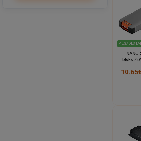
PIEGĀDES LA
NANO-S
bloks 72W
10.65