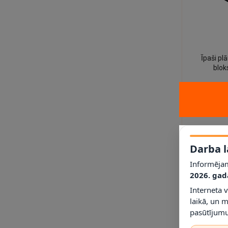
Īpaši pl
blok
plastmasa
12.00
Darba l
Informējam
2026. gad
Interneta 
laikā, un 
pasūtījumu