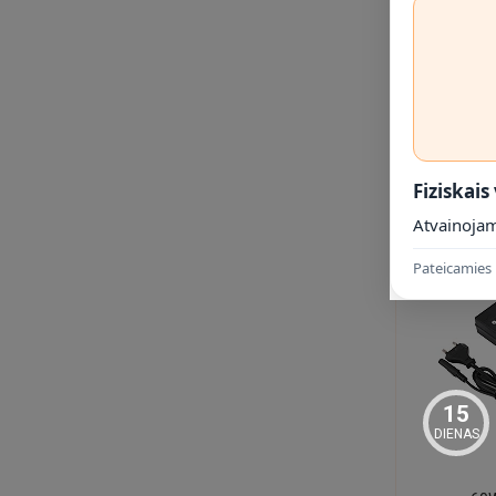
60W, 12
bloks 
15.75
Fiziskais
Atvainojam
Pateicamies 
15
DIENAS