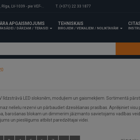
-1039 - pie VEF-Gaisa tilta.
T. (+371) 22 33 1877
ĀRA APGAISMOJUMS
TEHNISKAIS
CITA
FASĀDEI / DĀRZAM / TERASEI
BIROJIEM / VEIKALIEM / NOLIKTAVĀM
INSTRU
20
V līdzstrāvā LED sloksnēm, moduļiem un gaismekļiem. Sortimentā pārst
az nelielu rezervi un pārbaudiet dzesēšanas prasības. Aprēķiniet visu pi
na, barošanas blokam un dimmerim jāizmanto savietojams vadības veids
nājums un pieslēgums atbilst paredzētajai videi.