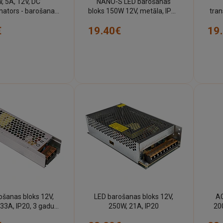
, 5A, 12V, DC
NANO-S LED barošanas
mators - barošanas
bloks 150W 12V, metāla, IP20
tra
, IP20, AC6202
(Optonica)
€
19.40€
19
ošanas bloks 12V,
LED barošanas bloks 12V,
AC
33A, IP20, 3 gadu
250W, 21A, IP20
20
garantija
ven