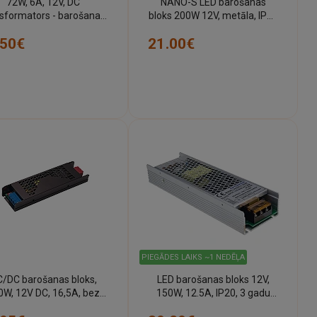
72W, 6A, 12V, DC
NANO-S LED barošanas
nsformators - barošanas
bloks 200W 12V, metāla, IP20
bloks, IP20, 6203
(Optonica)
.50€
21.00€
PIEGĀDES LAIKS ~1 NEDĒĻA
/DC barošanas bloks,
LED barošanas bloks 12V,
0W, 12V DC, 16,5A, bez
150W, 12.5A, IP20, 3 gadu
tilatora (Optonica 6238)
garantija