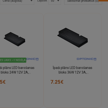
Lapusē:
Salīdzināt produktus (0)
ES LAIKS ~1 NEDĒĻA
ši plāns LED barošanas
Īpaši plāns LED barošanas
bloks 24W 12V 2A,
bloks 36W 12V 3A,
tmasas, IP20 (Optonica)
plastmasas, IP20 (Optonica)
25€
7.25€