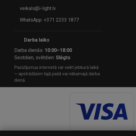
veikals@i-light.lv
WhatsApp: +371 2233 1877
Darba laiks
Darba dienās:
10:00–18:00
Sestdien, svētdien:
Slēgts
Pasūtījumus internetā var veikt jebkurā laikā
— apstrādāsim tajā pašā vai nākamajā darba
dienā.