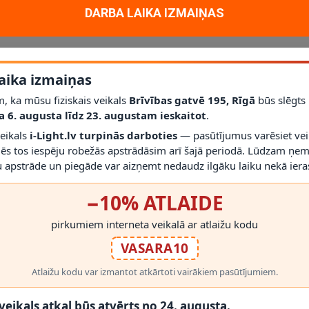
DARBA LAIKA IZMAIŅAS
aika izmaiņas
, ka mūsu fiziskais veikals
Brīvības gatvē 195, Rīgā
būs slēgts
a 6. augusta līdz 23. augustam ieskaitot
.
veikals
i-Light.lv turpinās darboties
— pasūtījumus varēsiet vei
mēs tos iespēju robežās apstrādāsim arī šajā periodā. Lūdzam ņem
 apstrāde un piegāde var aizņemt nedaudz ilgāku laiku nekā ieras
−10% ATLAIDE
pirkumiem interneta veikalā ar atlaižu kodu
VASARA10
Atlaižu kodu var izmantot atkārtoti vairākiem pasūtījumiem.
 veikals atkal būs atvērts no 24. augusta.