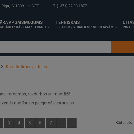
-1039 - pie VEF-Gaisa tilta.
T. (+371) 22 33 1877
ĀRA APGAISMOJUMS
TEHNISKAIS
CITA
FASĀDEI / DĀRZAM / TERASEI
BIROJIEM / VEIKALIEM / NOLIKTAVĀM
INSTRU
Karstās līmes pistoles
ēšanai remontos, rokdarbos un montāžā.
 bezvadu darbību un pieejamās sprauslas.
3
4
5
6
7
Kārtot pēc: