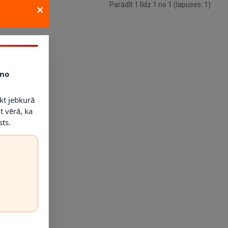
Parādīt 1 līdz 1 no 1 (lapuses: 1)
×
no
kt jebkurā
t vērā, ka
ts.