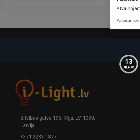
Atvainojam
Pateicamies 
13
DIENAS
Brīvības gatve 195, Rīga, LV-1039,
Latvija
+371 2233 1877