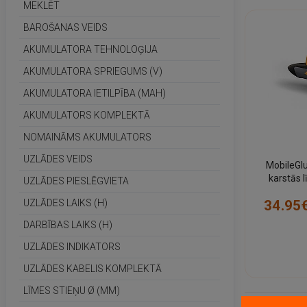
MEKLĒT
BAROŠANAS VEIDS
AKUMULATORA TEHNOLOĢIJA
AKUMULATORA SPRIEGUMS (V)
AKUMULATORA IETILPĪBA (MAH)
AKUMULATORS KOMPLEKTĀ
NOMAINĀMS AKUMULATORS
UZLĀDES VEIDS
MobileGl
karstās 
UZLĀDES PIESLĒGVIETA
stieņiem
34.95
UZLĀDES LAIKS (H)
DARBĪBAS LAIKS (H)
UZLĀDES INDIKATORS
UZLĀDES KABELIS KOMPLEKTĀ
LĪMES STIEŅU Ø (MM)