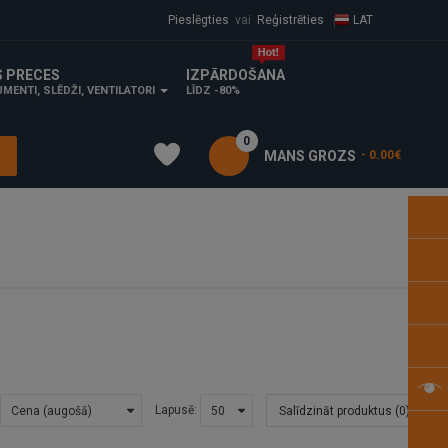
Pieslēgties
vai
Reģistrēties
LAT
S PRECES
IZPĀRDOŠANA
MENTI, SLĒDŽI, VENTILATORI
LĪDZ -80%
0
MANS GROZS
- 0.00€
Lapusē:
Salīdzināt produktus (0)