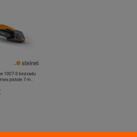
ue 1007-S bezvadu
līmes pistole 7 mm
 (Steinel 084271)
€