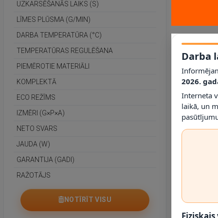
UZKARSĒŠANĀS LAIKS (S)
LĪMES PLŪSMA (G/MIN)
DARBA TEMPERATŪRA (°C)
TEMPERATŪRAS REGULĒŠANA
Darba l
PIEMĒROTIE MATERIĀLI
Informējam
2026. gad
KOMPLEKTĀ
Interneta 
ECO REŽĪMS
laikā, un 
IZMĒRI (G×P×A)
pasūtījumu
NETO SVARS
JAUDA (W)
GARANTIJA (GADI)
RAŽOTĀJS
NOTĪRĪT VISU
Fiziskais