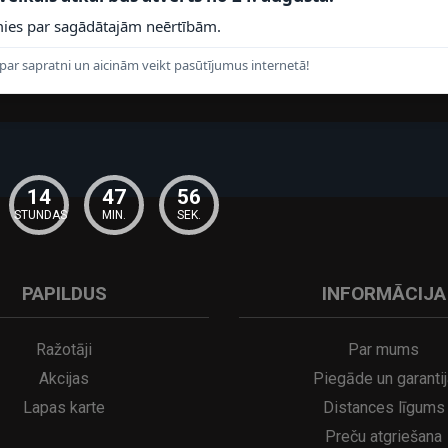
ies par sagādātajām neērtībām.
par sapratni un aicinām veikt pasūtījumus internetā!
14
47
56
STUNDAS
MIN.
SEK.
PAPILDUS
INFORMĀCIJA
Ražotāji
Par mums
Akcijas
Piegāde un garantij
Lapas karte
Distances līgums
Preču atgriešana