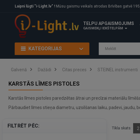
Laipni lūgti "i-Light.lv" !
Mūsu gaismu veikals atrodas Brīvības gatvē 195, Rīga, LV
TELPU APGAISMOJUMS
GAISMEKĻI IEKŠTELPĀM
KATEGORIJAS
Galvenā
Dažādi
Citas preces
STEINEL instrumenti
KARSTĀS LĪMES PISTOLES
Karstās līmes pistoles paredzētas ātrai un precīzai materiālu līm
Pārbaudiet līmes stieņa diametru, uzsilšanas laiku, padevi, jaudu,
FILTRĒT PĒC:
Tīkla skats:
2