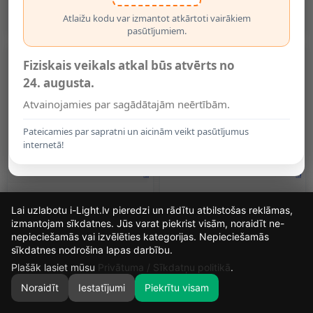
Sistēmai (Lucide)
(Lucide)
1.90€
1.95€
Atlaižu kodu var izmantot atkārtoti vairākiem
pasūtījumiem.
Fiziskais veikals atkal būs atvērts no
24. augusta.
Atvainojamies par sagādātajām neērtībām.
Pateicamies par sapratni un aicinām veikt pasūtījumus
internetā!
Leņķa Savienotājs 1F Sliežu
1-Fāzes LED Sliedes Leņķa
Lai uzlabotu i-Light.lv pieredzi un rādītu atbilstošas reklāmas,
Sistēmai Melns (Optonica
Savienotājs, Balts
5160)
(OPTONICA 5158)
izmantojam sīkdatnes. Jūs varat piekrist visām, noraidīt ne-
2.25€
2.60€
nepieciešamās vai izvēlēties kategorijas. Nepieciešamās
16
4
4
28
sīkdatnes nodrošina lapas darbību.
DIENAS
STUNDAS
MIN.
SEK.
Plašāk lasiet mūsu
Privātuma / Sīkdatņu politikā
.
Noraidīt
Iestatījumi
Piekrītu visam
0
SĀKUMS
MEKLĒT
GROZS
MANS KONTS