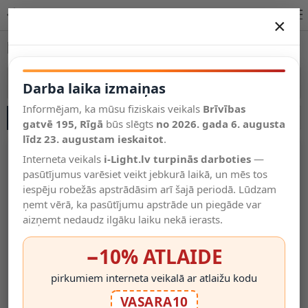
LED sliežu prožektori | Apgaismojuma veikals i-Light.lv
×
DARBA LAIKA IZMAIŅAS
LED sliežu prožektori
Vēl kategorijas
Vairāk kategoriju
Darba laika izmaiņas
Informējam, ka mūsu fiziskais veikals
Brīvības
SĀNU JOSLA
Salīdzināt
gatvē 195, Rīgā
Vēlmju
būs slēgts
no 2026. gada 6. augusta
Valodas
saraksts
līdz 23. augustam ieskaitot
.
(0)
Interneta veikals
i-Light.lv turpinās darboties
—
pasūtījumus varēsiet veikt jebkurā laikā, un mēs tos
iespēju robežās apstrādāsim arī šajā periodā. Lūdzam
ņemt vērā, ka pasūtījumu apstrāde un piegāde var
aizņemt nedaudz ilgāku laiku nekā ierasts.
−10% ATLAIDE
pirkumiem interneta veikalā ar atlaižu kodu
TRACK — Gala Vāciņi (2
TRACK Gala Vāciņi
VASARA10
Gab.), Melni, 1-Fāzes
Komplekts 2 Gab. Baltas