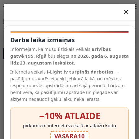
Apgaismojuma izpārdošana internetā Latvijā | i-Light.lv
×
DARBA LAIKA IZMAIŅAS
Izpārdošana
Vēl kategorijas
Vairāk kategoriju
Darba laika izmaiņas
Informējam, ka mūsu fiziskais veikals
Brīvības
SĀNU JOSLA
Salīdzināt
gatvē 195, Rīgā
Vēlmju
būs slēgts
no 2026. gada 6. augusta
Valodas
saraksts
līdz 23. augustam ieskaitot
.
(0)
-36%
-33%
Interneta veikals
i-Light.lv turpinās darboties
—
pasūtījumus varēsiet veikt jebkurā laikā, un mēs tos
iespēju robežās apstrādāsim arī šajā periodā. Lūdzam
ņemt vērā, ka pasūtījumu apstrāde un piegāde var
aizņemt nedaudz ilgāku laiku nekā ierasts.
−10% ATLAIDE
pirkumiem interneta veikalā ar atlaižu kodu
LED Spuldze GU10 CorePro
8W E27 LED Spuldze 827
VASARA10
DIM 3W 230lm 2700K Philips
(60W) 2700K 806lm -