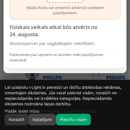
PHILIPS
1.90€
1.99€
Atlaižu kodu var izmantot atkārtoti vairākiem
pasūtījumiem.
2.99€
2.99€
Fiziskais veikals atkal būs atvērts no
-45%
-25%
24. augusta.
Atvainojamies par sagādātajām neērtībām.
Pateicamies par sapratni un aicinām veikt pasūtījumus
internetā!
Lai uzlabotu i-Light.lv pieredzi un rādītu atbilstošas reklāmas,
CorePro A60 LED Spuldze
Philips G4 CorePro LED
izmantojam sīkdatnes. Jūs varat piekrist visām, noraidīt ne-
E27 13W 2700K 1521 Lm
Spuldze 2.4W 2700K 300lm
(PHILIPS)
nepieciešamās vai izvēlēties kategorijas. Nepieciešamās
15
2
20
56
2.20€
4.85€
sīkdatnes nodrošina lapas darbību.
DIENAS
STUNDAS
MIN.
SEK.
3.99€
6.49€
Plašāk lasiet mūsu
Privātuma / Sīkdatņu politikā
.
Noraidīt
Iestatījumi
Piekrītu visam
0
-28%
-22%
SĀKUMS
MEKLĒT
GROZS
MANS KONTS