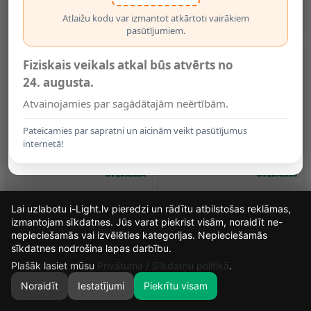
Balta (OPTONICA)
(OPTONICA)
2.19€
2.69€
Atlaižu kodu var izmantot atkārtoti vairākiem
pasūtījumiem.
Fiziskais veikals atkal būs atvērts no
24. augusta.
Atvainojamies par sagādātajām neērtībām.
Pateicamies par sapratni un aicinām veikt pasūtījumus
internetā!
MR16 12V LED Spuldze
LED Spuldze MR16 12V
Lai uzlabotu i-Light.lv pieredzi un rādītu atbilstošas reklāmas,
GU5.3 4,3W 345lm 2700K
4,3W 345lm 2700K 36°
36° (Sylvania)
Sylvania
izmantojam sīkdatnes. Jūs varat piekrist visām, noraidīt ne-
3.29€
3.29€
nepieciešamās vai izvēlēties kategorijas. Nepieciešamās
14
13
1
1
sīkdatnes nodrošina lapas darbību.
DIENAS
STUNDAS
MIN.
SEK.
Plašāk lasiet mūsu
Privātuma / Sīkdatņu politikā
.
Noraidīt
Iestatījumi
Piekrītu visam
0
SĀKUMS
MEKLĒT
GROZS
MANS KONTS