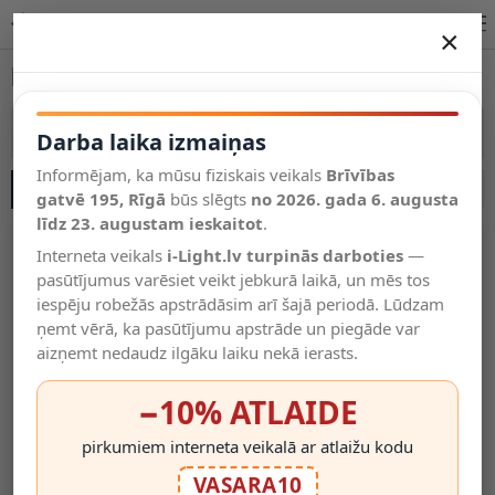
MR16 LED spuldzes (GU5.3) 12V internetā | i-Light.lv
×
DARBA LAIKA IZMAIŅAS
MR16 LED spuldzes (GU5.3) 12V
Vēl kategorijas
Vairāk kategoriju
Darba laika izmaiņas
Informējam, ka mūsu fiziskais veikals
Brīvības
SĀNU JOSLA
Salīdzināt
gatvē 195, Rīgā
Vēlmju
būs slēgts
no 2026. gada 6. augusta
Valodas
saraksts
līdz 23. augustam ieskaitot
.
(0)
Interneta veikals
i-Light.lv turpinās darboties
—
pasūtījumus varēsiet veikt jebkurā laikā, un mēs tos
iespēju robežās apstrādāsim arī šajā periodā. Lūdzam
ņemt vērā, ka pasūtījumu apstrāde un piegāde var
aizņemt nedaudz ilgāku laiku nekā ierasts.
−10% ATLAIDE
pirkumiem interneta veikalā ar atlaižu kodu
MR16 GU5.3 LED Spuldze
MR16 LED Spuldze 7W 12V
VASARA10
5W 12V 2700K 400 Lm 110°,
2800K 600 Lm 110°