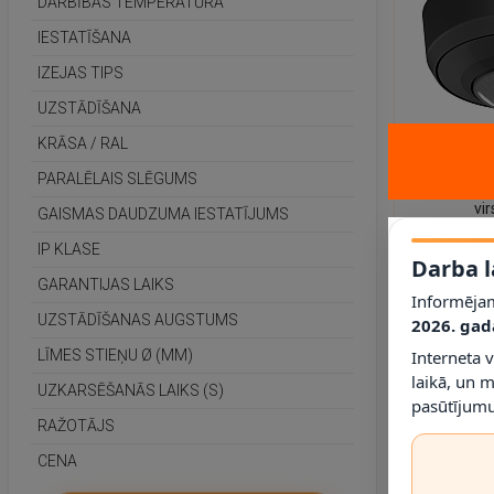
DARBĪBAS TEMPERATŪRA
IESTATĪŠANA
IZEJAS TIPS
UZSTĀDĪŠANA
KRĀSA / RAL
2 - 3 DARBA 
PARALĒLAIS SLĒGUMS
PD-
vi
GAISMAS DAUDZUMA IESTATĪJUMS
klātbūtne
85.00
IP KLASE
(melns,
Darba l
GARANTIJAS LAIKS
Informējam
UZSTĀDĪŠANAS AUGSTUMS
2026. gad
Interneta 
LĪMES STIEŅU Ø (MM)
laikā, un 
UZKARSĒŠANĀS LAIKS (S)
pasūtījumu
RAŽOTĀJS
CENA