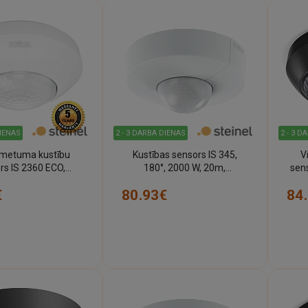
DIENAS
2 - 3 DARBA DIENAS
2 - 3 D
pmetuma kustību
Kustības sensors IS 345,
V
rs IS 2360 ECO,
180°, 2000 W, 20m,
sen
STEINEL
virsapmetuma - pie
€
80.93€
84
griestiem, STEINEL