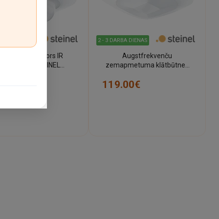
ARBA DIENAS
2 - 3 DARBA DIENAS
lātbūtnes sensors IR
Augstfrekvenču
QUATTRO, STEINEL
zemapmetuma klātbūtnes
Professional
sensors max. 12m - HF 360 -
2.99€
119.00€
5 gadu garantija - STEINEL