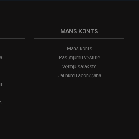
MANS KONTS
Mans konts
a
Pasūtījumu vēsture
Vēlmju saraksts
Jaunumu abonēšana
i
s