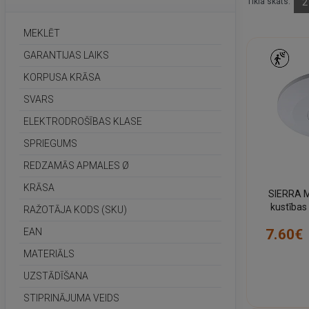
Tīkla skats:
2
MEKLĒT
GARANTIJAS LAIKS
KORPUSA KRĀSA
SVARS
ELEKTRODROŠĪBAS KLASE
SPRIEGUMS
REDZAMĀS APMALES Ø
KRĀSA
SIERRA M
kustības
RAŽOTĀJA KODS (SKU)
bal
7.60€
EAN
MATERIĀLS
UZSTĀDĪŠANA
STIPRINĀJUMA VEIDS