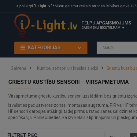
Laipni lūgti "i-Light.lv" !
Mūsu gaismu veikals atrodas Brīvības gatvē 195, Rīga, LV
TELPU APGAISMOJUMS
GAISMEKĻI IEKŠTELPĀM
KATEGORIJAS
Galvenā
Kustību sensori un krēslas slēdži
Griestu kustību
GRIESTU KUSTĪBU SENSORI – VIRSAPMETUMA
Virsapmetuma griestu kustību sensori uzstādāmi bez griestu izgr
Izvēlieties pēc uztveres zonas, montāžas augstuma, PIR vai HF tehno
HF sensori darbojas atšķirīgi, tādēļ pirms uzstādīšanas salīdzini
specifikācijā. Pārliecinieties, ka izvēlētais stiprinājums un pieslēgum
FILTRĒT PĒC: