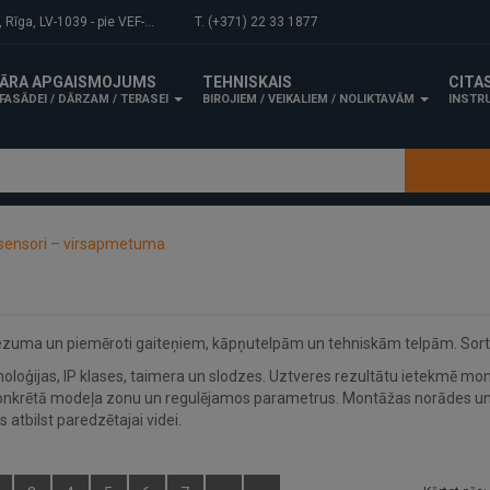
-1039 - pie VEF-Gaisa tilta.
T. (+371) 22 33 1877
ĀRA APGAISMOJUMS
TEHNISKAIS
CITA
FASĀDEI / DĀRZAM / TERASEI
BIROJIEM / VEIKALIEM / NOLIKTAVĀM
INSTRU
 sensori – virsapmetuma
iezuma un piemēroti gaiteņiem, kāpņutelpām un tehniskām telpām. Sort
loģijas, IP klases, taimera un slodzes. Uztveres rezultātu ietekmē mont
et konkrētā modeļa zonu un regulējamos parametrus. Montāžas norādes un
s atbilst paredzētajai videi.