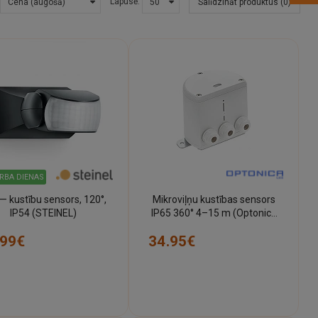
Lapusē:
Salīdzināt produktus (0)
ARBA DIENAS
 — kustību sensors, 120°,
Mikroviļņu kustības sensors
IP54 (STEINEL)
IP65 360° 4–15 m (Optonica
7324)
.99€
34.95€