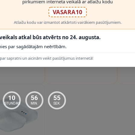
pirkumiem interneta veikalā ar atlaižu kodu
VASARA10
Atlaižu kodu var izmantot atkārtoti vairākiem pasūtījumiem.
DIENAS
2 - 3 DARBA DIENAS
2 - 3 D
sensors gaitenim IS
PD-24 ECO COM1 —
K
 veikals atkal būs atvērts no 24. augusta.
Highbay, 2000 W,
virsapmetuma
ies par sagādātajām neērtībām.
z 30x4m, 4-14m
klātbūtnes/kustības sensors
0€
109.00€
11
st., STEINEL
(melns, IP54) (STEINEL)
par sapratni un aicinām veikt pasūtījumus internetā!
10
56
54
STUNDAS
MIN.
SEK.