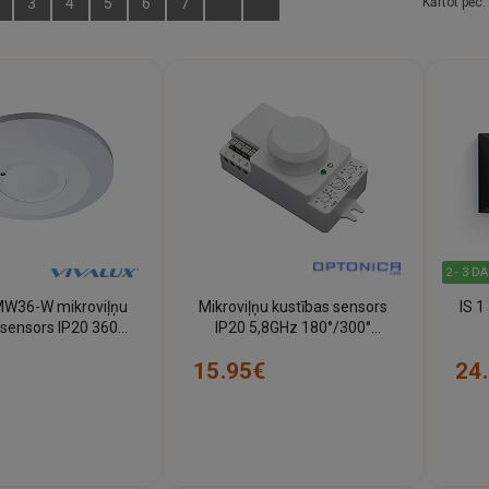
3
4
5
6
7
Kārtot pēc:
2 - 3 D
W36-W mikroviļņu
Mikroviļņu kustības sensors
IS 1
 sensors IP20 360°
IP20 5,8GHz 180°/300°
ts (VIVALUX)
(Optonica 7315)
15.95€
24