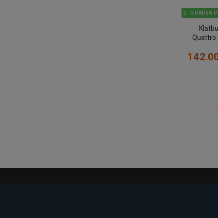
2 - 3 DARBA 
Klātbū
Quattro
P
142.0