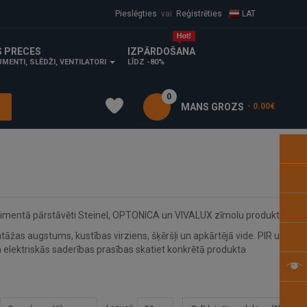
Pieslēgties
vai
Reģistrēties
LAT
S PRECES
IZPĀRDOŠANA
MENTI, SLĒDŽI, VENTILATORI
LĪDZ -80%
0
MANS GROZS
- 0.00€
imentā pārstāvēti Steinel, OPTONICA un VIVALUX zīmolu produkti.
āžas augstums, kustības virziens, šķēršļi un apkārtējā vide. PIR un
 elektriskās saderības prasības skatiet konkrētā produkta