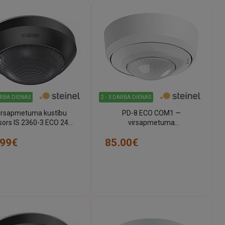
ARBA DIENAS
2 - 3 DARBA DIENAS
irsapmetuma kustību
PD-8 ECO COM1 —
sors IS 2360-3 ECO 24m
virsapmetuma
Steinel
klātbūtnes/kustības sensors
.99€
85.00€
(balts, IP54) (STEINEL)