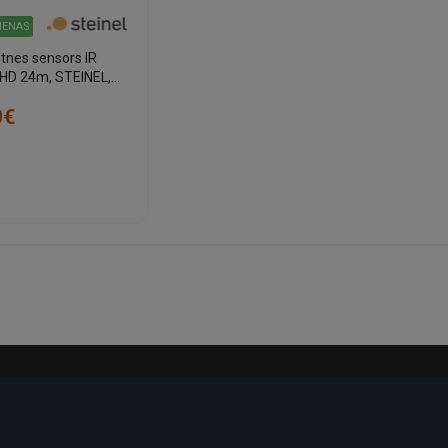
DIENAS
tnes sensors IR
 HD 24m, STEINEL,
rofessional
0€