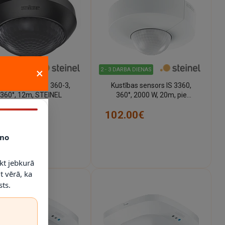
×
ARBA DIENAS
2 - 3 DARBA DIENAS
stību sensors IS 360-3,
Kustības sensors IS 3360,
360°, 12m, STEINEL
360°, 2000 W, 20m, pie
griestiem, STEINEL
.50€
102.00€
no
kt jebkurā
t vērā, ka
ts.