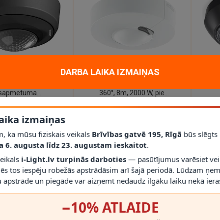
DIENAS
2 - 3 DARBA DIENAS
2 - 3 D
DARBA LAIKA IZMAIŅAS
8 ECO COM1 —
Radarveida sensors HF 3360,
Ku
rsapmetuma
360°, 8m, 2000 W, pie
s/kustības sensors
griestiem, STEINEL
€
98.40€
98
 IP54) (STEINEL)
aika izmaiņas
, ka mūsu fiziskais veikals
Brīvības gatvē 195, Rīgā
būs slēgts
a 6. augusta līdz 23. augustam ieskaitot
.
veikals
i-Light.lv turpinās darboties
— pasūtījumus varēsiet vei
mēs tos iespēju robežās apstrādāsim arī šajā periodā. Lūdzam ņem
 apstrāde un piegāde var aizņemt nedaudz ilgāku laiku nekā ieras
−10% ATLAIDE