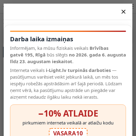
12V LED sloksnes – modeļi un parametri | i-Light.lv
×
DARBA LAIKA IZMAIŅAS
12V LED sloksnes
Vēl kategorijas
Vairāk kategoriju
Darba laika izmaiņas
Informējam, ka mūsu fiziskais veikals
Brīvības
SĀNU JOSLA
Salīdzināt
gatvē 195, Rīgā
Vēlmju
būs slēgts
no 2026. gada 6. augusta
Valodas
saraksts
līdz 23. augustam ieskaitot
.
(0)
Interneta veikals
i-Light.lv turpinās darboties
—
pasūtījumus varēsiet veikt jebkurā laikā, un mēs tos
iespēju robežās apstrādāsim arī šajā periodā. Lūdzam
ņemt vērā, ka pasūtījumu apstrāde un piegāde var
aizņemt nedaudz ilgāku laiku nekā ierasts.
−10% ATLAIDE
pirkumiem interneta veikalā ar atlaižu kodu
LED Sloksne 2835, 12V,
LED Lenta 5630, 12V,
VASARA10
4.8W/m, 2700K, IP20
12W/m, 1000 Lm/m, 2700K,