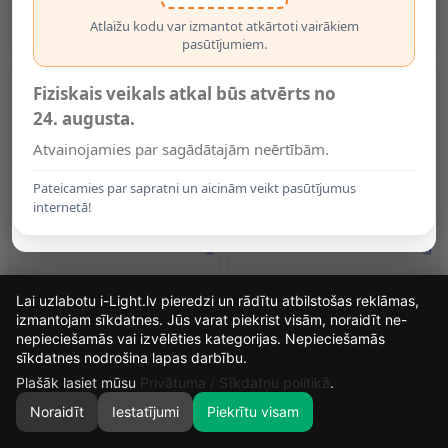
IP20, Silti Balta (OPTONICA)
0.95€
1.99€
Atlaižu kodu var izmantot atkārtoti vairākiem
pasūtījumiem.
Fiziskais veikals atkal būs atvērts no
24. augusta.
Atvainojamies par sagādātajām neērtībām.
Pateicamies par sapratni un aicinām veikt pasūtījumus
internetā!
LED Sloksne 5050, 12V,
RGB LED Sloksne 5050, 12V,
Lai uzlabotu i-Light.lv pieredzi un rādītu atbilstošas reklāmas,
14.4W/m, 2700K, IP20, Bez
14.4W/m, IP20, Bez Mitruma
Mitruma Aizsardzības
Aizsardzības
izmantojam sīkdatnes. Jūs varat piekrist visām, noraidīt ne-
2.20€
2.30€
nepieciešamās vai izvēlēties kategorijas. Nepieciešamās
14
18
29
4
sīkdatnes nodrošina lapas darbību.
DIENAS
STUNDAS
MIN.
SEK.
Plašāk lasiet mūsu
Privātuma / Sīkdatņu politikā
.
Noraidīt
Iestatījumi
Piekrītu visam
0
SĀKUMS
MEKLĒT
GROZS
MANS KONTS