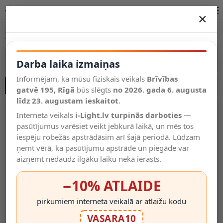
1F sliežu gaismekļu sistēmas internetā Latvijā | i-Light.lv
×
DARBA LAIKA IZMAIŅAS
1F sliežu gaismekļu sistēmas
Vēl kategorijas
Vairāk kategoriju
Darba laika izmaiņas
Informējam, ka mūsu fiziskais veikals
Brīvības
SĀNU JOSLA
Salīdzināt
gatvē 195, Rīgā
Vēlmju
būs slēgts
no 2026. gada 6. augusta
Valodas
saraksts
līdz 23. augustam ieskaitot
.
(0)
Interneta veikals
i-Light.lv turpinās darboties
—
pasūtījumus varēsiet veikt jebkurā laikā, un mēs tos
iespēju robežās apstrādāsim arī šajā periodā. Lūdzam
ņemt vērā, ka pasūtījumu apstrāde un piegāde var
aizņemt nedaudz ilgāku laiku nekā ierasts.
−10% ATLAIDE
pirkumiem interneta veikalā ar atlaižu kodu
TRACK — Gala Vāciņi (2
TRACK Gala Vāciņi
VASARA10
Gab.), Melni, 1-Fāzes
Komplekts 2 Gab. Baltas