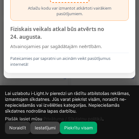
Sistēmai (Lucide)
(Lucide)
1.90€
1.95€
Atlaižu kodu var izmantot atkārtoti vairākiem
pasūtījumiem.
Fiziskais veikals atkal būs atvērts no
24. augusta.
Atvainojamies par sagādātajām neērtībām.
Pateicamies par sapratni un aicinām veikt pasūtījumus
internetā!
Leņķa Savienotājs 1F Sliežu
1-Fāzes LED Sliedes Leņķa
Lai uzlabotu i-Light.lv pieredzi un rādītu atbilstošas reklāmas,
Sistēmai Melns (Optonica
Savienotājs, Balts
5160)
(OPTONICA 5158)
izmantojam sīkdatnes. Jūs varat piekrist visām, noraidīt ne-
2.25€
2.60€
nepieciešamās vai izvēlēties kategorijas. Nepieciešamās
14
20
13
52
sīkdatnes nodrošina lapas darbību.
DIENAS
STUNDAS
MIN.
SEK.
Plašāk lasiet mūsu
Privātuma / Sīkdatņu politikā
.
Noraidīt
Iestatījumi
Piekrītu visam
0
SĀKUMS
MEKLĒT
GROZS
MANS KONTS