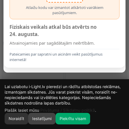
12V (OPTONICA)
12V (OPTONICA)
21.95€
21.95€
Atlaižu kodu var izmantot atkārtoti vairākiem
pasūtījumiem.
Fiziskais veikals atkal būs atvērts no
24. augusta.
Atvainojamies par sagādātajām neērtībām.
Pateicamies par sapratni un aicinām veikt pasūtījumus
internetā!
14.8W, AR111 LED Spuldze,
20W, AR111 LED SPULDZE,
Lai uzlabotu i-Light.lv pieredzi un rādītu atbilstošas reklāmas,
12V, MASTER ExpertColor,
12V, MASTER
927, 45° - Philips
EXPERTCOLOR, 927, 45° -
izmantojam sīkdatnes. Jūs varat piekrist visām, noraidīt ne-
PHILIPS
31.10€
33.80€
nepieciešamās vai izvēlēties kategorijas. Nepieciešamās
16
16
4
19
sīkdatnes nodrošina lapas darbību.
DIENAS
STUNDAS
MIN.
SEK.
Plašāk lasiet mūsu
Privātuma / Sīkdatņu politikā
.
Parādīt 1 līdz 4 no 4 (lapuses: 1)
Noraidīt
Iestatījumi
Piekrītu visam
0
SĀKUMS
MEKLĒT
GROZS
MANS KONTS