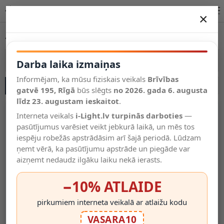
AR111 LED spuldzes – modeļi un parametri | i-Light.lv
×
DARBA LAIKA IZMAIŅAS
AR111 LED spuldzes
Vēl kategorijas
Vairāk kategoriju
Darba laika izmaiņas
Informējam, ka mūsu fiziskais veikals
Brīvības
SĀNU JOSLA
Salīdzināt
gatvē 195, Rīgā
Vēlmju
būs slēgts
no 2026. gada 6. augusta
Valodas
saraksts
līdz 23. augustam ieskaitot
.
(0)
Interneta veikals
i-Light.lv turpinās darboties
—
pasūtījumus varēsiet veikt jebkurā laikā, un mēs tos
iespēju robežās apstrādāsim arī šajā periodā. Lūdzam
ņemt vērā, ka pasūtījumu apstrāde un piegāde var
aizņemt nedaudz ilgāku laiku nekā ierasts.
−10% ATLAIDE
pirkumiem interneta veikalā ar atlaižu kodu
LED Spuldze AR111 G53,
LED Spuldze AR111 G53,
VASARA10
15W, 1050lm, 2700K, 30°,
15W, 1100lm, 2700K, 120°,