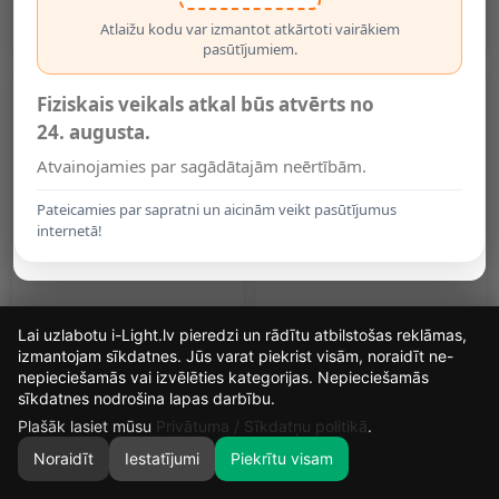
Aizsardzības
2.30€
4.75€
Atlaižu kodu var izmantot atkārtoti vairākiem
pasūtījumiem.
Fiziskais veikals atkal būs atvērts no
24. augusta.
Atvainojamies par sagādātajām neērtībām.
Pateicamies par sapratni un aicinām veikt pasūtījumus
internetā!
RGB+WW LED Spuldze E14,
RGB+WW LED Spuldze E27,
Lai uzlabotu i-Light.lv pieredzi un rādītu atbilstošas reklāmas,
G45, 250lm, 5W
A60, 720lm, 3+9W
izmantojam sīkdatnes. Jūs varat piekrist visām, noraidīt ne-
4.95€
6.99€
nepieciešamās vai izvēlēties kategorijas. Nepieciešamās
12
3
55
12
sīkdatnes nodrošina lapas darbību.
DIENAS
STUNDAS
MIN.
SEK.
Plašāk lasiet mūsu
Privātuma / Sīkdatņu politikā
.
Noraidīt
Iestatījumi
Piekrītu visam
0
SĀKUMS
MEKLĒT
GROZS
MANS KONTS