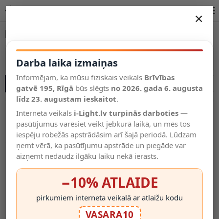
RGB gaismekļi – izvēle apgaismojuma veikalā | i-Light.lv
×
DARBA LAIKA IZMAIŅAS
RGB gaismekļi
Vēl kategorijas
Vairāk kategoriju
Darba laika izmaiņas
Informējam, ka mūsu fiziskais veikals
Brīvības
SĀNU JOSLA
Salīdzināt
gatvē 195, Rīgā
Vēlmju
būs slēgts
no 2026. gada 6. augusta
Valodas
saraksts
līdz 23. augustam ieskaitot
.
(0)
Interneta veikals
i-Light.lv turpinās darboties
—
pasūtījumus varēsiet veikt jebkurā laikā, un mēs tos
iespēju robežās apstrādāsim arī šajā periodā. Lūdzam
ņemt vērā, ka pasūtījumu apstrāde un piegāde var
aizņemt nedaudz ilgāku laiku nekā ierasts.
−10% ATLAIDE
pirkumiem interneta veikalā ar atlaižu kodu
RGB LED Sloksne 5050, 12V,
RGB+WW LED Spuldze E14,
VASARA10
14.4W/m, IP20, Bez Mitruma
C37, 250lm, 5W