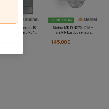
ARBA DIENAS
2 - 3 DARBA DIENAS
tālais kustību sensors IS
Steinel MD IR N270 uDIM —
 digi HD, 180°, 9m, IP54,
āra PIR kustību sensors
STEINEL
(balts, 270°, IP54, Bluetooth)
5.00€
145.00€