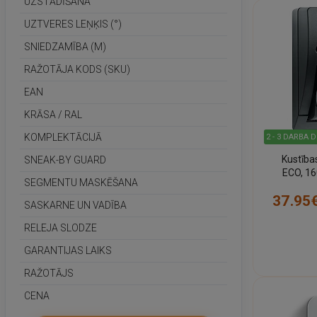
UZSTĀDĪŠANA
UZTVERES LEŅĶIS (°)
SNIEDZAMĪBA (M)
RAŽOTĀJA KODS (SKU)
EAN
KRĀSA / RAL
KOMPLEKTĀCIJĀ
2 - 3 DARBA 
Kustības s
SNEAK-BY GUARD
ECO, 16
SEGMENTU MASKĒŠANA
37.95
SASKARNE UN VADĪBA
RELEJA SLODZE
GARANTIJAS LAIKS
RAŽOTĀJS
CENA