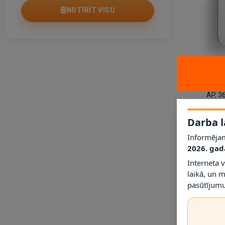
NOTĪRĪT VISU
2 - 3 DARBA 
Radarvei
AP, 3
virsap
76.25
Darba l
Informējam
2026. gad
Interneta 
laikā, un 
pasūtījumu