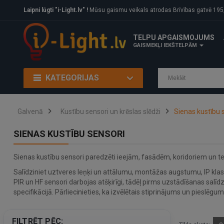
Laipni lūgti "i-Light.lv" !
Mūsu gaismu veikals atrodas Brīvības gatvē 195, Rīga, LV
TELPU APGAISMOJUMS
GAISMEKĻI IEKŠTELPĀM
KATEGORIJAS
Galvenā
Kustību sensori un krēslas slēdži
Sienas kustību 
SIENAS KUSTĪBU SENSORI
Sienas kustību sensori paredzēti ieejām, fasādēm, koridoriem un ter
Salīdziniet uztveres leņķi un attālumu, montāžas augstumu, IP klas
PIR un HF sensori darbojas atšķirīgi, tādēļ pirms uzstādīšanas sa
specifikācijā. Pārliecinieties, ka izvēlētais stiprinājums un pieslēgum
FILTRĒT PĒC: