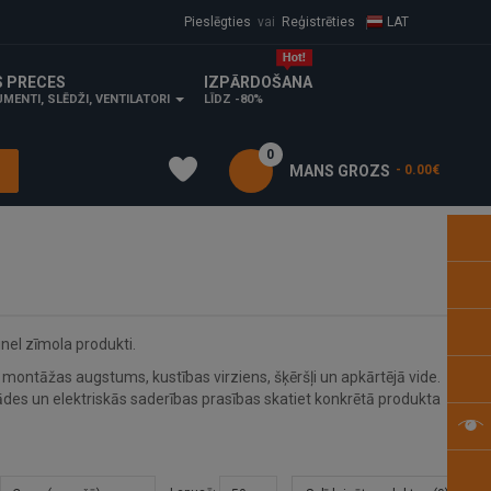
Pieslēgties
vai
Reģistrēties
LAT
S PRECES
IZPĀRDOŠANA
MENTI, SLĒDŽI, VENTILATORI
LĪDZ -80%
0
MANS GROZS
- 0.00€
nel zīmola produkti.
montāžas augstums, kustības virziens, šķēršļi un apkārtējā vide.
des un elektriskās saderības prasības skatiet konkrētā produkta