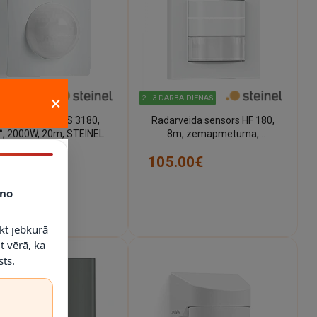
×
ARBA DIENAS
2 - 3 DARBA DIENAS
stības sensors IS 3180,
Radarveida sensors HF 180,
°, 2000W, 20m, STEINEL
8m, zemapmetuma,
STEINEL
.44€
105.00€
no
kt jebkurā
t vērā, ka
ts.