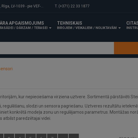
-1039 - pie VEF-Gaisa tilta.
T. (+371) 22 33 1877
ĀRA APGAISMOJUMS
TEHNISKAIS
CITA
FASĀDEI / DĀRZAM / TERASEI
BIROJIEM / VEIKALIEM / NOLIKTAVĀM
INSTRU
sensori
itorijām, kur nepieciešama virziena uztvere. Sortimentā pārstāvēti Stei
i, regulēšanu, slodzi un sensora pagriešanu. Uztveres rezultātu ietekmē 
līdziniet konkrētā modeļa zonu un regulējamos parametrus. Montāžas norā
s atbilst paredzētajai videi.