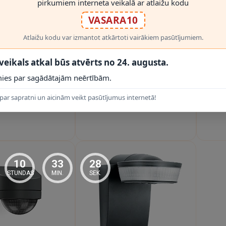
pirkumiem interneta veikalā ar atlaižu kodu
VASARA10
Atlaižu kodu var izmantot atkārtoti vairākiem pasūtījumiem.
DIENAS
2 - 3 DARBA DIENAS
2 - 3 D
s kustību sensors IS
Kustības sensors sensIQ,
Digi
 veikals atkal būs atvērts no 24. augusta.
i, 180°, 8m, IP54,
300°, 2000W, 20m, STEINEL
180
ies par sagādātajām neērtībām.
STEINEL
Professional, 5 gadu
0€
112.00€
13
garantija
par sapratni un aicinām veikt pasūtījumus internetā!
10
33
27
STUNDAS
MIN.
SEK.