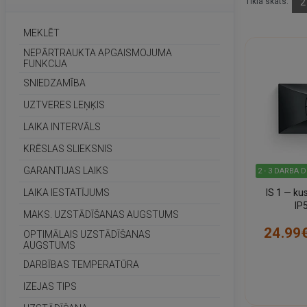
Tīkla skats:
2
MEKLĒT
NEPĀRTRAUKTA APGAISMOJUMA
FUNKCIJA
SNIEDZAMĪBA
UZTVERES LEŅĶIS
LAIKA INTERVĀLS
KRĒSLAS SLIEKSNIS
GARANTIJAS LAIKS
2 - 3 DARBA 
IS 1 — ku
LAIKA IESTATĪJUMS
IP
MAKS. UZSTĀDĪŠANAS AUGSTUMS
24.99
OPTIMĀLAIS UZSTĀDĪŠANAS
AUGSTUMS
DARBĪBAS TEMPERATŪRA
IZEJAS TIPS