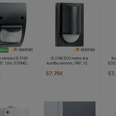
DIENAS
ensors IS 2160
IS 2180 ECO melns āra
Ku
0°, 12m, STEINEL
kustību sensors, 180°, 12 m,
ECO,
IP54 (STEINEL)
€
57.70€
57