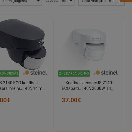
Lapusē:
Salīdzināt produktus (0)
ARBA DIENAS
2 - 3 DARBA DIENAS
IS 2140 ECO kustības
Kustības sensors IS 2140
sors, melns, 140°, 14 m,
ECO balts, 140°, 2000W, 14m,
IP54 (Steinel)
IP54, STEINEL
.00€
37.00€