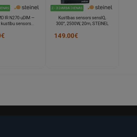
DIENAS
2 - 3 DARBA DIENAS
MD IR N270 uDIM —
Kustības sensors sensIQ,
R kustību sensors
300°, 2500W, 20m, STEINEL
ns, 270°, IP54,
0€
149.00€
Bluetooth)