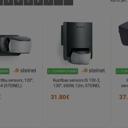
3
4
5
6
7
Kārtot pēc:
DIENAS
2 - 3 DARBA DIENAS
2 - 3 D
stību sensors, 120°,
Kustības sensors IS 130-2,
54 (STEINEL)
130°, 600W, 12m, STEINEL
sen
€
31.80€
37