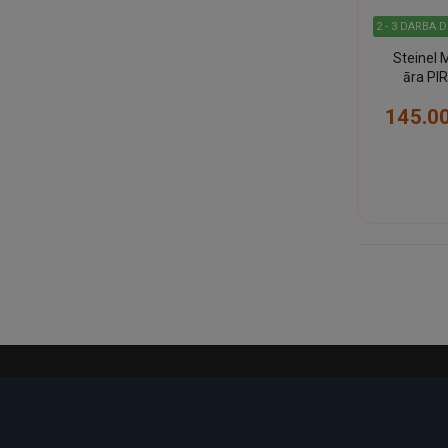
2 - 3 DARBA 
Steinel 
āra PI
(mel
145.0