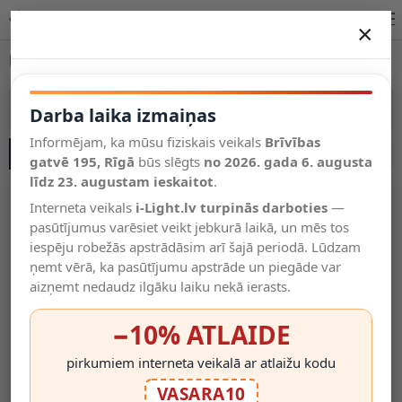
Uzlādējamās galda lampas internetā Latvijā | i-Light.lv
×
DARBA LAIKA IZMAIŅAS
Uzlādējamās (bezvadu) galda lampas
Vēl kategorijas
Vairāk kategoriju
Darba laika izmaiņas
Informējam, ka mūsu fiziskais veikals
Brīvības
SĀNU JOSLA
Salīdzināt
gatvē 195, Rīgā
Vēlmju
būs slēgts
no 2026. gada 6. augusta
Valodas
saraksts
līdz 23. augustam ieskaitot
.
(0)
Interneta veikals
i-Light.lv turpinās darboties
—
pasūtījumus varēsiet veikt jebkurā laikā, un mēs tos
iespēju robežās apstrādāsim arī šajā periodā. Lūdzam
ņemt vērā, ka pasūtījumu apstrāde un piegāde var
aizņemt nedaudz ilgāku laiku nekā ierasts.
−10% ATLAIDE
pirkumiem interneta veikalā ar atlaižu kodu
LED Akumulatora Galda
LED Akumulatora Galda
VASARA10
Lampa 7 Cm, 2 W, 150 Lm,
Lampa 7 Cm, 2 W, 150 Lm,