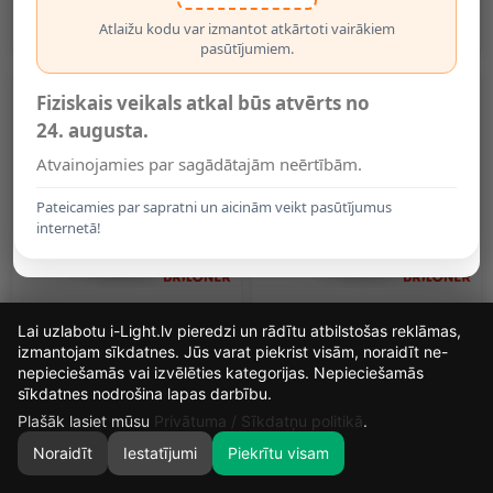
IP44, Melna
IP44, Zaļa
11.95€
11.95€
Atlaižu kodu var izmantot atkārtoti vairākiem
pasūtījumiem.
Fiziskais veikals atkal būs atvērts no
24. augusta.
Atvainojamies par sagādātajām neērtībām.
Pateicamies par sapratni un aicinām veikt pasūtījumus
internetā!
LED Akumulatora Galda
LED Akumulatora Galda
Lai uzlabotu i-Light.lv pieredzi un rādītu atbilstošas reklāmas,
Lampa 7 Cm, USB-C, 2 W,
Lampa 7 Cm, 2 W, 150 Lm,
150 Lm, IP44, Hroms
IP44, Zila
izmantojam sīkdatnes. Jūs varat piekrist visām, noraidīt ne-
(matēts)
11.95€
11.95€
nepieciešamās vai izvēlēties kategorijas. Nepieciešamās
15
9
21
50
sīkdatnes nodrošina lapas darbību.
DIENAS
STUNDAS
MIN.
SEK.
Plašāk lasiet mūsu
Privātuma / Sīkdatņu politikā
.
Noraidīt
Iestatījumi
Piekrītu visam
0
SĀKUMS
MEKLĒT
GROZS
MANS KONTS