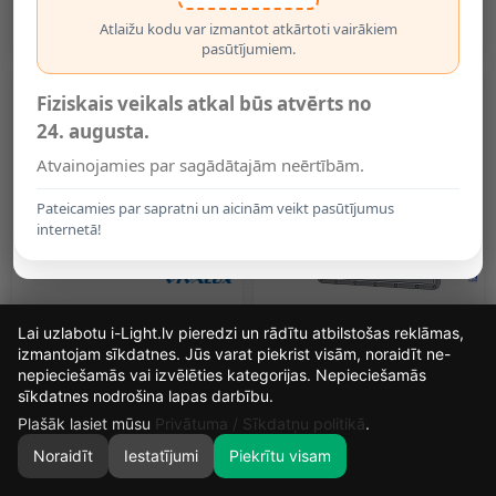
Un Pulti, 30W, 2000lm (LTC)
17.25€
21.95€
Atlaižu kodu var izmantot atkārtoti vairākiem
pasūtījumiem.
Fiziskais veikals atkal būs atvērts no
24. augusta.
Atvainojamies par sagādātajām neērtībām.
Pateicamies par sapratni un aicinām veikt pasūtījumus
internetā!
ZEIN SOLAR LED
LED Solārais Prožektors
Lai uzlabotu i-Light.lv pieredzi un rādītu atbilstošas reklāmas,
Pārnēsājams Saules Darba
30W, 2700lm, CCT, IP65 Ar
Prožektors 850lm, IP44
Paneli (OPTONICA)
izmantojam sīkdatnes. Jūs varat piekrist visām, noraidīt ne-
(VIVALUX)
26.99€
31.98€
nepieciešamās vai izvēlēties kategorijas. Nepieciešamās
16
8
36
48
sīkdatnes nodrošina lapas darbību.
DIENAS
STUNDAS
MIN.
SEK.
Plašāk lasiet mūsu
Privātuma / Sīkdatņu politikā
.
Noraidīt
Iestatījumi
Piekrītu visam
0
SĀKUMS
MEKLĒT
GROZS
MANS KONTS