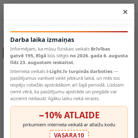
Prožektori ar saules paneļiem internetā | i-Light.lv
×
DARBA LAIKA IZMAIŅAS
Prožektori ar saules paneļiem
Vēl kategorijas
Vairāk kategoriju
Darba laika izmaiņas
Informējam, ka mūsu fiziskais veikals
Brīvības
SĀNU JOSLA
Salīdzināt
gatvē 195, Rīgā
Vēlmju
būs slēgts
no 2026. gada 6. augusta
Valodas
saraksts
līdz 23. augustam ieskaitot
.
(0)
Interneta veikals
i-Light.lv turpinās darboties
—
pasūtījumus varēsiet veikt jebkurā laikā, un mēs tos
iespēju robežās apstrādāsim arī šajā periodā. Lūdzam
ņemt vērā, ka pasūtījumu apstrāde un piegāde var
aizņemt nedaudz ilgāku laiku nekā ierasts.
−10% ATLAIDE
pirkumiem interneta veikalā ar atlaižu kodu
2W Solarais Gaismas Stabiņš
LL118 Solārā LED Āra
VASARA10
9353
Lampa Ar Kustības Sensoru