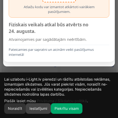
5.00€
6.60€
Atlaižu kodu var izmantot atkārtoti vairākiem
pasūtījumiem.
Fiziskais veikals atkal būs atvērts no
24. augusta.
Atvainojamies par sagādātajām neērtībām.
Pateicamies par sapratni un aicinām veikt pasūtījumus
internetā!
LED Dimmeris 12–24V, Līdz
LED RGB Pastiprinātājs 12–
Lai uzlabotu i-Light.lv pieredzi un rādītu atbilstošas reklāmas,
96W Pie 12V, Ar RF Pulti
24V, 144W, 12A
izmantojam sīkdatnes. Jūs varat piekrist visām, noraidīt ne-
10.20€
12.20€
nepieciešamās vai izvēlēties kategorijas. Nepieciešamās
15
7
2
55
sīkdatnes nodrošina lapas darbību.
DIENAS
STUNDAS
MIN.
SEK.
Plašāk lasiet mūsu
Privātuma / Sīkdatņu politikā
.
Noraidīt
Iestatījumi
Piekrītu visam
0
SĀKUMS
MEKLĒT
GROZS
MANS KONTS