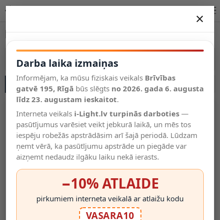
LED kontrolieri un dimmeri internetā Latvijā | i-Light.lv
×
DARBA LAIKA IZMAIŅAS
LED kontrolieri un dimmeri
Vēl kategorijas
Vairāk kategoriju
Darba laika izmaiņas
Informējam, ka mūsu fiziskais veikals
Brīvības
SĀNU JOSLA
Salīdzināt
gatvē 195, Rīgā
Vēlmju
būs slēgts
no 2026. gada 6. augusta
Valodas
saraksts
līdz 23. augustam ieskaitot
.
(0)
Interneta veikals
i-Light.lv turpinās darboties
—
pasūtījumus varēsiet veikt jebkurā laikā, un mēs tos
iespēju robežās apstrādāsim arī šajā periodā. Lūdzam
ņemt vērā, ka pasūtījumu apstrāde un piegāde var
aizņemt nedaudz ilgāku laiku nekā ierasts.
−10% ATLAIDE
pirkumiem interneta veikalā ar atlaižu kodu
LED RGB Kontrolieris 12V,
LED RGB Kontrolieris 12V,
VASARA10
72W, Ar 16 Pogu IR Pulti
144W, Ar 44 Pogu IR Pulti