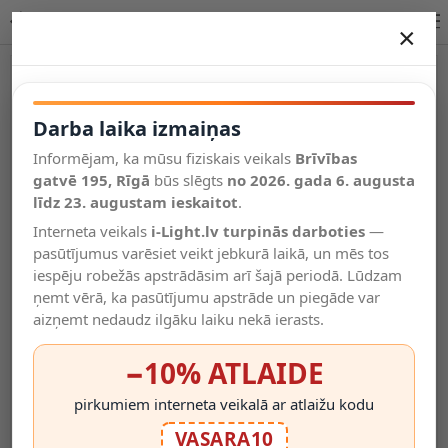
100W SMD LED prožektors, balts korpuss, IP65, 8500Lm, 120° | OPTONICA
×
DARBA LAIKA IZMAIŅAS
Vēl kategorijas
Darba laika izmaiņas
Informējam, ka mūsu fiziskais veikals
Brīvības
Salīdzināt
gatvē 195, Rīgā
Vēlmju
būs slēgts
no 2026. gada 6. augusta
Valodas
saraksts
līdz 23. augustam ieskaitot
.
(0)
Interneta veikals
i-Light.lv turpinās darboties
—
pasūtījumus varēsiet veikt jebkurā laikā, un mēs tos
iespēju robežās apstrādāsim arī šajā periodā. Lūdzam
ņemt vērā, ka pasūtījumu apstrāde un piegāde var
aizņemt nedaudz ilgāku laiku nekā ierasts.
−10% ATLAIDE
pirkumiem interneta veikalā ar atlaižu kodu
VASARA10