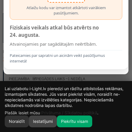
Atlaižu kodu var izmantot atkārtoti vairākiem
pasūtījumiem.
Fiziskais veikals atkal būs atvērts no
24. augusta.
Atvainojamies par sagādātajām neērtībām.
MODELIS:
5878
Pateicamies par sapratni un aicinām veikt pasūtījumus
31.25€
internetā!
RAŽOTĀJS:
OPTONICA
PIEEJAMĪBA:
PIEGĀDES LAIKS ~1 NEDĒĻA
Lai uzlabotu i-Light.lv pieredzi un rādītu atbilstošas reklāmas,
izmantojam sīkdatnes. Jūs varat piekrist visām, noraidīt ne-
GAISMAS TONIS
nepieciešamās vai izvēlēties kategorijas. Nepieciešamās
14
13
55
7
sīkdatnes nodrošina lapas darbību.
DIENAS
STUNDAS
MIN.
SEK.
Plašāk lasiet mūsu
Privātuma / Sīkdatņu politikā
.
Noraidīt
Iestatījumi
Piekrītu visam
0
SĀKUMS
MEKLĒT
GROZS
MANS KONTS