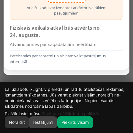
Atlaižu kodu var izmantot atkārtoti vairākiem
Copyright i-Light.lv © 2026 by i-Light.lv SIA
pasūtījumiem.
Fiziskais veikals atkal būs atvērts no
24. augusta.
Atvainojamies par sagādātajām neērtībām.
Pateicamies par sapratni un aicinām veikt pasūtījumus
internetā!
Lai uzlabotu i-Light.lv pieredzi un rādītu atbilstošas reklāmas,
izmantojam sīkdatnes. Jūs varat piekrist visām, noraidīt ne-
nepieciešamās vai izvēlēties kategorijas. Nepieciešamās
16
13
29
57
sīkdatnes nodrošina lapas darbību.
DIENAS
STUNDAS
MIN.
SEK.
Plašāk lasiet mūsu
Privātuma / Sīkdatņu politikā
.
Noraidīt
Iestatījumi
Piekrītu visam
0
SĀKUMS
MEKLĒT
GROZS
MANS KONTS