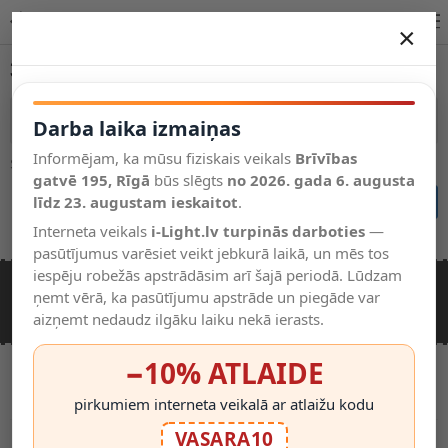
3528 SMD sloksnes – 30 diodes/m | i-Light.lv
×
DARBA LAIKA IZMAIŅAS
30 diodes/metrā
Vēl kategorijas
Vairāk kategoriju
Darba laika izmaiņas
Informējam, ka mūsu fiziskais veikals
Brīvības
Šajā kategorijā nav preču.
Salīdzināt
gatvē 195, Rīgā
Vēlmju
būs slēgts
no 2026. gada 6. augusta
Valodas
saraksts
līdz 23. augustam ieskaitot
.
Turpināt
(0)
Interneta veikals
i-Light.lv turpinās darboties
—
pasūtījumus varēsiet veikt jebkurā laikā, un mēs tos
iespēju robežās apstrādāsim arī šajā periodā. Lūdzam
NEPIECIEŠAMA PALĪDZĪBA
ņemt vērā, ka pasūtījumu apstrāde un piegāde var
(+371) 22 33 1877
Rakstiet mums
aizņemt nedaudz ilgāku laiku nekā ierasts.
−10% ATLAIDE
Darba laiks darba dienās no 10:00-18:20
(Blakus VEF-gaisa tiltam)
Brīvības gatve 195, Rīga, LV-1039
pirkumiem interneta veikalā ar atlaižu kodu
VASARA10