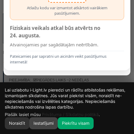
Atlaižu kodu var izmantot atkārtoti vairākiem
pasūtījumiem.
Fiziskais veikals atkal būs atvērts no
24. augusta.
Atvainojamies par sagādātajām neērtībām.
MODELIS:
DL-VARIO-QUATTRO-S WHITE
Pateicamies par sapratni un aicinām veikt pasūtījumus
131.00€
internetā!
RAŽOTĀJS:
STEINEL
PIEEJAMĪBA:
PIEGĀDES LAIKS ~2 NEDĒĻAS
Lai uzlabotu i-Light.lv pieredzi un rādītu atbilstošas reklāmas,
izmantojam sīkdatnes. Jūs varat piekrist visām, noraidīt ne-
nepieciešamās vai izvēlēties kategorijas. Nepieciešamās
12
4
36
39
sīkdatnes nodrošina lapas darbību.
DIENAS
STUNDAS
MIN.
SEK.
Plašāk lasiet mūsu
Privātuma / Sīkdatņu politikā
.
Noraidīt
Iestatījumi
Piekrītu visam
0
SĀKUMS
MEKLĒT
GROZS
MANS KONTS