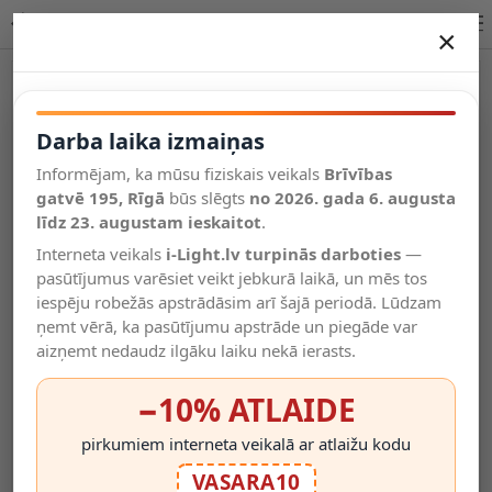
DL Vario Quattro S – āra griestu LED gaismeklis ar 4× PIR
×
DARBA LAIKA IZMAIŅAS
Vēl kategorijas
Darba laika izmaiņas
Informējam, ka mūsu fiziskais veikals
Brīvības
Salīdzināt
gatvē 195, Rīgā
Vēlmju
būs slēgts
no 2026. gada 6. augusta
Valodas
saraksts
līdz 23. augustam ieskaitot
.
(0)
Interneta veikals
i-Light.lv turpinās darboties
—
pasūtījumus varēsiet veikt jebkurā laikā, un mēs tos
iespēju robežās apstrādāsim arī šajā periodā. Lūdzam
ņemt vērā, ka pasūtījumu apstrāde un piegāde var
aizņemt nedaudz ilgāku laiku nekā ierasts.
−10% ATLAIDE
pirkumiem interneta veikalā ar atlaižu kodu
VASARA10