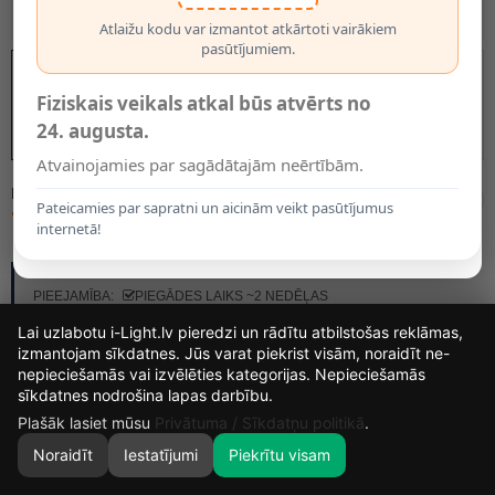
Atlaižu kodu var izmantot atkārtoti vairākiem
pasūtījumiem.
Fiziskais veikals atkal būs atvērts no
24. augusta.
Atvainojamies par sagādātajām neērtībām.
MODELIS:
79182/24/31
Pateicamies par sapratni un aicinām veikt pasūtījumus
74.00€
internetā!
RAŽOTĀJS:
LUCIDE
PIEEJAMĪBA:
PIEGĀDES LAIKS ~2 NEDĒĻAS
Lai uzlabotu i-Light.lv pieredzi un rādītu atbilstošas reklāmas,
izmantojam sīkdatnes. Jūs varat piekrist visām, noraidīt ne-
nepieciešamās vai izvēlēties kategorijas. Nepieciešamās
13
7
26
15
sīkdatnes nodrošina lapas darbību.
DIENAS
STUNDAS
MIN.
SEK.
Plašāk lasiet mūsu
Privātuma / Sīkdatņu politikā
.
Noraidīt
Iestatījumi
Piekrītu visam
0
SĀKUMS
MEKLĒT
GROZS
MANS KONTS