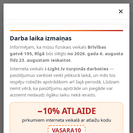
NURIA Ø40 cm LED 24 W 2700K balts (Lucide)
×
DARBA LAIKA IZMAIŅAS
Vēl kategorijas
Darba laika izmaiņas
Informējam, ka mūsu fiziskais veikals
Brīvības
Salīdzināt
gatvē 195, Rīgā
Vēlmju
būs slēgts
no 2026. gada 6. augusta
Valodas
saraksts
līdz 23. augustam ieskaitot
.
(0)
Interneta veikals
i-Light.lv turpinās darboties
—
pasūtījumus varēsiet veikt jebkurā laikā, un mēs tos
iespēju robežās apstrādāsim arī šajā periodā. Lūdzam
ņemt vērā, ka pasūtījumu apstrāde un piegāde var
aizņemt nedaudz ilgāku laiku nekā ierasts.
−10% ATLAIDE
pirkumiem interneta veikalā ar atlaižu kodu
VASARA10