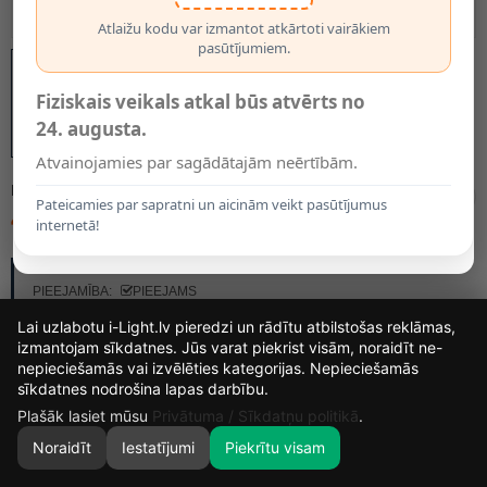
Atlaižu kodu var izmantot atkārtoti vairākiem
pasūtījumiem.
Fiziskais veikals atkal būs atvērts no
24. augusta.
Atvainojamies par sagādātajām neērtībām.
MODELIS:
929003779102
Pateicamies par sapratni un aicinām veikt pasūtījumus
4.85€
6.49€
internetā!
RAŽOTĀJS:
PHILIPS
PIEEJAMĪBA:
PIEEJAMS
Lai uzlabotu i-Light.lv pieredzi un rādītu atbilstošas reklāmas,
izmantojam sīkdatnes. Jūs varat piekrist visām, noraidīt ne-
nepieciešamās vai izvēlēties kategorijas. Nepieciešamās
13
8
55
46
sīkdatnes nodrošina lapas darbību.
DIENAS
STUNDAS
MIN.
SEK.
Plašāk lasiet mūsu
Privātuma / Sīkdatņu politikā
.
Noraidīt
Iestatījumi
Piekrītu visam
0
SĀKUMS
MEKLĒT
GROZS
MANS KONTS