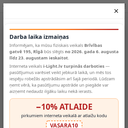
Philips G4 CorePro LED spuldze 2.4W 2700K 300lm - projektiem
×
DARBA LAIKA IZMAIŅAS
-25%
Vēl kategorijas
Darba laika izmaiņas
Informējam, ka mūsu fiziskais veikals
Brīvības
Salīdzināt
gatvē 195, Rīgā
Vēlmju
būs slēgts
no 2026. gada 6. augusta
Valodas
saraksts
līdz 23. augustam ieskaitot
.
(0)
Interneta veikals
i-Light.lv turpinās darboties
—
pasūtījumus varēsiet veikt jebkurā laikā, un mēs tos
iespēju robežās apstrādāsim arī šajā periodā. Lūdzam
ņemt vērā, ka pasūtījumu apstrāde un piegāde var
aizņemt nedaudz ilgāku laiku nekā ierasts.
−10% ATLAIDE
pirkumiem interneta veikalā ar atlaižu kodu
VASARA10