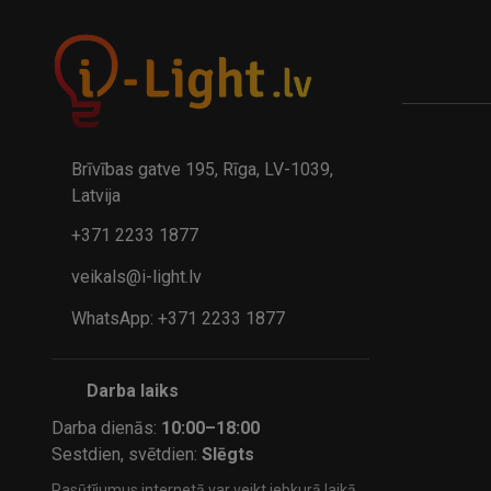
Brīvības gatve 195, Rīga, LV-1039,
Latvija
+371 2233 1877
veikals@i-light.lv
WhatsApp: +371 2233 1877
Darba laiks
Darba dienās:
10:00–18:00
Sestdien, svētdien:
Slēgts
Pasūtījumus internetā var veikt jebkurā laikā