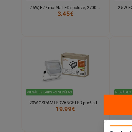
2
.5W, E27 matēta LED spuldze, 2700K, Osram
3.45€
PIEGĀDES LAIKS ~2 NEDĒĻAS
PIEGĀDES 
2
0W OSRAM LEDVANCE LED prožektors 3000K, IP65, balts - 4058075420991
19.99€