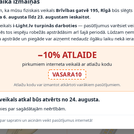
aika izmaiņas
, ka mūsu fiziskais veikals
Brīvības gatvē 195, Rīgā
būs slēgts
a 6. augusta līdz 23. augustam ieskaitot
.
veikals
i-Light.lv turpinās darboties
— pasūtījumus varēsiet vei
mēs tos iespēju robežās apstrādāsim arī šajā periodā. Lūdzam ņem
 apstrāde un piegāde var aizņemt nedaudz ilgāku laiku nekā ieras
−10% ATLAIDE
LAIKS ~2 NEDĒĻAS
PIEGĀDES LAIKS ~2 NEDĒĻAS
pirkumiem interneta veikalā ar atlaižu kodu
D
immējama 4.5W GU10 LED spuldze 927 (50W) 2700K 350lm 36° - OSRAM - 4058075608337
4.95€
6.25€
VASARA10
Atlaižu kodu var izmantot atkārtoti vairākiem pasūtījumiem.
 veikals atkal būs atvērts no 24. augusta.
ies par sagādātajām neērtībām.
par sapratni un aicinām veikt pasūtījumus internetā!