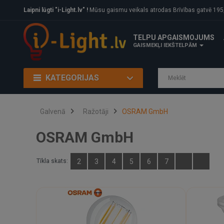
Laipni lūgti "i-Light.lv" !
Mūsu gaismu veikals atrodas Brīvības gatvē 195, Rīga, LV
TELPU APGAISMOJUMS
GAISMEKĻI IEKŠTELPĀM
KATEGORIJAS
Galvenā
Ražotāji
OSRAM GmbH
OSRAM GmbH
Tīkla skats:
2
3
4
5
6
7