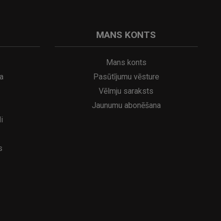
MANS KONTS
Mans konts
a
Pasūtījumu vēsture
Vēlmju saraksts
Jaunumu abonēšana
i
s