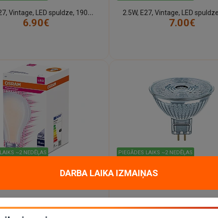
2
.5W, E27, Vintage, LED spuldze, 1906, 2400K, Osram Ledvance
6.90€
7.00€
LAIKS ~2 NEDĒĻAS
PIEGĀDES LAIKS ~2 NEDĒĻAS
2
4W, E27 LED spuldze 2700K, 3452lm - Osram - 4058075619111
DARBA LAIKA IZMAIŅAS
19.25€
4.49€