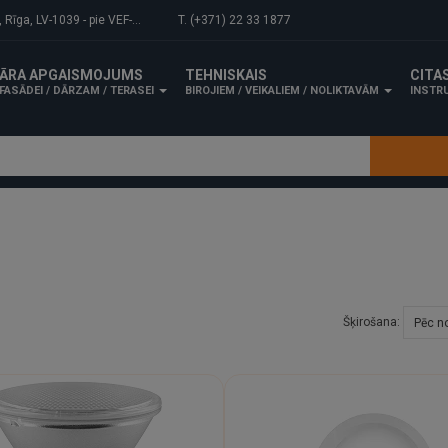
-1039 - pie VEF-Gaisa tilta.
T. (+371) 22 33 1877
ĀRA APGAISMOJUMS
TEHNISKAIS
CITA
FASĀDEI / DĀRZAM / TERASEI
BIROJIEM / VEIKALIEM / NOLIKTAVĀM
INSTRU
Šķirošana: