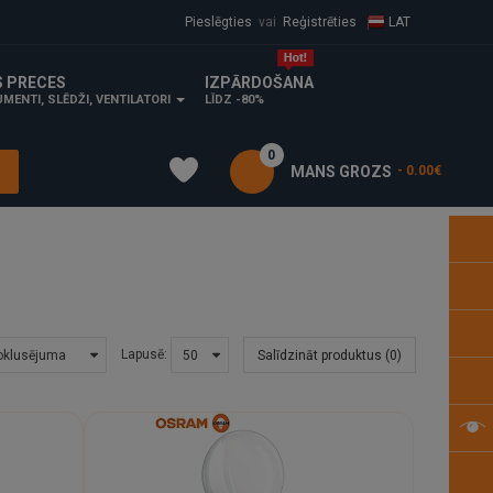
Pieslēgties
vai
Reģistrēties
LAT
S PRECES
IZPĀRDOŠANA
MENTI, SLĒDŽI, VENTILATORI
LĪDZ -80%
0
MANS GROZS
- 0.00€
Lapusē:
Salīdzināt produktus (0)