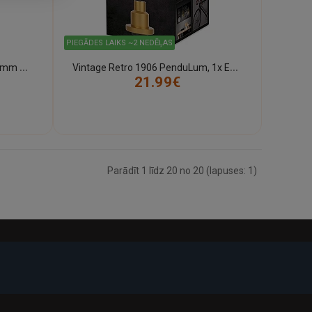
PIEGĀDES LAIKS ~2 NEDĒĻAS
R
7S LED spuldze 2452lm 118.0mm 19W 2700K Osram
V
intage Retro 1906 PenduLum, 1x E27 max. 60W, melna/zelta - OSRAM
21.99€
Parādīt 1 līdz 20 no 20 (lapuses: 1)