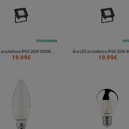
Ā
ra LED prožektors IP65 26W 3000K 3000 lm – melns (Sylvania)
19.99€
19.99€