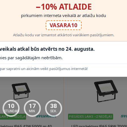
−10% ATLAIDE
pirkumiem interneta veikalā ar atlaižu kodu
VASARA10
L
ED GU10 spuldze 3,7W 345lm 2700K 36°, CRI ≥90 (Sylvania)
Atlaižu kodu var izmantot atkārtoti vairākiem pasūtījumiem.
3.30€
5.49€
 veikals atkal būs atvērts no 24. augusta.
ies par sagādātajām neērtībām.
par sapratni un aicinām veikt pasūtījumus internetā!
10
17
37
STUNDAS
MIN.
SEK.
LAIKS ~1 NEDĒĻA
PIEGĀDES LAIKS ~2 NEDĒĻAS
L
ED prožektors IP65 42W 5000Lm 4000K, melns (Sylvania)