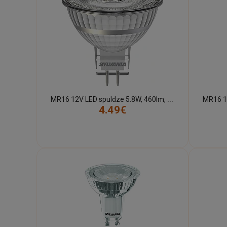
M
R16 12V LED spuldze 5.8W, 460lm, 2700K, 36° dimmējama (Sylvania)
4.49€