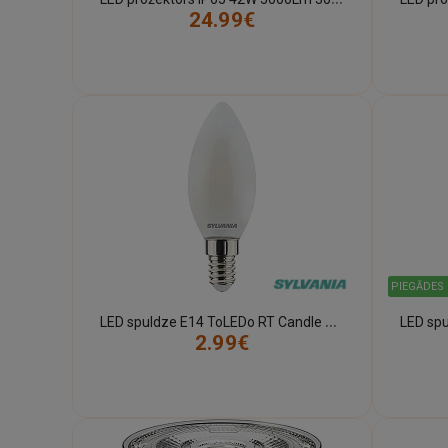
24.99€
PIEGĀDES 
L
ED spuldze E14 ToLEDo RT Candle V5 ST 6W 806lm 2700K Sylvania
2.99€