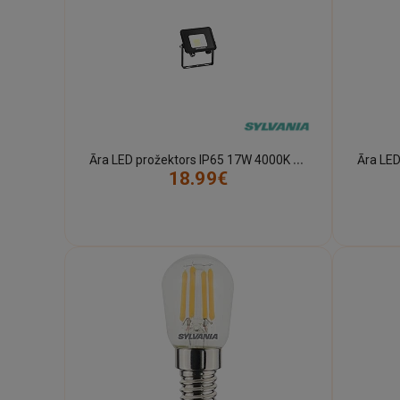
Ā
ra LED prožektors IP65 17W 4000K 2000 lm – melns (Sylvania)
18.99€