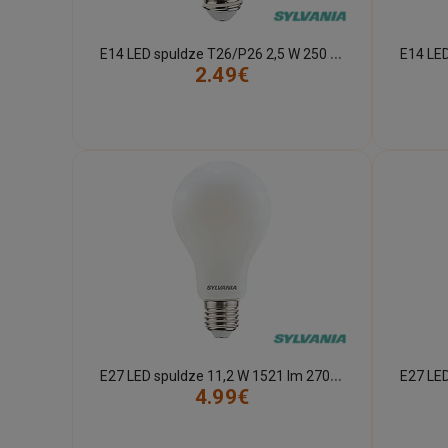
E
14 LED spuldze T26/P26 2,5 W 250 lm 2700K (Sylvania)
2.49€
E
27 LED spuldze 11,2 W 1521 lm 2700K matēta, dimmējama (Sylvania)
4.99€