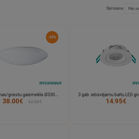
Šķirošana:
-39%
L
ED sienas/griestu gaismeklis Ø330mm IP54 18W 1550lm DualTone 3000/4000K ar mikroviļņu sensoru (Sylvania)
38.00€
14.95€
62.00€