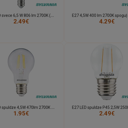
E
14 LED svece 6,5 W 806 lm 2700K (Sylvania)
2.49€
4.29€
E
27 LED spuldze 4,5W 470lm 2700K (Sylvania)
1.95€
2.49€