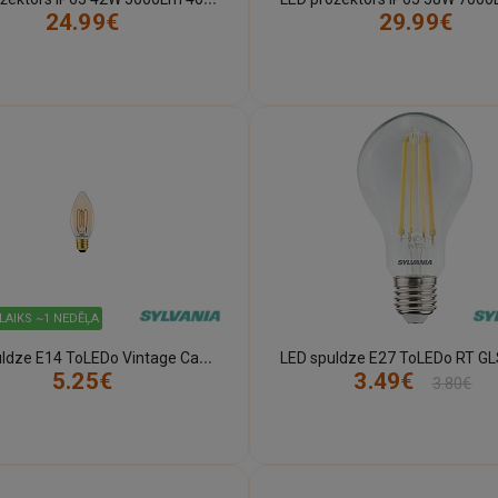
24.99€
29.99€
LAIKS ~1 NEDĒĻA
L
ED spuldze E14 ToLEDo Vintage Candle DIM 3,5W 250lm 2000K Sylvania
5.25€
3.49€
3.80€