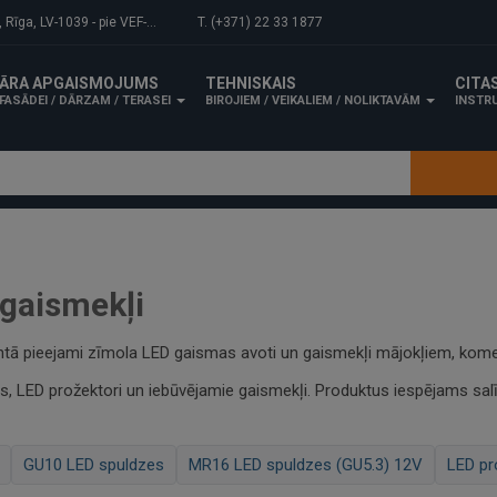
-1039 - pie VEF-Gaisa tilta.
T. (+371) 22 33 1877
ĀRA APGAISMOJUMS
TEHNISKAIS
CITA
FASĀDEI / DĀRZAM / TERASEI
BIROJIEM / VEIKALIEM / NOLIKTAVĀM
INSTRU
gaismekļi
ortimentā pieejami zīmola LED gaismas avoti un gaismekļi mājokļiem, 
s, LED prožektori un iebūvējamie gaismekļi. Produktus iespējams sa
GU10 LED spuldzes
MR16 LED spuldzes (GU5.3) 12V
LED pr