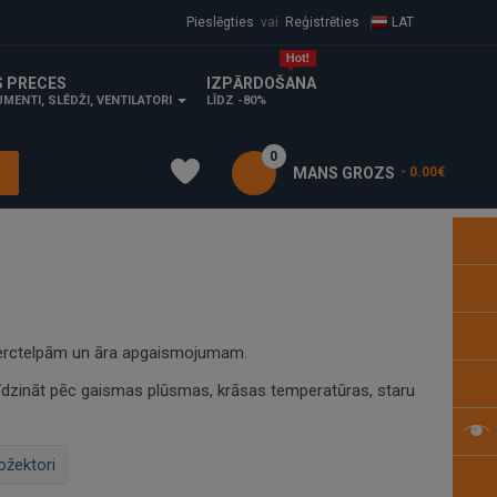
Pieslēgties
vai
Reģistrēties
LAT
S PRECES
IZPĀRDOŠANA
MENTI, SLĒDŽI, VENTILATORI
LĪDZ -80%
0
MANS GROZS
- 0.00€
komerctelpām un āra apgaismojumam.
līdzināt pēc gaismas plūsmas, krāsas temperatūras, staru
ožektori