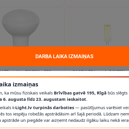
DARBA LAIKA IZMAIŅAS
E
27 R80 LED spuldze 8W 806lm 3000K 120° (Sylvania)
5.99€
6.25€
aika izmaiņas
, ka mūsu fiziskais veikals
Brīvības gatvē 195, Rīgā
būs slēgts
a 6. augusta līdz 23. augustam ieskaitot
.
veikals
i-Light.lv turpinās darboties
— pasūtījumus varēsiet vei
mēs tos iespēju robežās apstrādāsim arī šajā periodā. Lūdzam ņem
 apstrāde un piegāde var aizņemt nedaudz ilgāku laiku nekā ieras