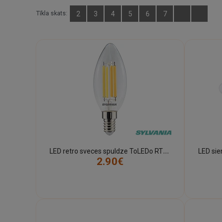
Tīkla skats:
2
3
4
5
6
7
L
ED retro sveces spuldze ToLEDo RT Candle 6W 806 lm 2700K E14, caurspīdīga (Sylvania)
2.90€