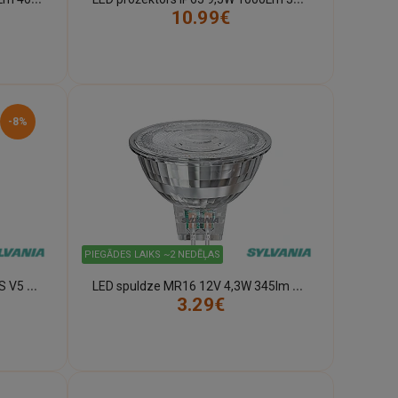
10.99€
-8%
PIEGĀDES LAIKS ~2 NEDĒĻAS
L
ED spuldze E27 ToLEDo RT GLS V5 CL 11W 1521lm 2700K Sylvania
L
ED spuldze MR16 12V 4,3W 345lm 2700K 36° Sylvania
3.29€