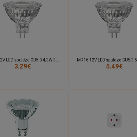
M
R16 12V LED spuldze GU5.3 4,3W 345lm 2700K 36° (Sylvania)
3.29€
5.49€