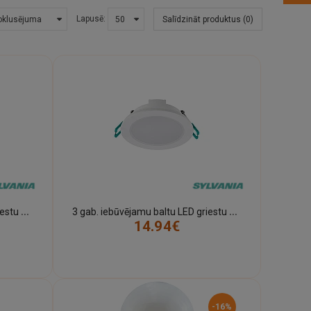
Lapusē:
Salīdzināt produktus (0)
3
gab. iebūvējamu baltu LED griestu gaismekļu komplekts SylSpot Neos IP44, 400 lm, 3000 K (Sylvania)
3
gab. iebūvējamu baltu LED griestu gaismekļu komplekts SylSpot Neos IP65 priekšpusē, 400 lm, 3000 K (Sylvania)
14.94€
-16%