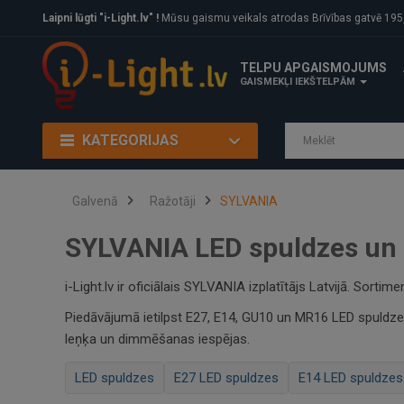
Laipni lūgti "i-Light.lv" !
Mūsu gaismu veikals atrodas Brīvības gatvē 195, Rīga, LV
TELPU APGAISMOJUMS
GAISMEKĻI IEKŠTELPĀM
KATEGORIJAS
Galvenā
Ražotāji
SYLVANIA
SYLVANIA LED spuldzes un 
i-Light.lv ir oficiālais SYLVANIA izplatītājs Latvijā. S
Piedāvājumā ietilpst E27, E14, GU10 un MR16 LED spuldze
leņķa un dimmēšanas iespējas.
LED spuldzes
E27 LED spuldzes
E14 LED spuldzes