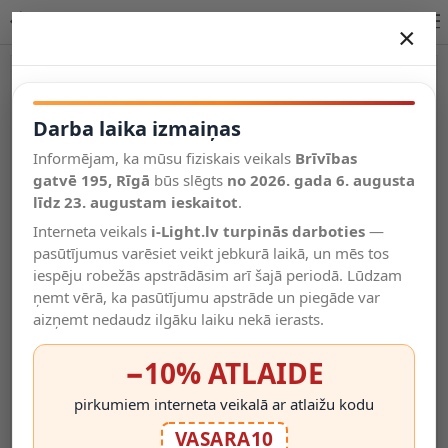
Lucide ARUBA piekaramā lampa 1xE27 IP44 11872/01/30
×
DARBA LAIKA IZMAIŅAS
Vēl kategorijas
Darba laika izmaiņas
Informējam, ka mūsu fiziskais veikals
Brīvības
Salīdzināt
gatvē 195, Rīgā
Vēlmju
būs slēgts
no 2026. gada 6. augusta
Valodas
saraksts
līdz 23. augustam ieskaitot
.
(0)
Interneta veikals
i-Light.lv turpinās darboties
—
pasūtījumus varēsiet veikt jebkurā laikā, un mēs tos
iespēju robežās apstrādāsim arī šajā periodā. Lūdzam
ņemt vērā, ka pasūtījumu apstrāde un piegāde var
aizņemt nedaudz ilgāku laiku nekā ierasts.
−10% ATLAIDE
pirkumiem interneta veikalā ar atlaižu kodu
VASARA10