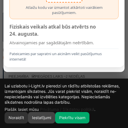
Atlaižu kodu var izmantot atkārtoti vairākiem
pasūtījumiem.
Fiziskais veikals atkal būs atvērts no
24. augusta.
Atvainojamies par sagādātajām neērtībām.
MODELIS:
11872/01/30
Pateicamies par sapratni un aicinām veikt pasūtījumus
62.25€
internetā!
RAŽOTĀJS:
LUCIDE
PIEEJAMĪBA:
PIEGĀDES LAIKS ~2 NEDĒĻAS
Lai uzlabotu i-Light.lv pieredzi un rādītu atbilstošas reklāmas,
izmantojam sīkdatnes. Jūs varat piekrist visām, noraidīt ne-
KRĀSA
nepieciešamās vai izvēlēties kategorijas. Nepieciešamās
13
8
38
47
sīkdatnes nodrošina lapas darbību.
DIENAS
STUNDAS
MIN.
SEK.
Plašāk lasiet mūsu
Privātuma / Sīkdatņu politikā
.
Noraidīt
Iestatījumi
Piekrītu visam
0
SĀKUMS
MEKLĒT
GROZS
MANS KONTS