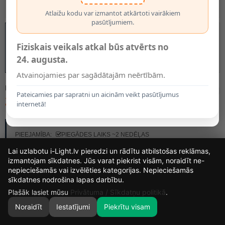
Atlaižu kodu var izmantot atkārtoti vairākiem
pasūtījumiem.
Fiziskais veikals atkal būs atvērts no
24. augusta.
Atvainojamies par sagādātajām neērtībām.
MODELIS:
14867/05/30
Pateicamies par sapratni un aicinām veikt pasūtījumus
25.20€
internetā!
RAŽOTĀJS:
LUCIDE
PIEEJAMĪBA:
PIEGĀDES LAIKS ~2 NEDĒĻAS
Lai uzlabotu i-Light.lv pieredzi un rādītu atbilstošas reklāmas,
izmantojam sīkdatnes. Jūs varat piekrist visām, noraidīt ne-
nepieciešamās vai izvēlēties kategorijas. Nepieciešamās
13
21
17
1
sīkdatnes nodrošina lapas darbību.
DIENAS
STUNDAS
MIN.
SEK.
Plašāk lasiet mūsu
Privātuma / Sīkdatņu politikā
.
Noraidīt
Iestatījumi
Piekrītu visam
0
SĀKUMS
MEKLĒT
GROZS
MANS KONTS