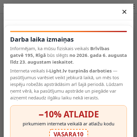
Lucide ARNE āra sienas lampa GU10 1x5W 2700K 14867/05/30
×
DARBA LAIKA IZMAIŅAS
Vēl kategorijas
Darba laika izmaiņas
Informējam, ka mūsu fiziskais veikals
Brīvības
Salīdzināt
gatvē 195, Rīgā
Vēlmju
būs slēgts
no 2026. gada 6. augusta
Valodas
saraksts
līdz 23. augustam ieskaitot
.
(0)
Interneta veikals
i-Light.lv turpinās darboties
—
pasūtījumus varēsiet veikt jebkurā laikā, un mēs tos
iespēju robežās apstrādāsim arī šajā periodā. Lūdzam
ņemt vērā, ka pasūtījumu apstrāde un piegāde var
aizņemt nedaudz ilgāku laiku nekā ierasts.
−10% ATLAIDE
pirkumiem interneta veikalā ar atlaižu kodu
VASARA10