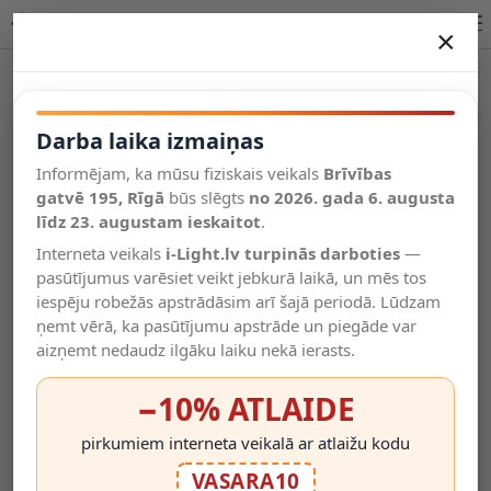
Lucide CIRKELIS galda lampa 6W 3000K 05555/06/30 iekštelpām
×
DARBA LAIKA IZMAIŅAS
Vēl kategorijas
Darba laika izmaiņas
Informējam, ka mūsu fiziskais veikals
Brīvības
Salīdzināt
gatvē 195, Rīgā
Vēlmju
būs slēgts
no 2026. gada 6. augusta
Valodas
saraksts
līdz 23. augustam ieskaitot
.
(0)
Interneta veikals
i-Light.lv turpinās darboties
—
pasūtījumus varēsiet veikt jebkurā laikā, un mēs tos
iespēju robežās apstrādāsim arī šajā periodā. Lūdzam
ņemt vērā, ka pasūtījumu apstrāde un piegāde var
aizņemt nedaudz ilgāku laiku nekā ierasts.
−10% ATLAIDE
pirkumiem interneta veikalā ar atlaižu kodu
VASARA10