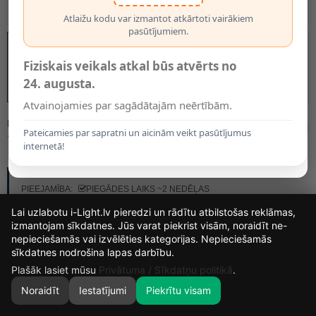
Atlaižu kodu var izmantot atkārtoti vairākiem
pasūtījumiem.
Fiziskais veikals atkal būs atvērts no
24. augusta.
Atvainojamies par sagādātajām neērtībām.
MODELIS:
05555/06/30
Pateicamies par sapratni un aicinām veikt pasūtījumus
75.80€
internetā!
RAŽOTĀJS:
LUCIDE
PIEEJAMĪBA:
PIEGĀDES LAIKS ~2 NEDĒĻAS
Lai uzlabotu i-Light.lv pieredzi un rādītu atbilstošas reklāmas,
izmantojam sīkdatnes. Jūs varat piekrist visām, noraidīt ne-
nepieciešamās vai izvēlēties kategorijas. Nepieciešamās
16
3
55
28
sīkdatnes nodrošina lapas darbību.
DIENAS
STUNDAS
MIN.
SEK.
Plašāk lasiet mūsu
Privātuma / Sīkdatņu politikā
.
Noraidīt
Iestatījumi
Piekrītu visam
0
SĀKUMS
MEKLĒT
GROZS
MANS KONTS