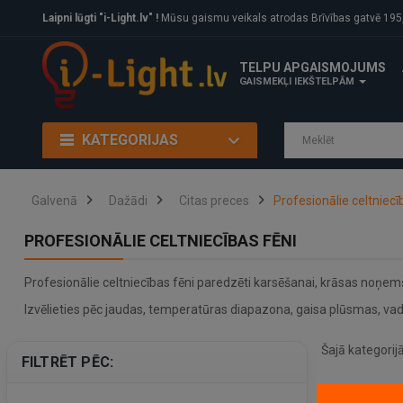
Laipni lūgti "i-Light.lv" !
Mūsu gaismu veikals atrodas Brīvības gatvē 195, Rīga, LV
TELPU APGAISMOJUMS
GAISMEKĻI IEKŠTELPĀM
KATEGORIJAS
Galvenā
Dažādi
Citas preces
Profesionālie celtniecī
PROFESIONĀLIE CELTNIECĪBAS FĒNI
Profesionālie celtniecības fēni paredzēti karsēšanai, krāsas noņe
Izvēlieties pēc jaudas, temperatūras diapazona, gaisa plūsmas, va
Šajā kategorij
FILTRĒT PĒC: