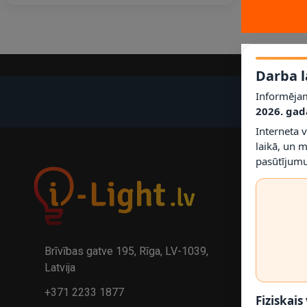
Darba l
Informējam
2026. gad
Interneta 
laikā, un 
pasūtījumu
Brīvības gatve 195, Rīga, LV-1039,
Latvija
+371 2233 1877
Fiziskais