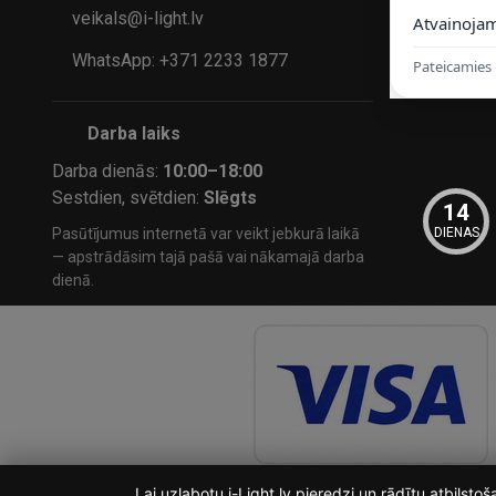
veikals@i-light.lv
Atvainojam
WhatsApp: +371 2233 1877
Pateicamies 
Darba laiks
Darba dienās:
10:00–18:00
Sestdien, svētdien:
Slēgts
14
DIENAS
Pasūtījumus internetā var veikt jebkurā laikā
— apstrādāsim tajā pašā vai nākamajā darba
dienā.
Lai uzlabotu i-Light.lv pieredzi un rādītu atbilst