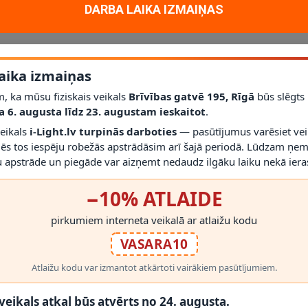
DARBA LAIKA IZMAIŅAS
aika izmaiņas
, ka mūsu fiziskais veikals
Brīvības gatvē 195, Rīgā
būs slēgts
a 6. augusta līdz 23. augustam ieskaitot
.
veikals
i-Light.lv turpinās darboties
— pasūtījumus varēsiet vei
mēs tos iespēju robežās apstrādāsim arī šajā periodā. Lūdzam ņem
 apstrāde un piegāde var aizņemt nedaudz ilgāku laiku nekā ieras
−10% ATLAIDE
PAPILDUS
INFORMĀCIJA
pirkumiem interneta veikalā ar atlaižu kodu
Ražotāji
Par mums
VASARA10
Akcijas
Piegāde un garantij
Atlaižu kodu var izmantot atkārtoti vairākiem pasūtījumiem.
Lapas karte
Distances līgums
Preču atgriešana
 veikals atkal būs atvērts no 24. augusta.