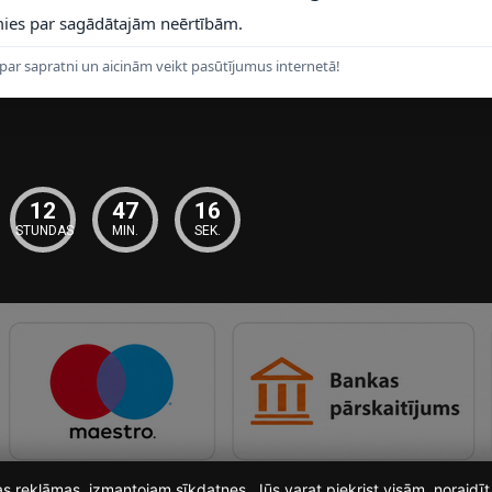
Klix apmaksas veid
ies par sagādātajām neērtībām.
Privātuma politika
par sapratni un aicinām veikt pasūtījumus internetā!
Sazināties ar mum
12
47
16
STUNDAS
MIN.
SEK.
ošas reklāmas, izmantojam sīkdatnes. Jūs varat piekrist visām, noraid