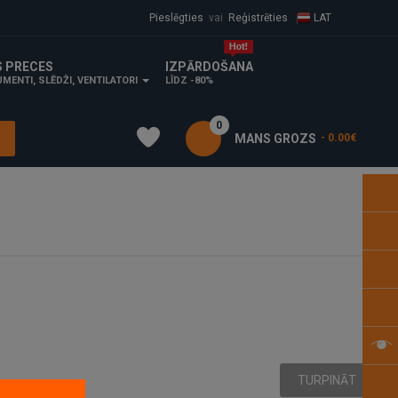
Pieslēgties
vai
Reģistrēties
LAT
S PRECES
IZPĀRDOŠANA
MENTI, SLĒDŽI, VENTILATORI
LĪDZ -80%
0
MANS GROZS
- 0.00€
TURPINĀT