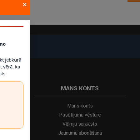
×
no
kt jebkurā
t vērā, ka
ts.
MANS KONTS
Mans konts
a
Pasūtījumu vēsture
Vēlmju saraksts
Jaunumu abonēšana