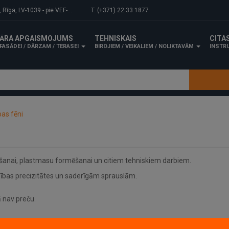
-1039 - pie VEF-Gaisa tilta.
T. (+371) 22 33 1877
ĀRA APGAISMOJUMS
TEHNISKAIS
CITA
FASĀDEI / DĀRZAM / TERASEI
BIROJIEM / VEIKALIEM / NOLIKTAVĀM
INSTRU
bas fēni
mšanai, plastmasu formēšanai un citiem tehniskiem darbiem.
dības precizitātes un saderīgām sprauslām.
ā nav preču.