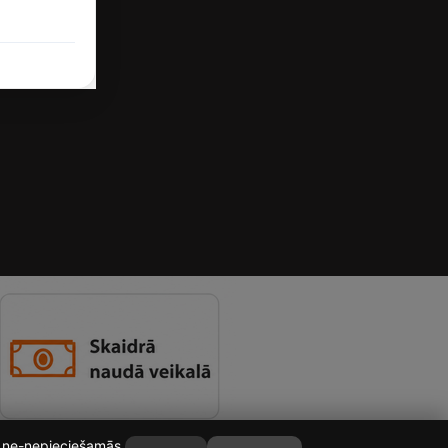
i
s
īt ne-nepieciešamās