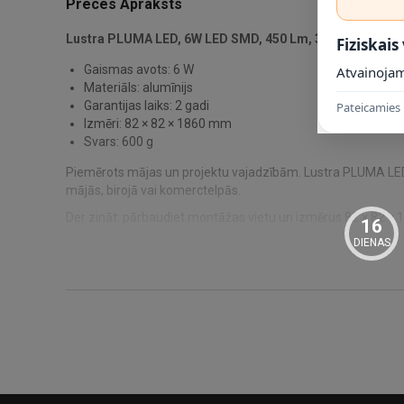
Preces Apraksts
Lustra PLUMA LED, 6W LED SMD, 450 Lm, 3000K, melna un
Fiziskais
Gaismas avots: 6 W
Atvainojam
Materiāls: alumīnijs
Garantijas laiks: 2 gadi
Pateicamies 
Izmēri: 82 × 82 × 1860 mm
Svars: 600 g
Piemērots mājas un projektu vajadzībām. Lustra PLUMA LED,
mājās, birojā vai komerctelpās.
Der zināt: pārbaudiet montāžas vietu un izmērus 82 × 82 × 18
16
DIENAS