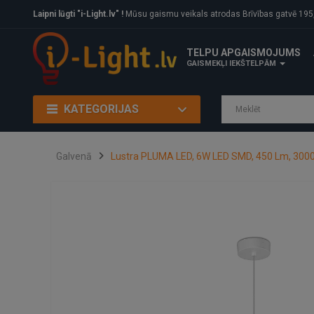
Laipni lūgti "i-Light.lv" !
Mūsu gaismu veikals atrodas Brīvības gatvē 195, Rīga, LV
TELPU APGAISMOJUMS
GAISMEKĻI IEKŠTELPĀM
KATEGORIJAS
Galvenā
Lustra PLUMA LED, 6W LED SMD, 450 Lm, 3000K