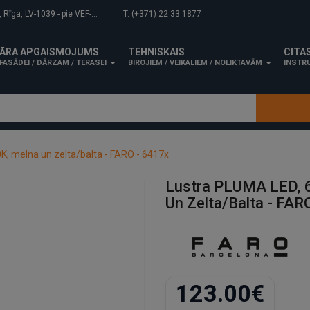
-1039 - pie VEF-Gaisa tilta.
T. (+371) 22 33 1877
ĀRA APGAISMOJUMS
TEHNISKAIS
CITA
FASĀDEI / DĀRZAM / TERASEI
BIROJIEM / VEIKALIEM / NOLIKTAVĀM
INSTRU
, melna un zelta/balta - FARO - 6417x
Lustra PLUMA LED, 
Un Zelta/balta - FAR
123.00€