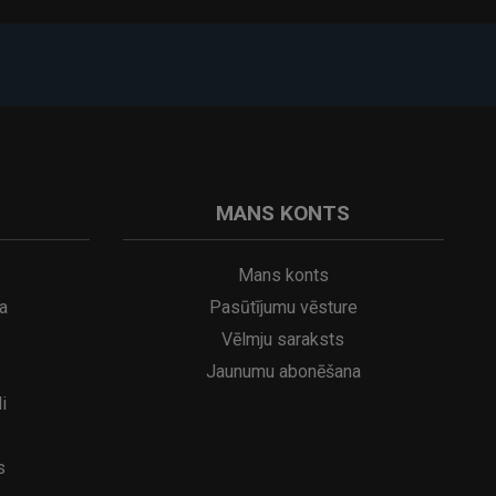
MANS KONTS
Mans konts
a
Pasūtījumu vēsture
Vēlmju saraksts
Jaunumu abonēšana
i
s