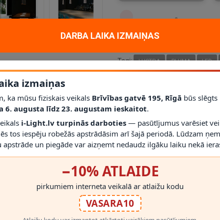
PIEVIENOT VĒLMJU SARAK
DARBA LAIKA IZMAIŅAS
PIEVIENOT SALĪDZINĀŠANA
Tagi:
LUSTRA
PLUMA
LED
ZELTA/BALTA
FARO
6417X
aika izmaiņas
, ka mūsu fiziskais veikals
Brīvības gatvē 195, Rīgā
būs slēgts
a 6. augusta līdz 23. augustam ieskaitot
.
veikals
i-Light.lv turpinās darboties
— pasūtījumus varēsiet vei
mēs tos iespēju robežās apstrādāsim arī šajā periodā. Lūdzam ņem
 apstrāde un piegāde var aizņemt nedaudz ilgāku laiku nekā ieras
Materiāls
alu
Platums
82
−10% ATLAIDE
Svars
600
pirkumiem interneta veikalā ar atlaižu kodu
VASARA10
Atlaižu kodu var izmantot atkārtoti vairākiem pasūtījumiem.