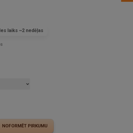
es laiks ~2 nedēļas
es