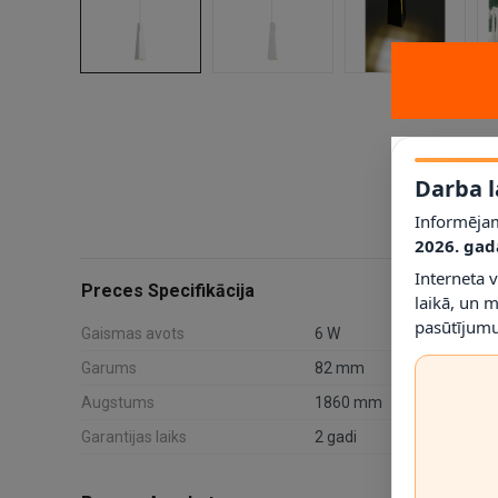
Darba l
Informējam
2026. gad
Interneta 
Preces Specifikācija
laikā, un 
pasūtījumu
Gaismas avots
6 W
Garums
82 mm
Augstums
1860 mm
Garantijas laiks
2 gadi