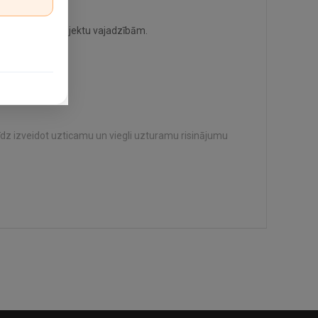
ēts mājas un projektu vajadzībām.
dz izveidot uzticamu un viegli uzturamu risinājumu