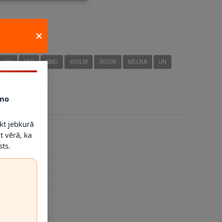
STAM
×
I
6W
LED
SMD
450LM
3000K
MELNA
UN
no
kt jebkurā
t vērā, ka
ts.
mīnijs
 mm
 g