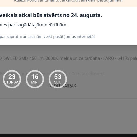
 zelta/balta - FARO - 6417x
ir griestu gaismeklis no FARO, kas paredz
 veikals atkal būs atvērts no 24. augusta.
ies par sagādātajām neērtībām.
par sapratni un aicinām veikt pasūtījumus internetā!
 6W LED SMD, 450 Lm, 3000K, melna un zelta/balta - FARO - 6417x palī
60 mm; garantija: 2 gadi; kategorija: Griestu gaismekļi.
23
16
53
STUNDAS
MIN.
SEK.
RĀDĪT VAIRĀK