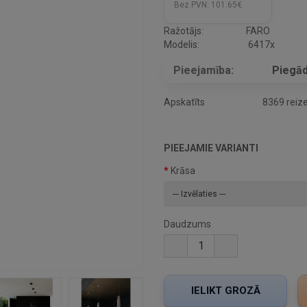
Bez PVN:
101.65€
Ražotājs:
FARO
Modelis:
6417x
Pieejamība:
Piegād
Apskatīts
8369 reiz
PIEEJAMIE VARIANTI
Krāsa
Daudzums