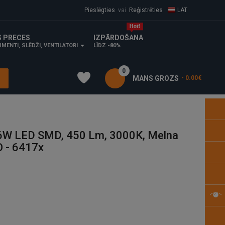
Pieslēgties
vai
Reģistrēties
LAT
S PRECES
IZPĀRDOŠANA
MENTI, SLĒDŽI, VENTILATORI
LĪDZ -80%
0
MANS GROZS
- 0.00€
6W LED SMD, 450 Lm, 3000K, Melna
O - 6417x