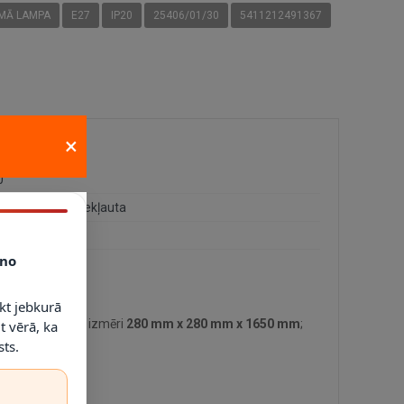
MĀ LAMPA
E27
IP20
25406/01/30
5411212491367
×
0
 spuldze - nav iekļauta
0 g
no
kt jebkurā
tehniskie dati: izmēri
280 mm x 280 mm x 1650 mm
;
t vērā, ka
ts.