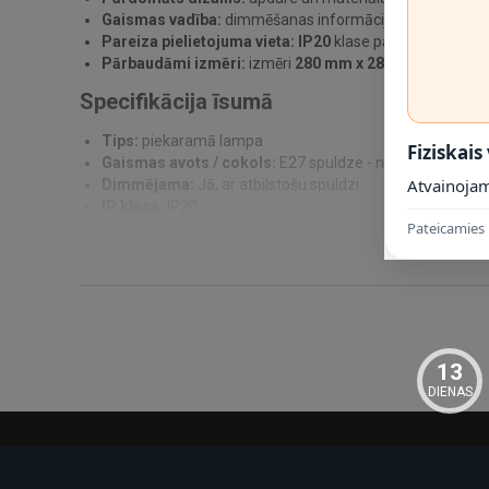
Gaismas vadība:
dimmēšanas informācija norādīta kā
J
Pareiza pielietojuma vieta:
IP20
klase palīdz noteikt, ku
Pārbaudāmi izmēri:
izmēri
280 mm x 280 mm x 1650 
Specifikācija īsumā
Tips:
piekaramā lampa
Fiziskais
Gaismas avots / cokols:
E27 spuldze - nav iekļauta
Atvainojam
Dimmējama:
Jā, ar atbilstošu spuldzi
IP klase:
IP20
Pateicamies 
Materiāls:
Stikls
Izmēri:
280 mm x 280 mm x 1650 mm
Svars:
3100 g
SKU:
25406/01/30
EAN:
5411212491367
Montāža un drošība
13
DIENAS
Montāžu un pieslēgšanu veic pie atslēgta sprieguma, ievēroj
lietošanai iekštelpās. Ja nepieciešams fiksēts elektropieslēg
Pielietojums
Labi iederas virs ēdamgalda, virtuves salas, kafijas galdiņa 