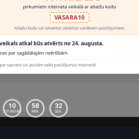
ā, ar atbilstošu spuldzi
; vienmēr izmantojiet saderīgas spuldzes un d
pirkumiem interneta veikalā ar atlaižu kodu
r gaismekli drīkst droši izmantot.
VASARA10
mm
ļauj pirms montāžas novērtēt proporcijas un novietojumu.
Atlaižu kodu var izmantot atkārtoti vairākiem pasūtījumiem.
 veikals atkal būs atvērts no 24. augusta.
ies par sagādātajām neērtībām.
par sapratni un aicinām veikt pasūtījumus internetā!
RĀDĪT VAIRĀK
10
58
32
STUNDAS
MIN.
SEK.
ot Lucide montāžas instrukciju un elektrodrošības prasības. Aizsardzīb
ums, darbu uzticiet kvalificētam elektriķim.
vai atvērtā dzīvojamā zonā, kur lampa ir arī redzams interjera elements.