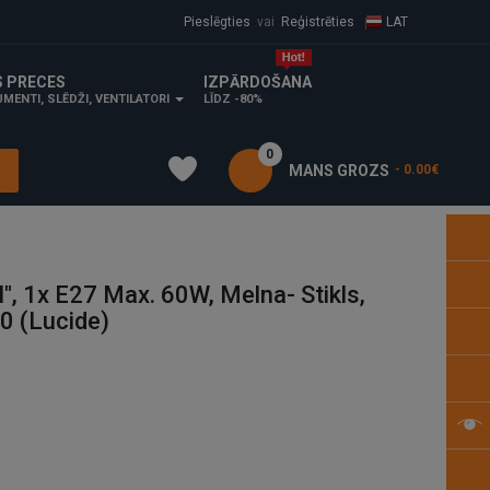
Pieslēgties
vai
Reģistrēties
LAT
S PRECES
IZPĀRDOŠANA
MENTI, SLĒDŽI, VENTILATORI
LĪDZ -80%
0
MANS GROZS
- 0.00€
, 1x E27 Max. 60W, Melna- Stikls,
0 (Lucide)