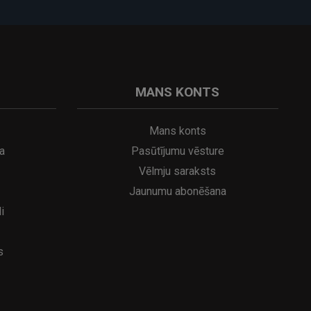
noskaņai. Dekoratīvās filamenta spuldzes ir īpaši
MANS KONTS
Mans konts
a
Pasūtījumu vēsture
Vēlmju saraksts
Jaunumu abonēšana
i
s