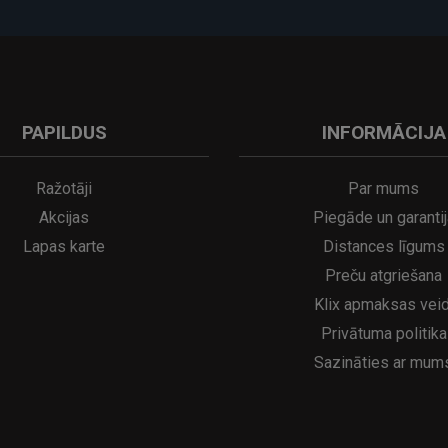
mmēšanas darbību, izvēlieties saderīgu LED spuldzi atbilstoši vēlamajai 
PAPILDUS
INFORMĀCIJA
Ražotāji
Par mums
Akcijas
Piegāde un garantij
Lapas karte
Distances līgums
Preču atgriešana
Klix apmaksas veid
Privātuma politika
Sazināties ar mum