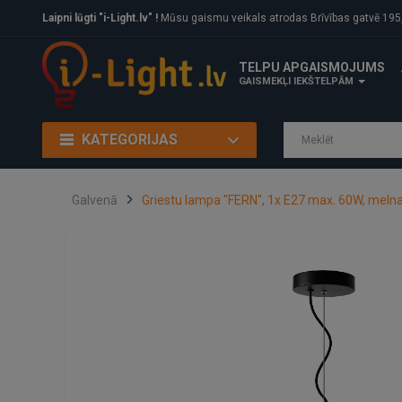
Laipni lūgti "i-Light.lv" !
Mūsu gaismu veikals atrodas Brīvības gatvē 195, Rīga, LV
TELPU APGAISMOJUMS
GAISMEKĻI IEKŠTELPĀM
KATEGORIJAS
Galvenā
Griestu lampa "FERN", 1x E27 max. 60W, melna-