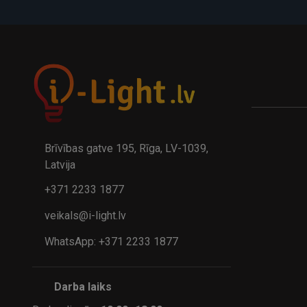
Padoms
Tā kā spuldzes izvēle ietekmē spilgtumu, gaismas toni un di
piemērotas, ja gaismas avots paliek redzams.
Brīvības gatve 195, Rīga, LV-1039,
Latvija
+371 2233 1877
veikals@i-light.lv
WhatsApp: +371 2233 1877
Darba laiks