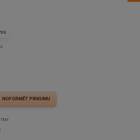
ams
es
STAM
I