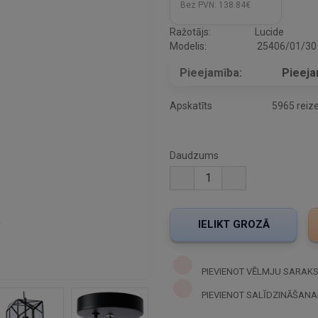
Bez PVN:
138.84€
Ražotājs:
Lucide
Modelis:
25406/01/30
Pieejamība:
Pieej
Apskatīts
5965 reiz
Daudzums
PIEVIENOT VĒLMJU SARAK
PIEVIENOT SALĪDZINĀŠANA