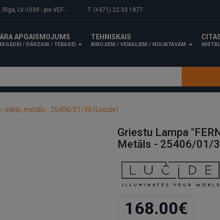
-1039 - pie VEF-Gaisa tilta.
T. (+371) 22 33 1877
ĀRA APGAISMOJUMS
TEHNISKAIS
CITA
FASĀDEI / DĀRZAM / TERASEI
BIROJIEM / VEIKALIEM / NOLIKTAVĀM
INSTRU
 stikls, metāls - 25406/01/30 (Lucide)
Griestu Lampa "FERN"
Metāls - 25406/01/3
168.00€