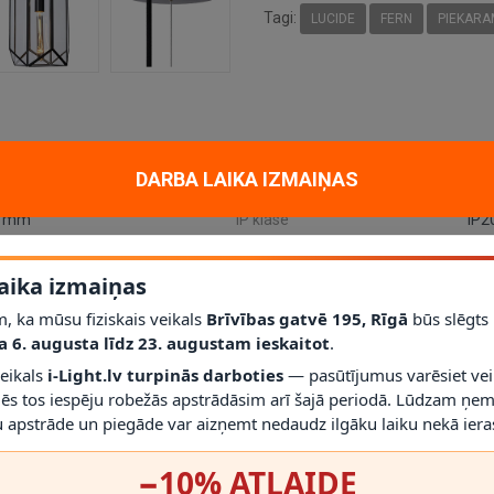
Tagi:
LUCIDE
FERN
PIEKARA
DARBA LAIKA IZMAIŅAS
0 mm
IP klase
IP2
Gaismas avots
E27
aika izmaiņas
Svars
300
, ka mūsu fiziskais veikals
Brīvības gatvē 195, Rīgā
būs slēgts
a 6. augusta līdz 23. augustam ieskaitot
.
veikals
i-Light.lv turpinās darboties
— pasūtījumus varēsiet vei
un dekoratīvam apgaismojumam mājoklī, dzīvoklī vai projektā. Galvenie 
mēs tos iespēju robežās apstrādāsim arī šajā periodā. Lūdzam ņem
ze - nav iekļauta
; aizsardzības klase
IP20
.
 apstrāde un piegāde var aizņemt nedaudz ilgāku laiku nekā ieras
−10% ATLAIDE
līdz šim modelim iederēties mūsdienīgā interjerā.