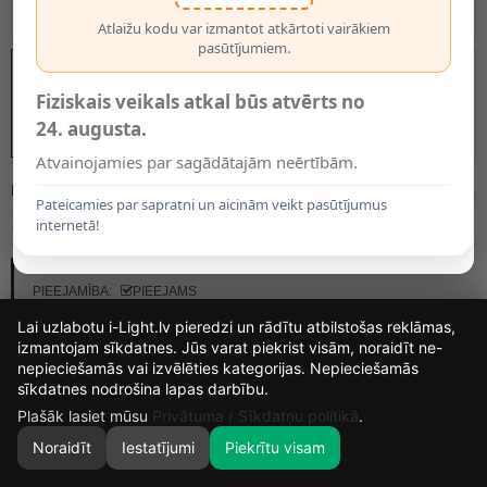
Atlaižu kodu var izmantot atkārtoti vairākiem
pasūtījumiem.
Fiziskais veikals atkal būs atvērts no
24. augusta.
Atvainojamies par sagādātajām neērtībām.
MODELIS:
08426/01/30
Pateicamies par sapratni un aicinām veikt pasūtījumus
13.55€
internetā!
RAŽOTĀJS:
LUCIDE
PIEEJAMĪBA:
PIEEJAMS
Lai uzlabotu i-Light.lv pieredzi un rādītu atbilstošas reklāmas,
izmantojam sīkdatnes. Jūs varat piekrist visām, noraidīt ne-
KRĀSA
nepieciešamās vai izvēlēties kategorijas. Nepieciešamās
14
18
17
49
sīkdatnes nodrošina lapas darbību.
DIENAS
STUNDAS
MIN.
SEK.
Plašāk lasiet mūsu
Privātuma / Sīkdatņu politikā
.
Noraidīt
Iestatījumi
Piekrītu visam
0
SĀKUMS
MEKLĒT
GROZS
MANS KONTS