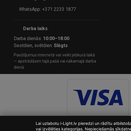
WhatsApp: +371 2233 1877
Darba laiks
Darba dienās:
10:00–18:00
Sestdien, svētdien:
Slēgts
Pasūtījumus internetā var veikt jebkurā laikā
— apstrādāsim tajā pašā vai nākamajā darba
dienā.
Lai uzlabotu i-Light.lv pieredzi un rādītu atbilst
vai izvēlēties kategorijas. Nepieciešamās sīkdatn