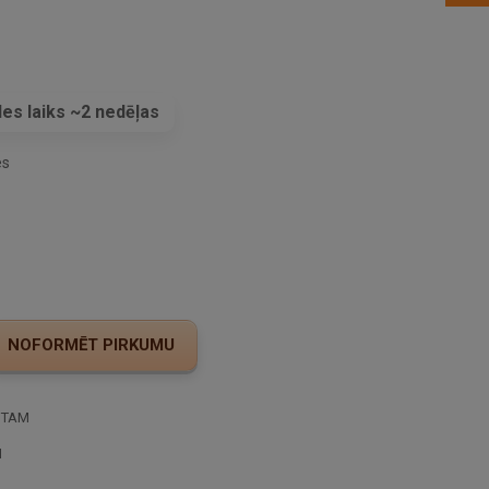
es laiks ~2 nedēļas
es
STAM
I