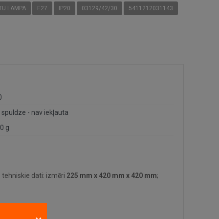
TU LAMPA
E27
IP20
03129/42/30
5411212031143
0
 spuldze - nav iekļauta
0 g
tehniskie dati: izmēri
225 mm x 420 mm x 420 mm
;