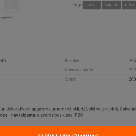
Tagi:
LUCIDE
MAGIUS
GRIES
 mm
IP klase
IP2
Gaismas avots
E27
Svars
200
 un dekoratīvam apgaismojumam mājoklī, dzīvoklī vai projektā. Galvenie 
dze - nav iekļauta
; aizsardzības klase
IP20
.
līdz šim modelim iederēties mūsdienīgā interjerā.