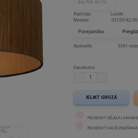
Bez PVN:
80.17€
Ražotājs:
Lucide
Modelis:
03129/42/30
Pieejamība:
Piegād
Apskatīts
5541 reiz
Daudzums
PIEVIENOT VĒLMJU SARAK
PIEVIENOT SALĪDZINĀŠANA