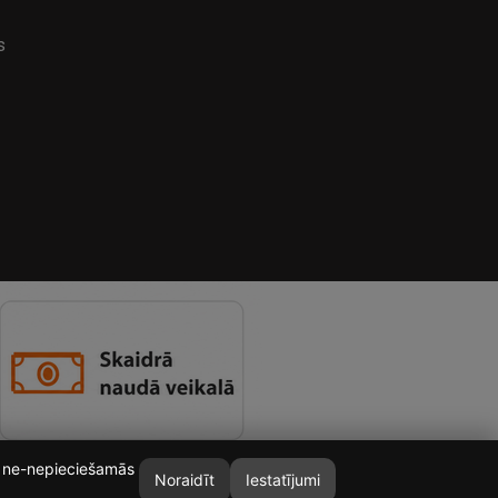
s
īt ne-nepieciešamās
Noraidīt
Iestatījumi