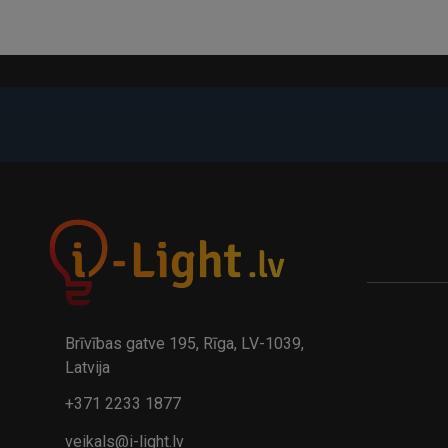
-21%
A
kumulatora LED galda lampa BIWO 385×130×230 mm 5,..
32.95€
24.9
41.95€
Brīvības gatve 195, Rīga, LV-1039,
Latvija
+371 2233 1877
veikals@i-light.lv