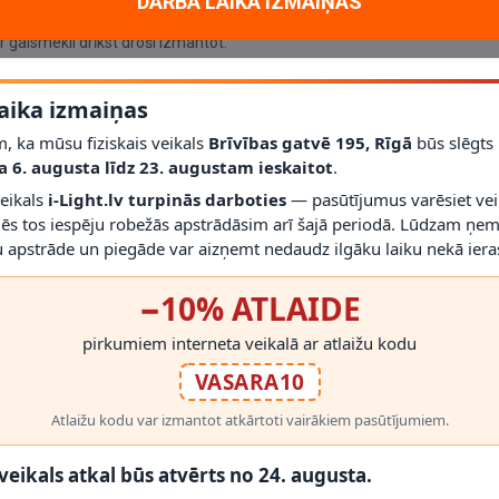
DARBA LAIKA IZMAIŅAS
ā, ar atbilstošu spuldzi
; vienmēr izmantojiet saderīgas spuldzes un d
r gaismekli drīkst droši izmantot.
m
ļauj pirms montāžas novērtēt proporcijas un novietojumu.
aika izmaiņas
, ka mūsu fiziskais veikals
Brīvības gatvē 195, Rīgā
būs slēgts
a 6. augusta līdz 23. augustam ieskaitot
.
veikals
i-Light.lv turpinās darboties
— pasūtījumus varēsiet vei
mēs tos iespēju robežās apstrādāsim arī šajā periodā. Lūdzam ņem
RĀDĪT VAIRĀK
 apstrāde un piegāde var aizņemt nedaudz ilgāku laiku nekā ieras
−10% ATLAIDE
pirkumiem interneta veikalā ar atlaižu kodu
VASARA10
ot Lucide montāžas instrukciju un elektrodrošības prasības. Aizsardzīb
 PRODUKTI
Atlaižu kodu var izmantot atkārtoti vairākiem pasūtījumiem.
ums, darbu uzticiet kvalificētam elektriķim.
 veikals atkal būs atvērts no 24. augusta.
stabā, virtuvē, saimniecības telpā vai dzīvojamā zonā — atkarībā no 