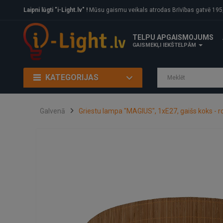
Laipni lūgti "i-Light.lv" !
Mūsu gaismu veikals atrodas Brīvības gatvē 195, Rīga, LV
TELPU APGAISMOJUMS
GAISMEKĻI IEKŠTELPĀM
KATEGORIJAS
Galvenā
Griestu lampa "MAGIUS", 1xE27, gaišs koks - r