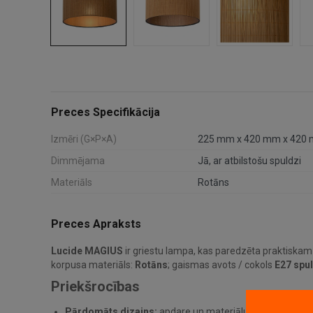
Preces Specifikācija
Izmēri (G×P×A)
225 mm x 420 mm x 420
Dimmējama
Jā, ar atbilstošu spuldzi
Materiāls
Rotāns
Preces Apraksts
Lucide MAGIUS
ir griestu lampa, kas paredzēta praktiskam
korpusa materiāls:
Rotāns
; gaismas avots / cokols
E27 spul
Priekšrocības
Pārdomāts dizains:
apdare un materiālu kombinācija pa