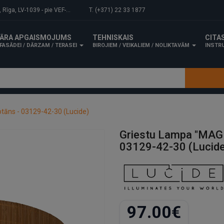
-1039 - pie VEF-Gaisa tilta.
T. (+371) 22 33 1877
ĀRA APGAISMOJUMS
TEHNISKAIS
CITA
FASĀDEI / DĀRZAM / TERASEI
BIROJIEM / VEIKALIEM / NOLIKTAVĀM
INSTRU
otāns - 03129-42-30 (Lucide)
Griestu Lampa "MAGIU
03129-42-30 (Lucide
97.00€