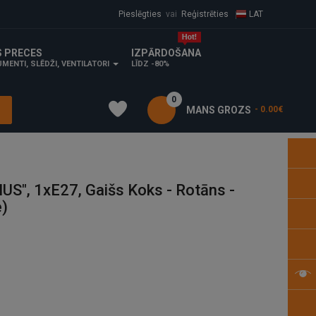
Pieslēgties
vai
Reģistrēties
LAT
S PRECES
IZPĀRDOŠANA
MENTI, SLĒDŽI, VENTILATORI
LĪDZ -80%
0
MANS GROZS
- 0.00€
S", 1xE27, Gaišs Koks - Rotāns -
)