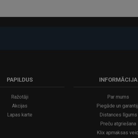
-17%
PAPILDUS
INFORMĀCIJA
A
kumulatora LED galda lampa SERINA Mini Ø80×200 mm..
5€
16.95€
29.95€
21.95€
Ražotāji
Par mums
Akcijas
Piegāde un garantij
Lapas karte
Distances līgums
Preču atgriešana
Klix apmaksas veid